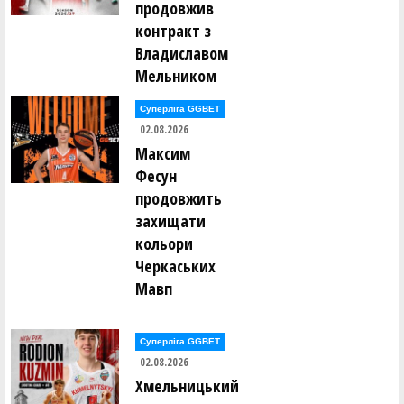
продовжив
контракт з
Владиславом
Мельником
Суперліга GGBET
02.08.2026
Максим
Фесун
продовжить
захищати
кольори
Черкаських
Мавп
Суперліга GGBET
02.08.2026
Хмельницький