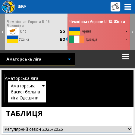
ФБУ
ЦЮ
СУБОТУ
СУБОТУ
08 серпня
08 серпня
0
13:30
22:00
и
Чемпіонат Європи U-16.
Чемпіонат Європи U-18. Жінки
Ч
Чоловіки
Ч
Тулча, Румунія
Скоп'є, Пів. Македонія
0
55
-
Кіпр
Україна
СТАТИСТИКА
СТАТИСТИКА
НОВИНА
НОВИНА
2
62
-
Україна
Ірландія
ВІДЕО
ВІДЕО
Аматорська ліга
Аматорська ліга
Аматорська
баскетбольна
ліга Одещини
ТАБЛИЦЯ