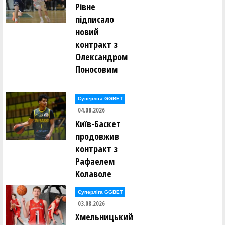
Рівне
підписало
новий
контракт з
Олександром
Поносовим
Суперліга GGBET
04.08.2026
Київ-Баскет
продовжив
контракт з
Рафаелем
Колаволе
Суперліга GGBET
03.08.2026
Хмельницький