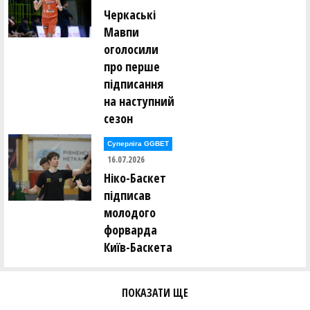
Черкаські
Мавпи
оголосили
про перше
підписання
на наступний
сезон
Суперліга GGBET
16.07.2026
Ніко-Баскет
підписав
молодого
форварда
Київ-Баскета
ПОКАЗАТИ ЩЕ