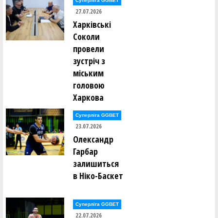
Суперліга GGBET
27.07.2026
Харківські
Соколи
провели
зустріч з
міським
головою
Харкова
Суперліга GGBET
23.07.2026
Олександр
Гарбар
залишиться
в Ніко-Баскет
Суперліга GGBET
22.07.2026