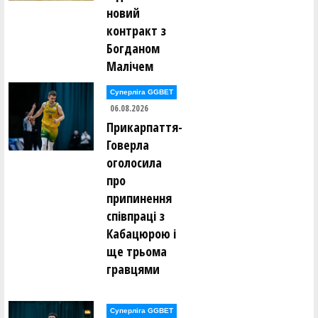
новий
контракт з
Богданом
Малічем
Суперліга GGBET
06.08.2026
Прикарпаття-
Говерла
оголосила
про
припинення
співпраці з
Кабацюрою і
ще трьома
гравцями
Суперліга GGBET