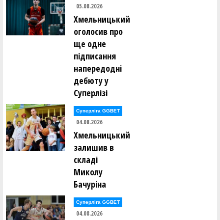
05.08.2026
Хмельницький
оголосив про
ще одне
підписання
напередодні
дебюту у
Суперлізі
Суперліга GGBET
04.08.2026
Хмельницький
залишив в
складі
Миколу
Бачуріна
Суперліга GGBET
04.08.2026