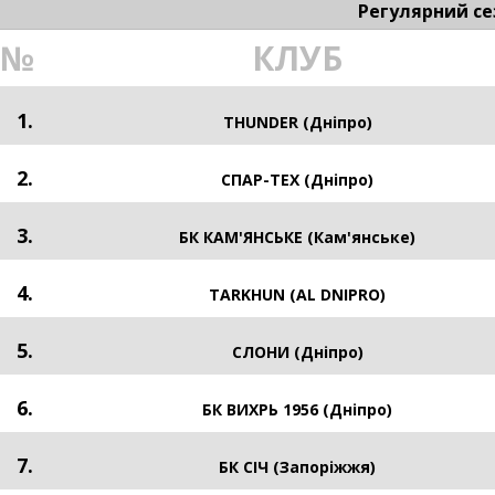
Регулярний се
№
КЛУБ
1.
THUNDER (Дніпро)
2.
СПАР-ТЕХ (Дніпро)
3.
БК КАМ'ЯНСЬКЕ (Кам'янське)
4.
TARKHUN (AL DNIPRO)
5.
СЛОНИ (Дніпро)
6.
БК ВИХРЬ 1956 (Дніпро)
7.
БК СІЧ (Запоріжжя)