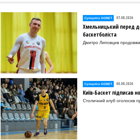
07.08.2026
Суперліга GGBET
Хмельницький перед де
баскетболіста
Дмитро Липовцев продовжи
06.08.2026
Суперліга GGBET
Київ-Баскет підписав 
Столичний клуб оголосив п