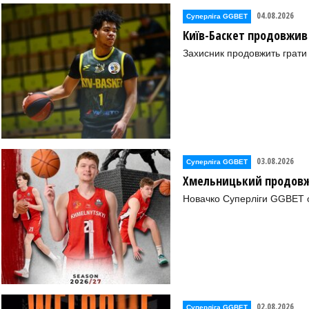
04.08.2026
Суперліга GGBET
Київ-Баскет продовжив
Захисник продовжить грати 
03.08.2026
Суперліга GGBET
Хмельницький продовж
Новачко Суперліги GGBET о
02.08.2026
Суперліга GGBET