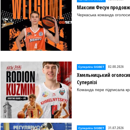
Максим Фесун продовж
Черкаська команда оголоси
02.08.2026
Суперліга GGBET
Хмельницький оголосив
Суперлізі
Команда пере підписала к
31.07.2026
Суперліга GGBET