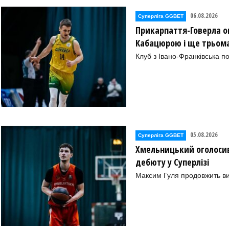
06.08.2026
Суперліга GGBET
Прикарпаття-Говерла ог
Кабацюрою і ще трьом
Клуб з Івано-Франківська п
05.08.2026
Суперліга GGBET
Хмельницький оголосив
дебюту у Суперлізі
Максим Гуля продовжить в