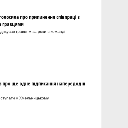
олосила про припинення співпраці з
а гравцями
одякував гравцям за роки в команді
 про ще одне підписання напередодні
иступати у Хмельницькому