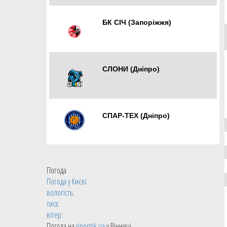
БК СІЧ (Запоріжжя)
Запоріжжя
СЛОНИ (Дніпро)
Дніпро
СПАР-ТЕХ (Дніпро)
Погода
Погода у
Києві
вологість:
тиск:
вітер:
Погода на
sinoptik.ua
у Вінниці