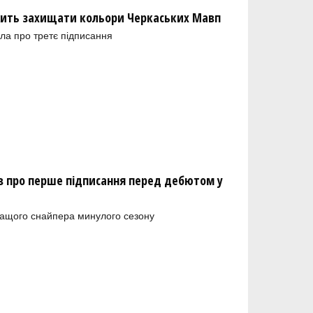
ить захищати кольори Черкаських Мавп
ла про третє підписання
 про перше підписання перед дебютом у
ращого снайпера минулого сезону