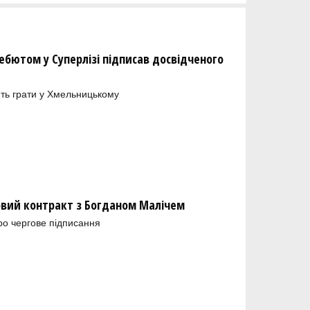
бютом у Суперлізі підписав досвідченого
ть грати у Хмельницькому
новий контракт з Богданом Малічем
ро чергове підписання