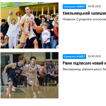
04.08.2026
Суперліга GGBET
Хмельницький залишив 
Новачок Суперліги оголоси
04.08.2026
Суперліга GGBET
Рівне підписало новий
Вихованець рівненського ба