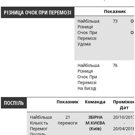
Показник
РІЗНИЦА ОЧОК ПРИ ПЕРЕМОЗІ
Найбільша
73
О
Різниця
Очок При
О
Перемозі
Удома
Найбільша
76
Різниця
Очок При
Перемозі
На Виїзді
Показник
Команда
Проміжо
ПОСПІЛЬ
Дат
Найбільша
21
ЗБІРНА
20/10/201
Кількість
перемоги
М.КИЄВА
-
Перемог
(Київ)
20/04/201
Поспіль