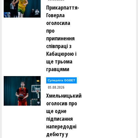
Прикарпаття-
Говерла
оголосила
про
припинення
співпраці з
Кабацюрою і
ще трьома
гравцями
Суперліга GGBET
05.08.2026
Хмельницький
оголосив про
ще одне
підписання
напередодні
дебюту у