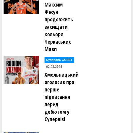
Максим
Фесун
продовжить
захищати
кольори
Черкаських
Мавп
Суперліга GGBET
02.08.2026
Хмельницький
оголосив про
перше
підписання
перед
дебютом у
Суперлізі