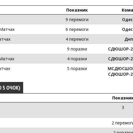
Показник
Ком
9 перемоги
Одес
 Матчах
6 перемоги
Одес
атчах
4 перемоги
Днп
9 поразки
СДЮШОР-2 
 Матчах
4 поразки
СДЮШОР-2 
атчах
5 поразки
МСДЮСШОР 
СДЮШОР-2 
О 5 ОЧОК)
Показни
3
2 перемог
2 поразки