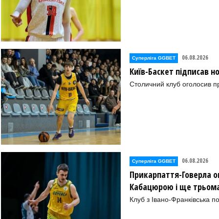
06.08.2026
Суперліга GGBET
Київ-Баскет підписав 
Столичний клуб оголосив п
06.08.2026
Суперліга GGBET
Прикарпаття-Говерла ог
Кабацюрою і ще трьом
Клуб з Івано-Франківська п