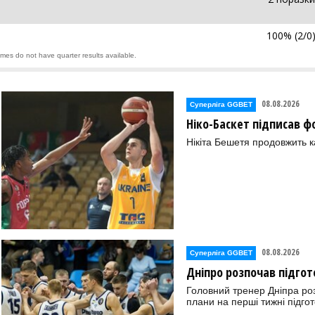
100% (2/0
ames do not have quarter results available.
08.08.2026
Суперліга GGBET
Ніко-Баскет підписав ф
Нікіта Бешетя продовжить к
08.08.2026
Суперліга GGBET
Дніпро розпочав підгот
Головний тренер Дніпра ро
плани на перші тижні підгот