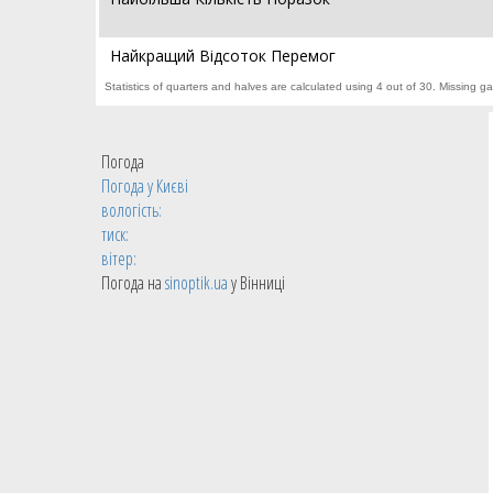
Найкращий Відсоток Перемог
Statistics of quarters and halves are calculated using 4 out of 30. Missing g
Погода
Погода у
Києві
вологість:
тиск:
вітер:
Погода на
sinoptik.ua
у Вінниці