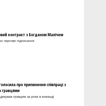
новий контракт з Богданом Малічем
ро чергове підписання
олосила про припинення співпраці з
а гравцями
одякував гравцям за роки в команді