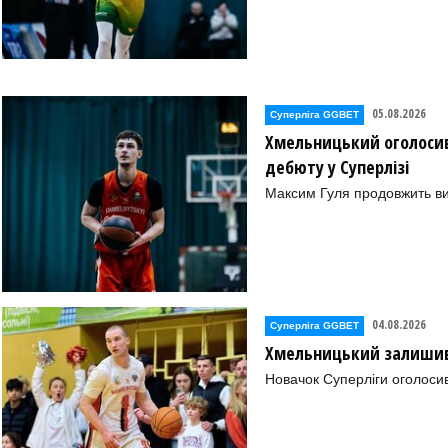
05.08.2026
Суперліга GGBET
Хмельницький оголосив
дебюту у Суперлізі
Максим Гуля продовжить в
04.08.2026
Суперліга GGBET
Хмельницький залишив 
Новачок Суперліги оголоси