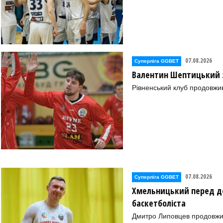
07.08.2026
Суперліга GGBET
Валентин Шептицький 
Рівненський клуб продовжи
07.08.2026
Суперліга GGBET
Хмельницький перед де
баскетболіста
Дмитро Липовцев продовжи