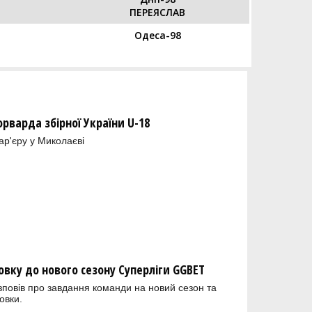
ПЕРЕЯСЛАВ
)
Одеса-98
орварда збірної України U-18
ар'єру у Миколаєві
овку до нового сезону Суперліги GGBET
зповів про завдання команди на новий сезон та
овки.