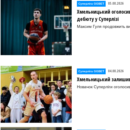
05.08.2026
Суперліга GGBET
Хмельницький оголосив
Л. (Харків))
дебюту у Суперлізі
Максим Гуля продовжить в
)
04.08.2026
Суперліга GGBET
Хмельницький залишив 
ШОР№2" (Полтава))
Новачок Суперліги оголоси