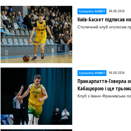
ЬКОЇ ОБЛ. (Харків))
06.08.2026
Суперліга GGBET
Київ-Баскет підписав 
Столичний клуб оголосив п
о))
06.08.2026
Суперліга GGBET
Прикарпаття-Говерла ог
Кабацюрою і ще трьом
Клуб з Івано-Франківська п
КОЇ ОБЛ. (Харків))
Р№2" (Полтава))