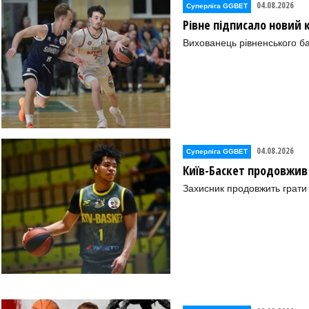
04.08.2026
Суперліга GGBET
Рівне підписало новий
Вихованець рівненського ба
2" (Полтава))
04.08.2026
Суперліга GGBET
Київ-Баскет продовжив
(Полтава))
Захисник продовжить грати 
(Дніпро))
" (Полтава))