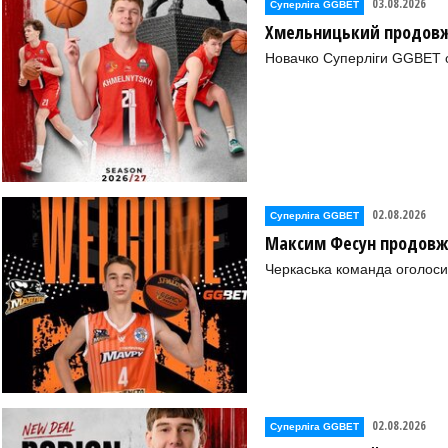
03.08.2026
Суперліга GGBET
ОЇ ОБЛ. (Харків))
Хмельницький продовж
Новачко Суперліги GGBET о
про))
02.08.2026
Суперліга GGBET
Максим Фесун продовж
Черкаська команда оголоси
02.08.2026
Суперліга GGBET