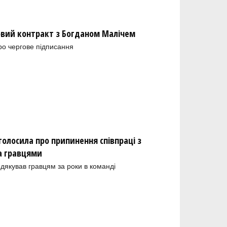
новий контракт з Богданом Малічем
ро чергове підписання
олосила про припинення співпраці з
а гравцями
одякував гравцям за роки в команді