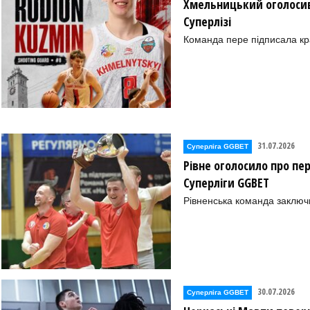
Хмельницький оголосив
ОЇ ОБЛ. (Харків))
Суперлізі
Команда пере підписала к
31.07.2026
Суперліга GGBET
Рівне оголосило про пе
Суперліги GGBET
Рівненська команда заключ
03)
30.07.2026
Суперліга GGBET