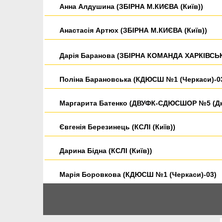
Анна Алдушина (ЗБІРНА М.КИЄВА (Київ))
Анастасія Артюх (ЗБІРНА М.КИЄВА (Київ))
Дарія Баранова (ЗБІРНА КОМАНДА ХАРКІВСЬКО
Поліна Барановська (КДЮСШ №1 (Черкаси)-0
Маргарита Батенко (ДВУФК-СДЮСШОР №5 (Дн
Євгенія Березинець (КСЛІ (Київ))
Дарина Бідна (КСЛІ (Київ))
Марія Боровкова (КДЮСШ №1 (Черкаси)-03)
Вікторія Бурнаховська (КДЮСШ №1 (Черкаси)