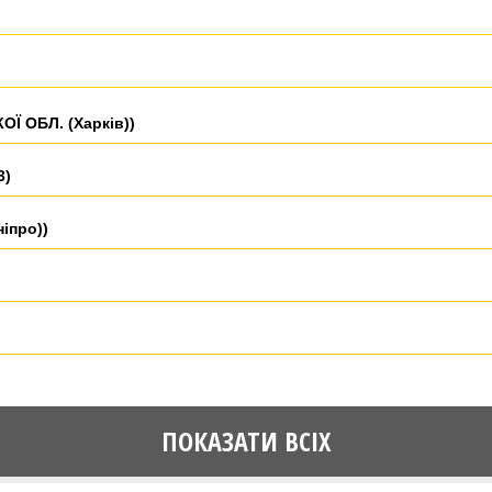
Ї ОБЛ. (Харків))
3)
іпро))
ПОКАЗАТИ ВСІХ
-03)