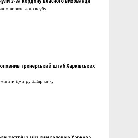
нули з-за кордону власного вихованця
чком черкаського клубу
оповнив тренерський штаб Харківських
магати Дмитру Забірченку
ели зустріч з міським головою Харкова