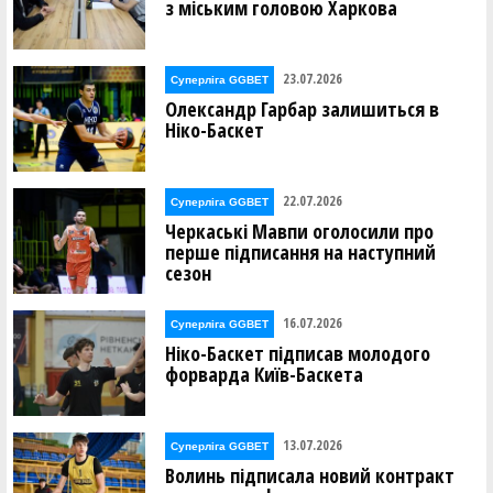
з міським головою Харкова
23.07.2026
Суперліга GGBET
Олександр Гарбар залишиться в
Ніко-Баскет
22.07.2026
Суперліга GGBET
Черкаські Мавпи оголосили про
перше підписання на наступний
сезон
16.07.2026
Суперліга GGBET
Ніко-Баскет підписав молодого
форварда Київ-Баскета
13.07.2026
Суперліга GGBET
Волинь підписала новий контракт