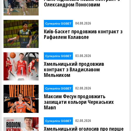
Олександром Поносовим
04.08.2026
Суперліга GGBET
Київ-Баскет продовжив контракт з
Рафаелем Колаволе
03.08.2026
Суперліга GGBET
Хмельницький продовжив
контракт з Владиславом
Мельником
02.08.2026
Суперліга GGBET
Максим Фесун продовжить
захищати кольори Черкаських
Мавп
02.08.2026
Суперліга GGBET
Хмельницький оголосив про перше