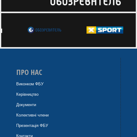
ПРО НАС
Виконком ФБУ
Керівництво
Документи
Колективні члени
Презентація ФБУ
Контакти