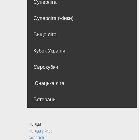
Суперліга
Суперліга (жінки)
Вища лiга
Кубок України
Єврокубки
Юнацька ліга
Ветерани
Погода
Погода у
Києві
вологість: