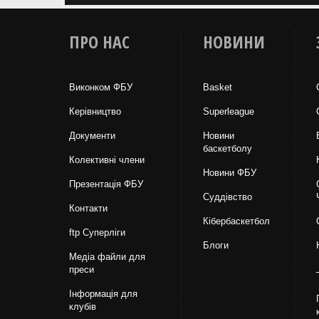
ПРО НАС
НОВИНИ
Виконком ФБУ
Basket
Керівництво
Superleague
Документи
Новини
баскетболу
Колективні члени
Новини ФБУ
Презентація ФБУ
Суддівство
Контакти
Кібербаскетбол
ftp Суперліги
Блоги
Медіа файли для
преси
Інформація для
клубів