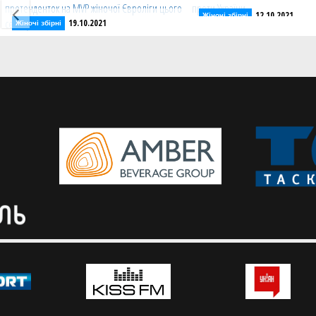
12.10.2021
Жіночі збірні
19.10.2021
Жіночі збірні
Збірна Франції назвала
Аліна Ягупова - в топ-10 рейтингу
матч проти України
претенденток на MVP жіночої
Жіночі збірні зіграють 11
Євроліги цього сезону
в кваліфікації ЄвроБаске
Українка після двох зіграних турів
займає восьму позицію.