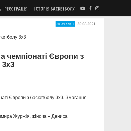
А
РЕЄСТРАЦІЯ
ІСТОРІЯ БАСКЕТБОЛУ
30.08.2021
Жіночі збірні
на чемпіонаті Європи з
 3х3
онаті Європи з баскетболу 3х3. Змагання
имира Журжія, жіноча – Дениса