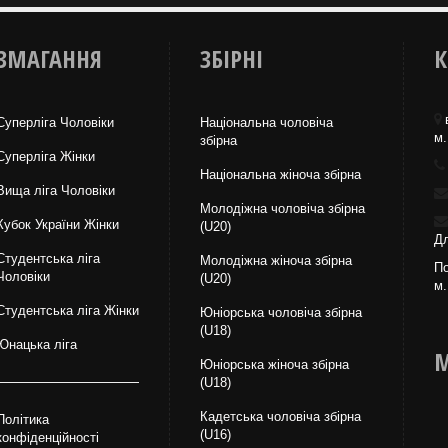
ЗМАГАННЯ
ЗБІРНІ
К
Суперліга Чоловіки
Національна чоловіча
м.
збірна
Суперліга Жінки
Національна жiноча збірна
Вища лiга Чоловіки
Молодіжна чоловіча збірна
Кубок України Жінки
(U20)
Дл
Студентська ліга
Молодіжна жіноча збірна
По
Чоловiки
(U20)
м.
Студентська ліга Жінки
Юніорська чоловіча збірна
(U18)
Юнацька ліга
М
Юніорська жіноча збірна
(U18)
Кадетська чоловіча збірна
Політика
(U16)
конфіденційності