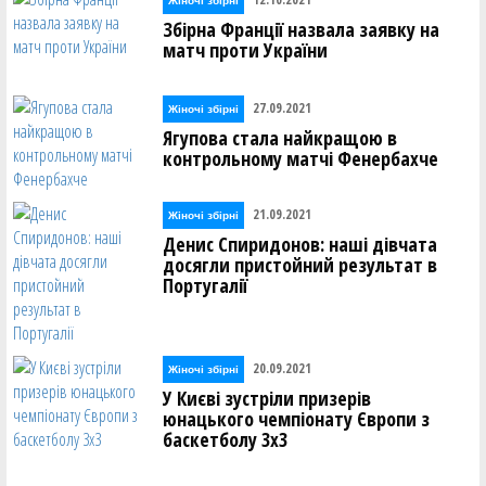
Жіночі збірні
Збірна Франції назвала заявку на
матч проти України
27.09.2021
Жіночі збірні
Ягупова стала найкращою в
контрольному матчі Фенербахче
21.09.2021
Жіночі збірні
Денис Спиридонов: наші дівчата
досягли пристойний результат в
Португалії
20.09.2021
Жіночі збірні
У Києві зустріли призерів
юнацького чемпіонату Європи з
баскетболу 3х3