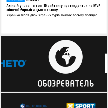
Аліна Ягупова - в топ-10 рейтингу претенденток на MVP
жіночої Євроліги цього сезону
Українка після двох зіграних турів займає восьму позицію.