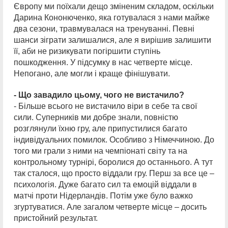
Європу ми поїхали дещо зміненим складом, оскільки
Дарина Кононюченко, яка готувалася з нами майже
два сезони, травмувалася на тренуванні. Певні
шанси зіграти залишалися, але я вирішив залишити
її, аби не ризикувати погіршити ступінь
пошкодження. У підсумку в нас четверте місце.
Непогано, але могли і краще фінішувати.
- Що завадило цьому, чого не вистачило?
- Більше всього не вистачило віри в себе та свої
сили. Суперників ми добре знали, повністю
розглянули їхню гру, але припустилися багато
індивідуальних помилок. Особливо з Німеччиною. До
того ми грали з ними на чемпіонаті світу та на
контрольному турнірі, боролися до останнього. А тут
так сталося, що просто віддали гру. Перш за все це –
психологія. Дуже багато сил та емоцій віддали в
матчі проти Нідерландів. Потім уже було важко
згуртуватися. Але загалом четверте місце – досить
пристойний результат.