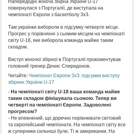
Напередодні жіноча збірна України U-17
повернулася з Португалії, де виступала на
чемпіонаті Європи з баскетболу 3х3.
Там українки вибороли в підсумку четверте місце.
Прогрес у порівнянні з сьомим місцем на чемпіонаті
світу U-18, яке виборола команда майже таким
складом.
Виступ жіночої збірної в Португалії прокоментував
головний тренер Денис Спиридонов.
Читайте:
Чемпіонат Європи 3х3: підсумки виступу
збірних України U-17
-
На
чемпіонаті світу U-18 ваша команда майже
таким складом фінішувала сьомою. Тепер ви
четверті на чемпіонаті Європи. Задоволені
прогресом?
- Не впевнений, що доречно порівнювати світовий
та європейський чемпіонати. На чемпіонаті світу все
ж суперники сильніші були. Ті ж американки. На