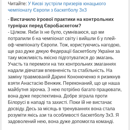
Читайте:
У Києві зустріли призерів юнацького
чемпіонату Європи з баскетболу 3х3
-
Вистачило ігрової практики на контрольних
турнірах перед ЄвроБаскетом?
- Цілком. Якби їх не було, сумніваюся, що ми
потрапили б на чемпіонат світу і вийшли б у плей-
оф чемпіонату Європи. Тож, користуючись нагодою,
ще раз дуже дякую Федерації баскетболу України за
таку можливість якісно підготуватися до змагань.
Участь та перемоги на тих контрольних змаганнях
надали дівчатам впевненість та стабільність. На
заміну травмованій Дарині Кононюченко я ризикнув
взяти Анастасію Венжик. Переконаний, що це наша
майбутня зірочка. З нею потрібно багато працювати,
вона дуже перспективна. Добре зіграла проти
Білорусі в нападі та захисті. Поки їй не вистачає
досвіду. Десь за місяць в тренуваннях вона стала
розуміти якісь ази та особливості баскетболу 3х3. Я
задоволений нею, вона дуже допомогла команді.