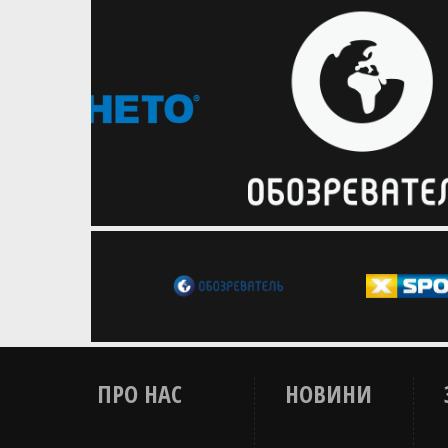
Розпочався продаж квитків на матч
жіночої збірної України з Францією
ПРО НАС
НОВИНИ