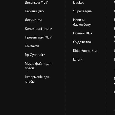
Виконком ФБУ
Basket
Керівництво
Superleague
Документи
Новини
баскетболу
Колективні члени
Новини ФБУ
Презентація ФБУ
Суддівство
Контакти
Кібербаскетбол
ftp Суперліги
Блоги
Медіа файли для
преси
Інформація для
клубів