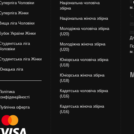
Суперліга Чоловіки
Національна чоловіча
м.
збірна
Суперліга Жінки
Національна жiноча збірна
Вища лiга Чоловіки
Молодіжна чоловіча збірна
Кубок України Жінки
(U20)
Дл
Студентська ліга
Молодіжна жіноча збірна
По
Чоловiки
(U20)
м.
Студентська ліга Жінки
Юніорська чоловіча збірна
(U18)
Юнацька ліга
М
Юніорська жіноча збірна
(U18)
Кадетська чоловіча збірна
Політика
(U16)
конфіденційності
Кадетська жіноча збірна
Публічна оферта
(U16)