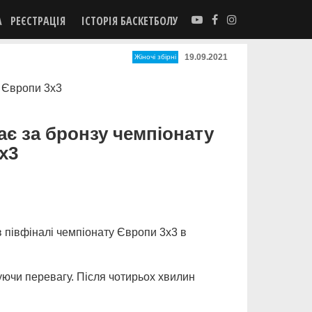
А
РЕЄСТРАЦІЯ
ІСТОРІЯ БАСКЕТБОЛУ
19.09.2021
Жіночі збірні
рає за бронзу чемпіонату
х3
в півфіналі чемпіонату Європи 3х3 в
уючи перевагу. Після чотирьох хвилин