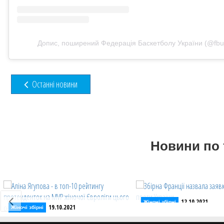
Допис, поширений Федерація Баскетболу України (@fbu_o
Останні новини
Новини по 
12.10.2021
Жіночі збірні
19.10.2021
Жіночі збірні
Збірна Франції назвала
Аліна Ягупова - в топ-10 рейтингу
матч проти України