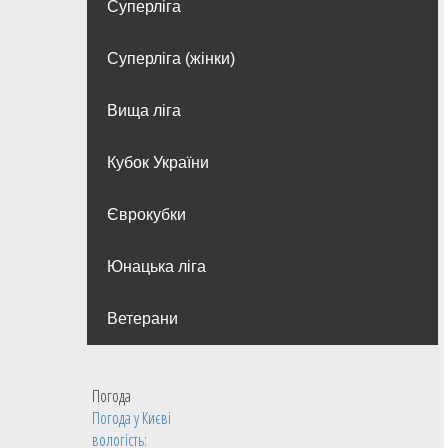
Суперліга
Суперліга (жінки)
Вища лiга
Кубок України
Єврокубки
Юнацька ліга
Ветерани
Погода
Погода у
Києві
вологість: