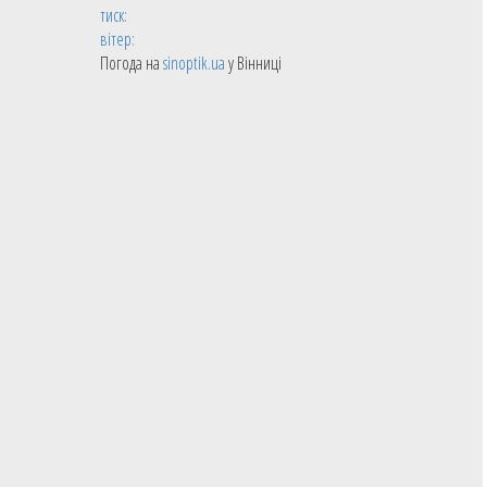
тиск:
вітер:
Погода на
sinoptik.ua
у Вінниці