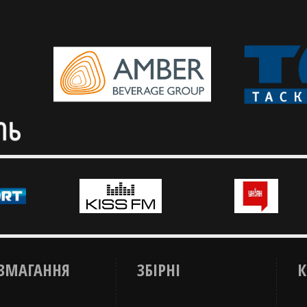
претенденток на MVP жіночої
Жіночі збірні зіграють 11
Євроліги цього сезону
в кваліфікації ЄвроБаске
Українка після двох зіграних турів
займає восьму позицію.
ЗМАГАННЯ
ЗБІРНІ
К