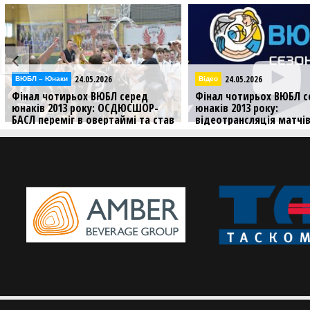
24.05.2026
23.05.2026
Відео
ВЮБЛ – Юнаки
Фінал чотирьох ВЮБЛ серед
Фінал чотирьох ВЮБЛ с
юнаків 2013 року:
юнаків 2013 року: ОСД
відеотрансляція матчів 24
БАСЛ переміг вдруге
травня
Попереду заключний ігр
Дивіться трансляцію матчів
третього ігрового дня Фіналу
чотирьох ВЮБЛ серед юнаків 2013
року