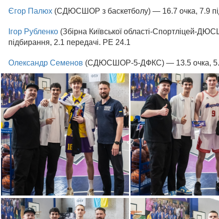
Єгор Палюх
(СДЮСШОР з баскетболу) — 16.7 очка, 7.9 під
Ігор Рубленко
(Збірна Київської області-Спортліцей-ДЮСШ
підбирання, 2.1 передачі. РЕ 24.1
Олександр Семенов
(СДЮСШОР-5-ДФКС) — 13.5 очка, 5.7 