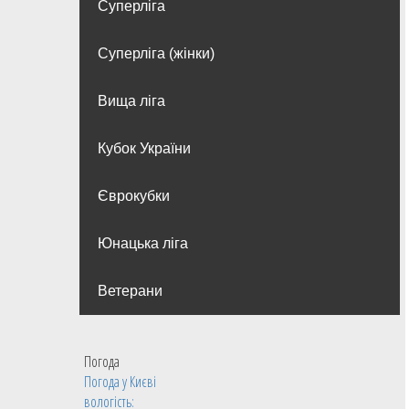
Суперліга
Суперліга (жінки)
Вища лiга
Кубок України
Єврокубки
Юнацька ліга
Ветерани
Погода
Погода у
Києві
вологість: