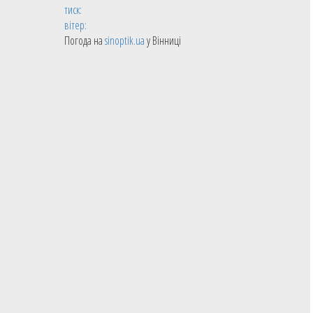
тиск:
вітер:
Погода на
sinoptik.ua
у Вінниці