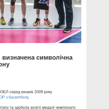
: визначена символічна
ону
ВЮБЛ серед юнаків 2009 року
Р з баскетболу.
етапу та здобула золоті медалі чемпіонату