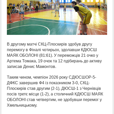
В другому матчі СКЦ-Плоскирів здобув другу
перемогу в Фіналі чотирьох, здолавши КДЮСШ
МАЯК ОБОЛОНІ (81:61). У переможців 21 очко у
Артема Томака, 19 очок та 12 пдібирань до активу
записав Денис Мамонтов.
Таким чином, чемпіон 2026 року СДЮСШОР-5-
ДФКС завершив Ф4 із показником 3-0, СКЦ-
Плоскирів став другим (2-1), ДЮСШ-1 з Чернівців
посів третє місце (1-2), а столичний КДЮСШ МАЯК
ОБОЛОНІ став четвертим, не здобувши перемог у
Хмельницькому.