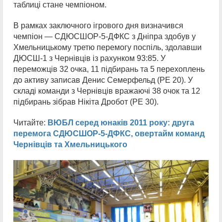
таблиці стане чемпіоном.
В рамках заключного ігрового дня визначився
чемпіон — СДЮСШОР-5-ДФКС з Дніпра здобув у
Хмельницькому третю перемогу поспіль, здолавши
ДЮСШ-1 з Чернівців із рахунком 93:85. У
переможців 32 очка, 11 підбирань та 5 перехоплень
до активу записав Денис Семерфельд (РЕ 20). У
складі команди з Чернівців вражаючі 38 очок та 12
підбирань зібрав Нікіта Дробот (РЕ 30).
Читайте:
ВЮБЛ серед юнаків 2011 року: друга
перемога СДЮСШОР-5-ДФКС, овертайм команд
Чернівців та Хмельницького