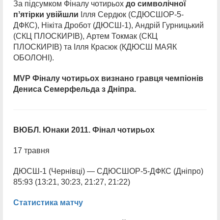
За підсумком Фіналу чотирьох
до символічної
пʼятірки увійшли
Ілля Сердюк (СДЮСШОР-5-
ДФКС), Нікіта Дробот (ДЮСШ-1), Андрій Гурницький
(СКЦ ПЛОСКИРІВ), Артем Токмак (СКЦ
ПЛОСКИРІВ) та Ілля Красюк (КДЮСШ МАЯК
ОБОЛОНІ).
MVP Фіналу чотирьох визнано гравця чемпіонів
Дениса Семерфельда з Дніпра.
ВЮБЛ. Юнаки 2011. Фінал чотирьох
17 травня
ДЮСШ-1 (Чернівці) — СДЮСШОР-5-ДФКС (Дніпро)
85:93 (13:21, 30:23, 21:27, 21:22)
Статистика матчу