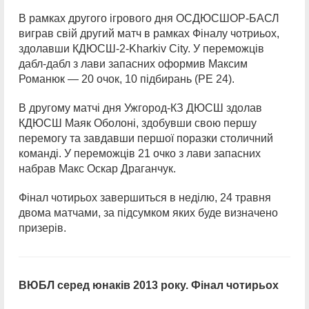
В рамках другого ігрового дня ОСДЮСШОР-БАСЛ
виграв свій другий матч в рамках Фіналу чотриьох,
здолавши КДЮСШ-2-Kharkiv City. У переможців
дабл-дабл з лави запасних оформив Максим
Романюк — 20 очок, 10 підбирань (РЕ 24).
В другому матчі дня Ужгород-КЗ ДЮСШ здолав
КДЮСШ Маяк Оболоні, здобувши свою першу
перемогу та завдавши першої поразки столичний
команді. У переможців 21 очко з лави запасних
набрав Макс Оскар Драганчук.
Фінал чотирьох завершиться в неділю, 24 травня
двома матчами, за підсумком яких буде визначено
призерів.
ВЮБЛ серед юнаків 2013 року. Фінал чотирьох