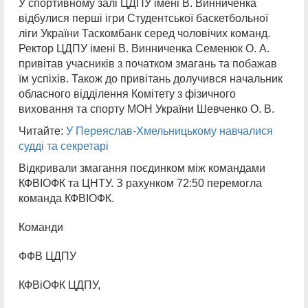
У спортивному залі ЦДПУ імені В. Винниченка
відбулися перші ігри Студентської баскетбольної
ліги України Таскомбанк серед чоловічих команд.
Ректор ЦДПУ імені В. Винниченка Семенюк О. А.
привітав учасників з початком змагань та побажав
їм успіхів. Також до привітань долучився начальник
обласного відділення Комітету з фізичного
виховання та спорту МОН України Шевченко О. В.
Читайте:
У Переяслав-Хмельницькому навчалися
судді та секретарі
Відкривали змагання поєдинком між командами
КФВІОФК та ЦНТУ. З рахунком 72:50 перемогла
команда КФВІОФК.
Команди
ФФВ ЦДПУ
КФВіОФК ЦДПУ,