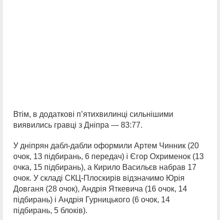
Втім, в додаткові п’ятихвилинці сильнішими
виявились гравці з Дніпра — 83:77.
У дніпрян дабл-дабли оформили Артем Чинник (20
очок, 13 підбирань, 6 передач) і Єгор Охрименок (13
очка, 15 підбирань), а Кирило Васильєв набрав 17
очок. У складі СКЦ-Плоскирів відзначимо Юрія
Довганя (28 очок), Андрія Яткевича (16 очок, 14
підбирань) і Андрія Гурницького (6 очок, 14
підбирань, 5 блоків).