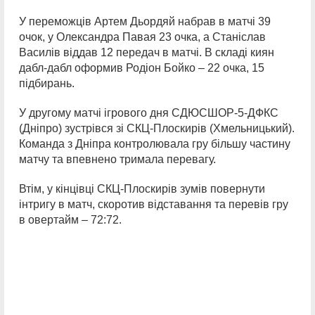
У переможців Артем Дьордяй набрав в матчі 39
очок, у Олександра Павая 23 очка, а Станіслав
Василів віддав 12 передач в матчі. В складі киян
дабл-дабл оформив Родіон Бойко – 22 очка, 15
підбирань.
У другому матчі ігрового дня СДЮСШОР-5-ДФКС
(Дніпро) зустрівся зі СКЦ-Плоскирів (Хмельницький).
Команда з Дніпра контролювала гру більшу частину
матчу та впевнено тримала перевагу.
Втім, у кінцівці СКЦ-Плоскирів зумів повернути
інтригу в матч, скоротив відставання та перевів гру
в овертайм – 72:72.