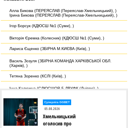
Алла Бикова (ПЕРЕЯСЛАВ (Переяслав-Хмельницький), )
Ірина Бикова (ПЕРЕЯСЛАВ (Переяслав-Хмельницький), )
Ігор Борсук (КДЮСШ №1 (Суми), )
Вікторія Єремка (Колесник) (КДЮСШ №1 (Суми), )
Лариса Єщенко (ЗБІРНА М.КИЄВА (Київ), )
Василь Зозуля (ЗБІРНА КОМАНДА ХАРКІВСЬКОЇ ОБЛ.
(Харків), )
Тетяна Зоренко (КСЛІ (Київ), )
Інна Калюжна (СДЮСШОР-5-ДВУФК (Дніпро), )
Оксана Кірсанова-Старонь (ЗБІРНА КОМАНДА ХАРКІВСЬКОЇ
Суперліга GGBET
ОБЛ. (Харків), )
05.08.2026
Хмельницький
Антоніна Лавриненко (КЗ "ЗОДЮСШ" ЗОР(Запоріжжя), )
оголосив про