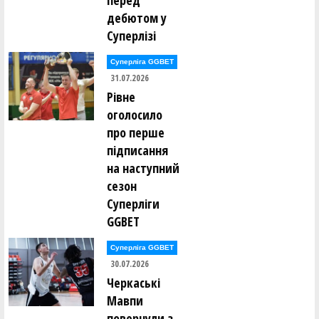
перед
дебютом у
Суперлізі
Суперліга GGBET
31.07.2026
Рівне
оголосило
про перше
підписання
на наступний
сезон
Суперліги
GGBET
Суперліга GGBET
30.07.2026
Черкаські
Мавпи
повернули з-