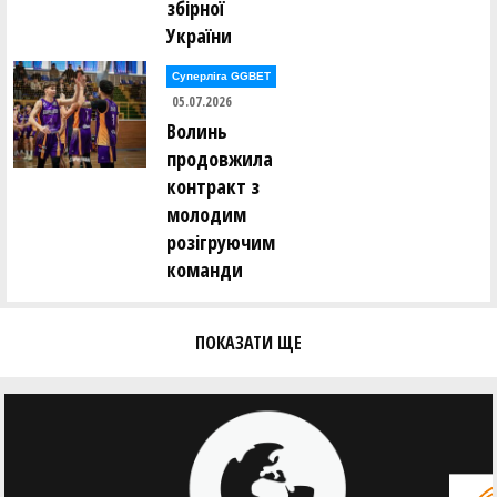
збірної
України
Суперліга GGBET
05.07.2026
Волинь
продовжила
контракт з
молодим
розігруючим
команди
ПОКАЗАТИ ЩЕ