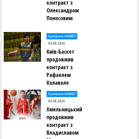
контракт з
Олександром
Поносовим
Суперліга GGBET
04.08.2026
Київ-Баскет
продовжив
контракт з
Рафаелем
Колаволе
Суперліга GGBET
03.08.2026
Хмельницький
продовжив
контракт з
Владиславом