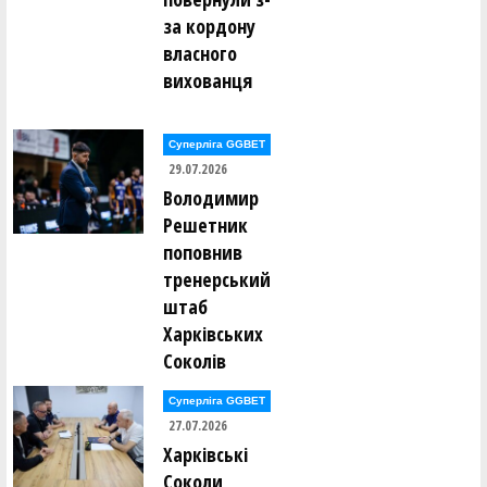
за кордону
власного
вихованця
Суперліга GGBET
29.07.2026
Володимир
Решетник
поповнив
тренерський
штаб
Харківських
Соколів
Суперліга GGBET
27.07.2026
Харківські
Соколи