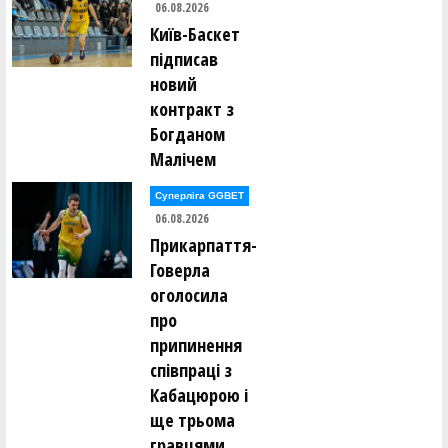
06.08.2026
Київ-Баскет
підписав
новий
контракт з
Богданом
Малічем
Суперліга GGBET
06.08.2026
Прикарпаття-
Говерла
оголосила
про
припинення
співпраці з
Кабацюрою і
ще трьома
гравцями