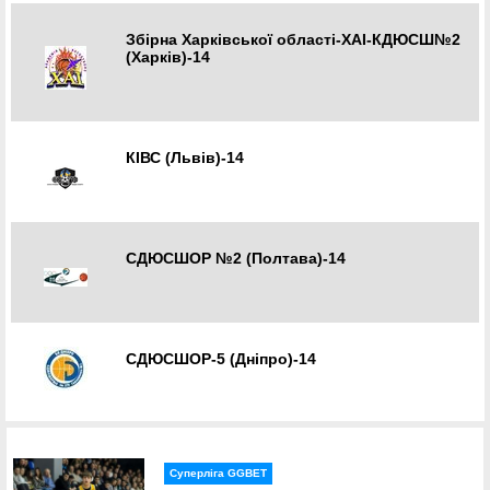
Збірна Харківської області-ХАІ-КДЮСШ№2
(Харків)-14
Харків
КІВС (Львів)-14
Львів
СДЮСШОР №2 (Полтава)-14
Полтава
СДЮСШОР-5 (Дніпро)-14
Суперліга GGBET