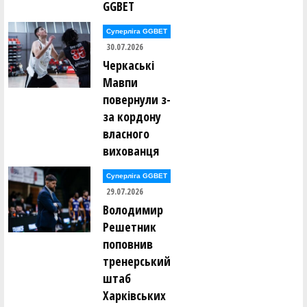
GGBET
Суперліга GGBET
30.07.2026
Черкаські
Мавпи
повернули з-
за кордону
власного
вихованця
Суперліга GGBET
29.07.2026
Володимир
Решетник
поповнив
тренерський
штаб
Харківських