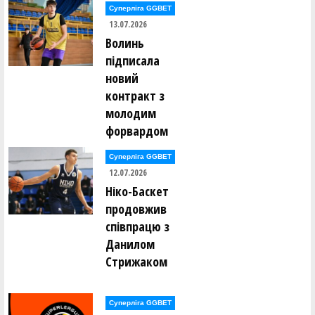
Суперліга GGBET
13.07.2026
Волинь
підписала
новий
контракт з
молодим
форвардом
Суперліга GGBET
12.07.2026
Ніко-Баскет
продовжив
співпрацю з
Данилом
Стрижаком
Суперліга GGBET