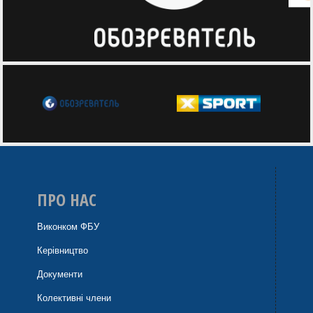
ПРО НАС
Виконком ФБУ
Керівництво
Документи
Колективні члени