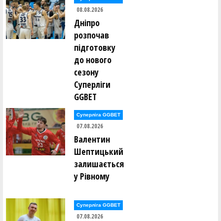
08.08.2026
Дніпро
розпочав
підготовку
до нового
сезону
Суперліги
GGBET
Суперліга GGBET
07.08.2026
Валентин
Шептицький
залишається
у Рівному
Суперліга GGBET
07.08.2026