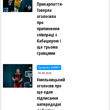
Прикарпаття-
Говерла
оголосила
про
припинення
співпраці з
Кабацюрою і
ще трьома
гравцями
Суперліга GGBET
05.08.2026
Хмельницький
оголосив про
ще одне
підписання
напередодні