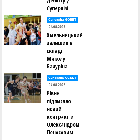
дебюту у
Суперлізі
Суперліга GGBET
04.08.2026
Хмельницький
залишив в
складі
Миколу
Бачуріна
Суперліга GGBET
04.08.2026
Рівне
підписало
новий
контракт з
Олександром
Поносовим