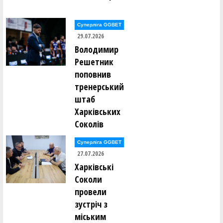
Суперліга GGBET
29.07.2026
Володимир
Решетник
поповнив
тренерський
штаб
Харківських
Соколів
Суперліга GGBET
27.07.2026
Харківські
Соколи
провели
зустріч з
міським