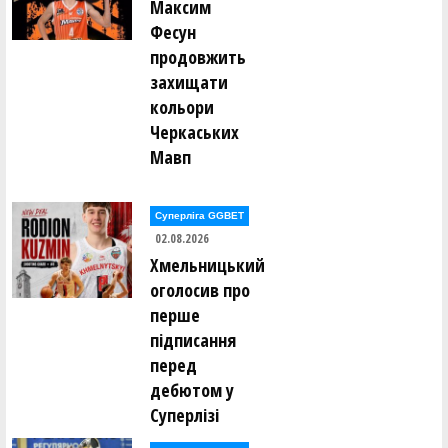
Максим
Фесун
продовжить
захищати
кольори
Черкаських
Мавп
Суперліга GGBET
02.08.2026
Хмельницький
оголосив про
перше
підписання
перед
дебютом у
Суперлізі