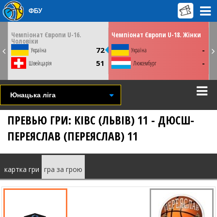
ФБУ
ЕР
ПʼЯТНИЦЮ
ПʼЯТНИЦЮ
07 серпня
07 серпня
00
13:30
14:30
и
Чемпіонат Європи U-16.
Чемпіонат Європи U-18. Жінки
Ч
Чоловіки
Ч
Тулча, Румунія
Скоп'є, Пів. Македонія
6
72
-
Україна
Україна
СТАТИСТИКА
СТАТИСТИКА
НОВИНА
НОВИНА
6
51
-
Швейцарія
Люксембург
ВІДЕО
ВІДЕО
Юнацька ліга
ПРЕВЬЮ ГРИ: КІВС (ЛЬВІВ) 11 - ДЮСШ-
ПЕРЕЯСЛАВ (ПЕРЕЯСЛАВ) 11
картка гри
гра за грою