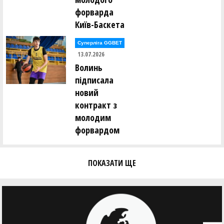
форварда
Київ-Баскета
Суперліга GGBET
13.07.2026
Волинь
підписала
новий
контракт з
молодим
форвардом
ПОКАЗАТИ ЩЕ