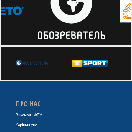
ПРО НАС
Виконком ФБУ
Керівництво