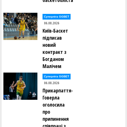
баскетболіста
Суперліга GGBET
06.08.2026
Київ-Баскет
підписав
новий
контракт з
Богданом
Малічем
Суперліга GGBET
06.08.2026
Прикарпаття-
Говерла
оголосила
про
припинення
співпраці з