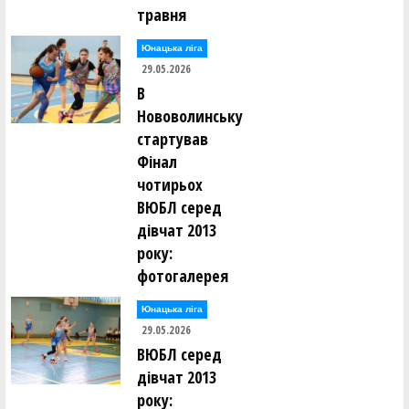
травня
Юнацька ліга
29.05.2026
В
Нововолинську
стартував
Фінал
чотирьох
ВЮБЛ серед
дівчат 2013
року:
фотогалерея
Юнацька ліга
29.05.2026
ВЮБЛ серед
дівчат 2013
року: