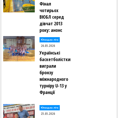
Фінал
чотирьох
ВЮБЛ серед
дівчат 2013
року: анонс
Юнацька ліга
26.05.2026
Українські
баскетболістки
виграли
бронзу
міжнародного
турніру U-13 у
Франції
Юнацька ліга
25.05.2026