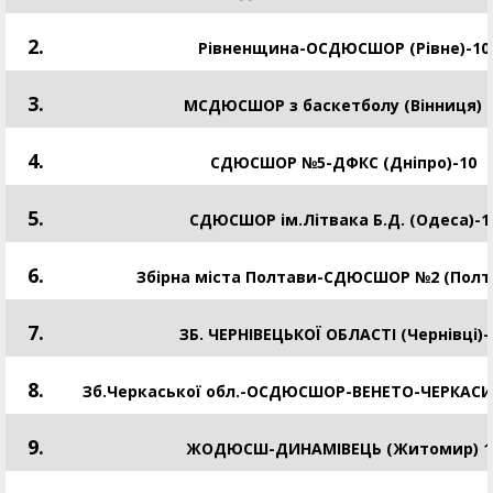
2.
Рівненщина-ОСДЮСШОР (Рівне)-10
3.
МСДЮСШОР з баскетболу (Вінниця) 
4.
СДЮСШОР №5-ДФКС (Дніпро)-10
5.
CДЮСШОР ім.Літвака Б.Д. (Одеса)-1
6.
Збірна міста Полтави-СДЮСШОР №2 (Полт
7.
ЗБ. ЧЕРНІВЕЦЬКОЇ ОБЛАСТІ (Чернівці)-
8.
Зб.Черкаської обл.-ОСДЮСШОР-ВЕНЕТО-ЧЕРКАСИ 
9.
ЖОДЮСШ-ДИНАМІВЕЦЬ (Житомир) 1