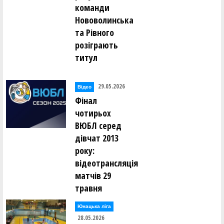
команди
Нововолинська
та Рівного
розіграють
титул
29.05.2026
Відео
Фінал
чотирьох
ВЮБЛ серед
дівчат 2013
року:
відеотрансляція
матчів 29
травня
Юнацька ліга
28.05.2026