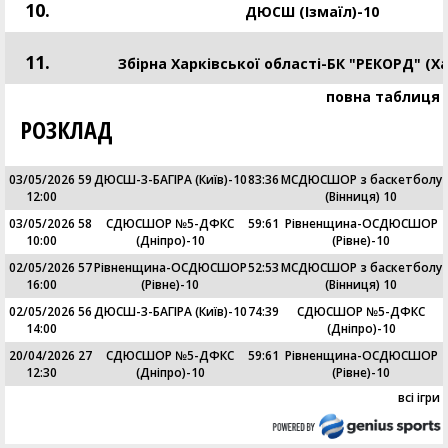
10.
ДЮСШ (Ізмаїл)-10
11.
Збірна Харківської області-БК "РЕКОРД" (Ха
повна таблиця
РОЗКЛАД
03/05/2026
59
ДЮСШ-3-БАГІРА (Київ)-10
83
:
36
МСДЮСШОР з баскетболу
12:00
(Вінниця) 10
03/05/2026
58
СДЮСШОР №5-ДФКС
59
:
61
Рівненщина-ОСДЮСШОР
10:00
(Дніпро)-10
(Рівне)-10
02/05/2026
57
Рівненщина-ОСДЮСШОР
52
:
53
МСДЮСШОР з баскетболу
16:00
(Рівне)-10
(Вінниця) 10
02/05/2026
56
ДЮСШ-3-БАГІРА (Київ)-10
74
:
39
СДЮСШОР №5-ДФКС
14:00
(Дніпро)-10
20/04/2026
27
СДЮСШОР №5-ДФКС
59
:
61
Рівненщина-ОСДЮСШОР
12:30
(Дніпро)-10
(Рівне)-10
всі ігри