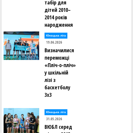
табір для
дітей 2010–
2014 років
народження
Юнацька ліга
19.06.2026
Визначилися
переможці
«Пліч-о-пліч»
у шкільній
лізі з
баскетболу
3х3
Юнацька ліга
31.05.2026
ВЮБЛ серед