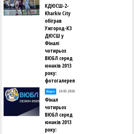
КДЮСШ-2-
Kharkiv City
обіграв
Ужгород-КЗ
ДЮСШ у
Фіналі
чотирьох
ВЮБЛ серед
юнаків 2013
року:
фотогалерея
24.05.2026
Відео
Фінал
чотирьох
ВЮБЛ серед
юнаків 2013
року: