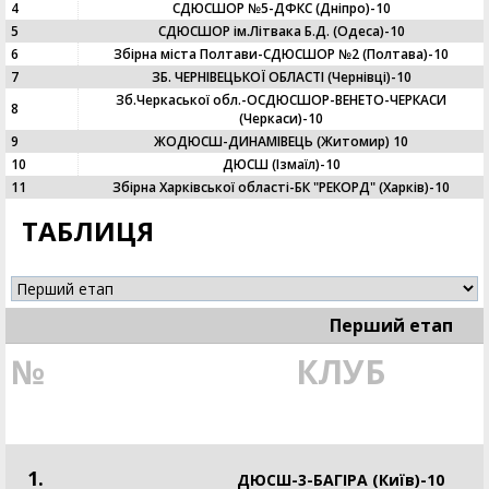
4
СДЮСШОР №5-ДФКС (Дніпро)-10
5
CДЮСШОР ім.Літвака Б.Д. (Одеса)-10
6
Збірна міста Полтави-СДЮСШОР №2 (Полтава)-10
7
ЗБ. ЧЕРНІВЕЦЬКОЇ ОБЛАСТІ (Чернівці)-10
Зб.Черкаської обл.-ОСДЮСШОР-ВЕНЕТО-ЧЕРКАСИ
8
(Черкаси)-10
9
ЖОДЮСШ-ДИНАМІВЕЦЬ (Житомир) 10
10
ДЮСШ (Ізмаїл)-10
11
Збірна Харківської області-БК "РЕКОРД" (Харків)-10
ТАБЛИЦЯ
Перший етап
№
КЛУБ
1.
ДЮСШ-3-БАГІРА (Київ)-10