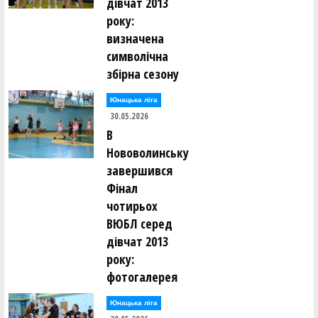
дівчат 2013
року:
визначена
символічна
збірна сезону
Юнацька ліга
30.05.2026
В
Нововолинську
завершився
Фінал
чотирьох
ВЮБЛ серед
дівчат 2013
року:
фотогалерея
Юнацька ліга