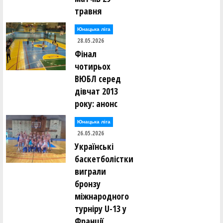
травня
Юнацька ліга
28.05.2026
Фінал
чотирьох
ВЮБЛ серед
дівчат 2013
року: анонс
Юнацька ліга
26.05.2026
Українські
баскетболістки
виграли
бронзу
міжнародного
турніру U-13 у
Франції