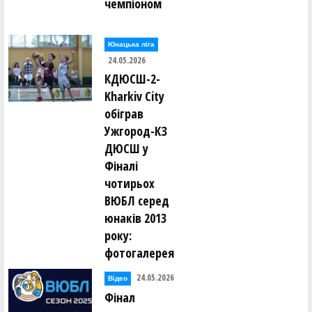
чемпіоном
Юнацька ліга
24.05.2026
КДЮСШ-2-
Kharkiv City
обіграв
Ужгород-КЗ
ДЮСШ у
Фіналі
чотирьох
ВЮБЛ серед
юнаків 2013
року:
фотогалерея
24.05.2026
Відео
Фінал