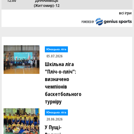
12:00
ДИНАМІВЕЦЬ
(Житомир)-12
всі ігри
Юнацька ліга
05.07.2026
Шкільна ліга
"Пліч-о-пліч":
визначено
чемпіонів
баскетбольного
турніру
Юнацька ліга
20.06.2026
У Пущі-