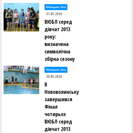
Юнацька ліга
31.05.2026
ВЮБЛ серед
дівчат 2013
року:
визначена
символічна
збірна сезону
Юнацька ліга
30.05.2026
В
Нововолинську
завершився
Фінал
чотирьох
ВЮБЛ серед
дівчат 2013