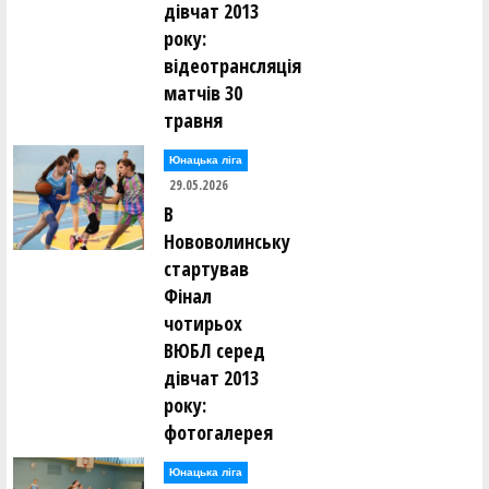
дівчат 2013
року:
відеотрансляція
матчів 30
травня
Юнацька ліга
29.05.2026
В
Нововолинську
стартував
Фінал
чотирьох
ВЮБЛ серед
дівчат 2013
року:
фотогалерея
Юнацька ліга