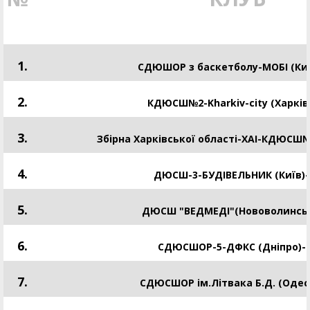
1.
СДЮШОР з баскетболу-МОБІ (Киї
2.
КДЮСШ№2-Kharkiv-city (Харків
3.
Збірна Харківської області-ХАІ-КДЮСШ№2
4.
ДЮСШ-3-БУДІВЕЛЬНИК (Київ)-
5.
ДЮСШ "ВЕДМЕДІ"(Нововолинськ
6.
СДЮСШОР-5-ДФКС (Дніпро)-
7.
CДЮСШОР ім.Літвака Б.Д. (Одес