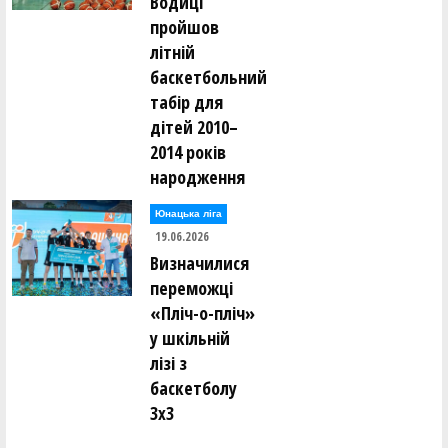
Водиці
пройшов
літній
баскетбольний
табір для
дітей 2010–
2014 років
народження
Юнацька ліга
19.06.2026
Визначилися
переможці
«Пліч-о-пліч»
у шкільній
лізі з
баскетболу
3х3