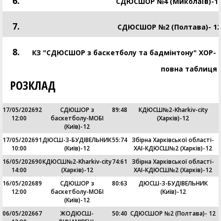
6.
СДЮСШОР №4 (Миколаїв)-1
7.
СДЮСШОР №2 (Полтава)- 12
8.
КЗ "СДЮСШОР з баскетболу та бадмінтону" ХОР- Б
повна таблиця
РОЗКЛАД
17/05/2026
92
СДЮШОР з
89
:
48
КДЮСШ№2-Kharkiv-city
12:00
баскетболу-МОБІ
(Харків)-12
(Київ)-12
17/05/2026
91
ДЮСШ-3-БУДІВЕЛЬНИК
55
:
74
Збірна Харківської області-
10:00
(Київ)-12
ХАІ-КДЮСШ№2 (Харків)-12
16/05/2026
90
КДЮСШ№2-Kharkiv-city
74
:
61
Збірна Харківської області-
14:00
(Харків)-12
ХАІ-КДЮСШ№2 (Харків)-12
16/05/2026
89
СДЮШОР з
80
:
63
ДЮСШ-3-БУДІВЕЛЬНИК
12:00
баскетболу-МОБІ
(Київ)-12
(Київ)-12
06/05/2026
67
ЖОДЮСШ-
50
:
40
СДЮСШОР №2 (Полтава)- 12