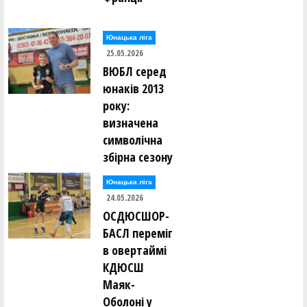
Юнацька ліга
25.05.2026
ВЮБЛ серед
юнаків 2013
року:
визначена
символічна
збірна сезону
Юнацька ліга
24.05.2026
ОСДЮСШОР-
БАСЛ переміг
в овертаймі
КДЮСШ
Маяк-
Оболоні у