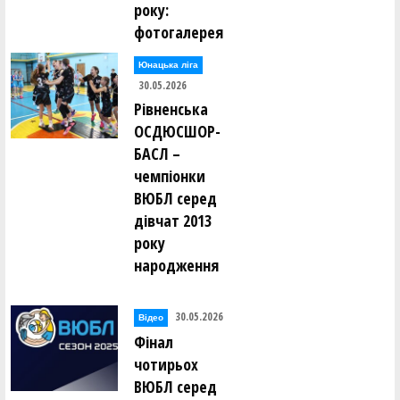
року:
фотогалерея
Юнацька ліга
30.05.2026
Рівненська
ОСДЮСШОР-
БАСЛ –
чемпіонки
ВЮБЛ серед
дівчат 2013
року
народження
30.05.2026
Відео
Фінал
чотирьох
ВЮБЛ серед