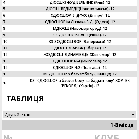
4
ДЮСШ-3-БУДІВЕЛЬНИК (Київ)-12
5
ДЮСШ "ВЕДМЕДІ"(Нововолинськ)-12
6
СДЮСШОР-5-ДФКС (Дніпро)-12
7
CДЮСШОР ім.Літвака Б.Д. (Одеса)-12
8
МДЮСШ (Новомиргород)-12
9
ОСДЮСШОР-БАСЛ (Рівне)-12
10
КЗ ЗОДЮСШ ЗОР (Запоріжжя)-12
11
ДЮСШ ЗБАРАЖ (Збараж) 12
12
ЖОДЮСШ-ДИНАМІВЕЦЬ (Житомир)-12
13
СДЮСШОР №4 (Миколаїв)-12
14
СДЮСШОР №2 (Полтава)- 12
15
МСДЮСШОР з баскетболу (Вінниця) 12
КЗ "СДЮСШОР з баскетболу та бадмінтону" ХОР- БК
16
“РЕКОРД” (Харків)-12
ТАБЛИЦЯ
1-8 місця
№
КЛУБ