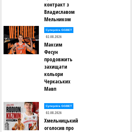
контракт з
Владиславом
Мельником
Суперліга GGBET
02.08.2026
Максим
Фесун
продовжить
захищати
кольори
Черкаських
Мавп
Суперліга GGBET
02.08.2026
Хмельницький
оголосив про