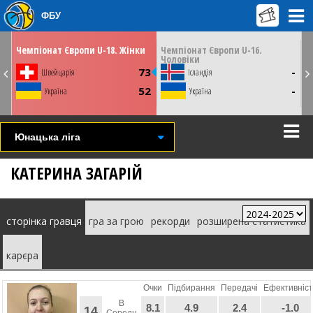
ФБУ
ЛЮ
ВІВТОРОК
СЕРЕДУ
04 серпня
05 серпня
30
13:30
13:30
и
Чемпіонат Європи U-18. Жінки
Чемпіонат Європи U-16.
Ч
Чоловіки
Ч
Тулча, Румунія
Тулча, Румунія
9
73
-
Швейцарія
Ісландія
СТАТИСТИКА
СТАТИСТИКА
НОВИНА
НОВИНА
0
52
-
Україна
Україна
ВІДЕО
ВІДЕО
Юнацька ліга
КАТЕРИНА ЗАГАРІЙ
сторінка гравця
гра за грою
рекорди
розширена статистика
карєра
Очки
Підбирання
Передачі
Ефективніст
В
8.1
4.9
2.4
-1.0
14