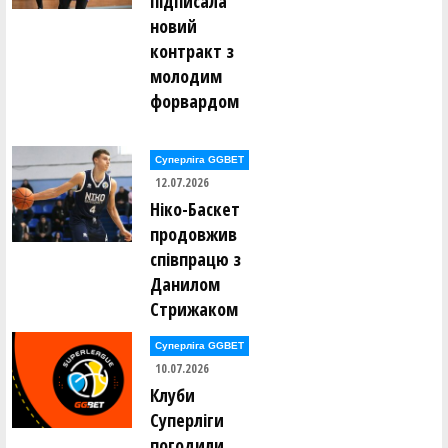
підписала
новий
контракт з
молодим
форвардом
Суперліга GGBET
12.07.2026
Ніко-Баскет
продовжив
співпрацю з
Данилом
Стрижаком
Суперліга GGBET
10.07.2026
Клуби
Суперліги
погодили