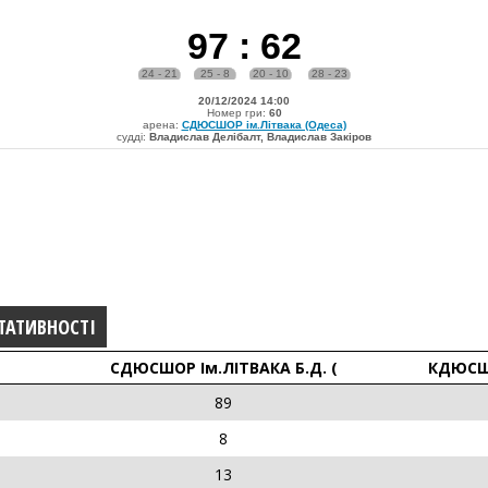
97
:
62
24 - 21
25 - 8
20 - 10
28 - 23
20/12/2024 14:00
Номер гри:
60
арена:
СДЮСШОР ім.Літвака (Одеса)
судді:
Владислав Делібалт, Владислав Закіров
ТАТИВНОСТІ
СДЮСШОР Ім.ЛІТВАКА Б.Д. (
КДЮСШ 
89
8
13