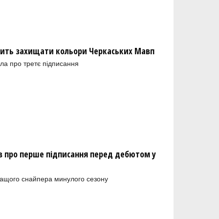
ить захищати кольори Черкаських Мавп
ла про третє підписання
 про перше підписання перед дебютом у
ращого снайпера минулого сезону