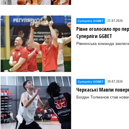
31.07.2026
Суперліга GGBET
Рівне оголосило про пе
Суперліги GGBET
Рівненська команда заключ
30.07.2026
Суперліга GGBET
Черкаські Мавпи повер
Богдан Толмачов став нова