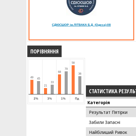
СДЮСШОР ім.ЛІТВАКА Б.Д. (Одеса)-08
ПОРІВНЯННЯ
58
79
68
36
49
45
33
21
СТАТИСТИКА РЕЗУЛЬ
2%
3%
1%
Пд
Категорія
Результат Пятірки
Забили Запасні
Найбілиший Ривок