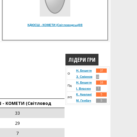
КДЮСШ - КОМЕТИ (Світловодськ)08
ЛІДЕРИ ГРИ
Н. Бешетя
37
О
З. Смірнов
11
Н. Бешетя
16
Пд
І. Власюк
7
К. Арапакі
5
РП
М. Генбач
5
- КОМЕТИ (Світловод
33
29
7