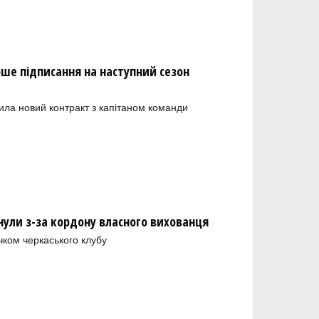
рше підписання на наступний сезон
ила новий контракт з капітаном команди
нули з-за кордону власного вихованця
чком черкаського клубу