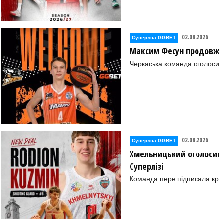
02.08.2026
Суперліга GGBET
Максим Фесун продовж
Черкаська команда оголоси
02.08.2026
Суперліга GGBET
Хмельницький оголосив
Суперлізі
Команда пере підписала к