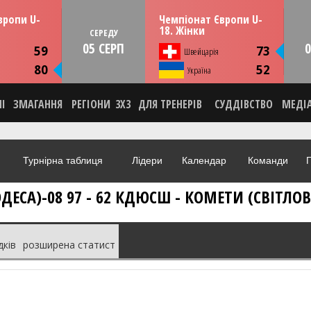
13:30
13:30
рпня
СЕРЕДУ
05 серпня
вропи U-
Чемпіонат Європи U-
мунія
Тулча, Румунія
18. Жінки
СЕРЕДУ
05 СЕРП
0
ИКА
СТАТИСТИКА
59
73
Швейцарія
НА
НОВИНА
80
52
О
Україна
ВІДЕО
НІ
ЗМАГАННЯ
РЕГІОНИ
3X3
ДЛЯ ТРЕНЕРІВ
СУДДІВСТВО
МЕДІ
Турнірна таблиця
Лідери
Календар
Команди
Г
ОДЕСА)-08 97 - 62 КДЮСШ - КОМЕТИ (СВІТЛО
дків
розширена статист