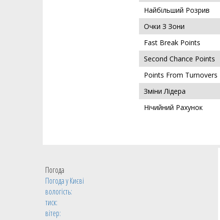
Найбільший Розрив
Очки З Зони
Fast Break Points
Second Chance Points
Points From Turnovers
Зміни Лідера
Нічийний Рахунок
Погода
Погода у
Києві
вологість:
тиск:
вітер: