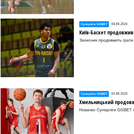
04.08.2026
Суперліга GGBET
Київ-Баскет продовжив
Захисник продовжить грати 
03.08.2026
Суперліга GGBET
Хмельницький продовж
Новачко Суперліги GGBET о