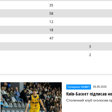
35
58
12
18
47
3
2
06.08.2026
Суперліга GGBET
Київ-Баскет підписав 
Столичний клуб оголосив п