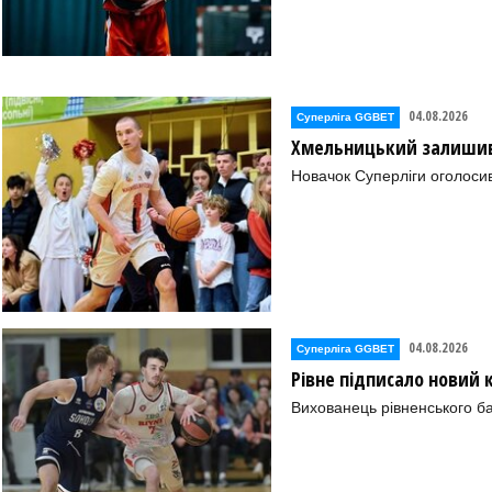
04.08.2026
Суперліга GGBET
Хмельницький залишив 
Новачок Суперліги оголоси
04.08.2026
Суперліга GGBET
Рівне підписало новий
Вихованець рівненського ба