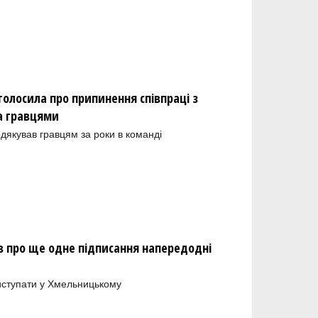
олосила про припинення співпраці з
а гравцями
одякував гравцям за роки в команді
 про ще одне підписання напередодні
иступати у Хмельницькому