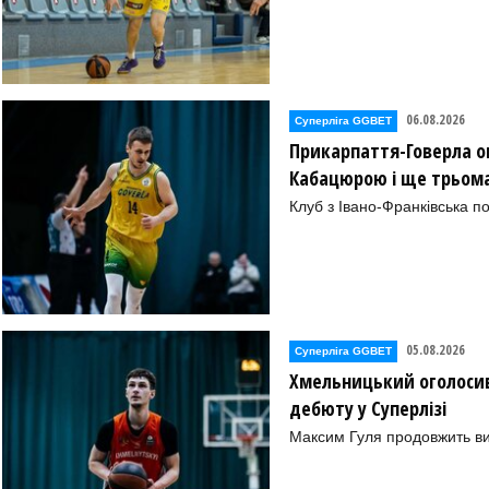
06.08.2026
Суперліга GGBET
Прикарпаття-Говерла ог
Кабацюрою і ще трьом
Клуб з Івано-Франківська п
05.08.2026
Суперліга GGBET
Хмельницький оголосив
дебюту у Суперлізі
Максим Гуля продовжить в