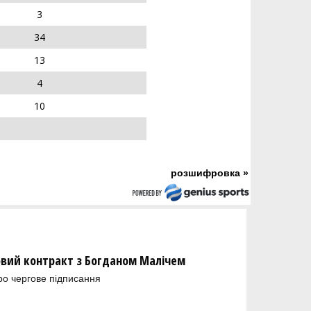
3
34
13
4
10
розшифровка »
новий контракт з Богданом Малічем
ро чергове підписання