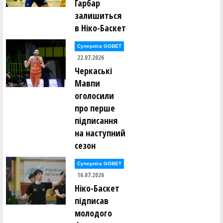
Гарбар
залишиться
в Ніко-Баскет
Суперліга GGBET
22.07.2026
Черкаські
Мавпи
оголосили
про перше
підписання
на наступний
сезон
Суперліга GGBET
16.07.2026
Ніко-Баскет
підписав
молодого