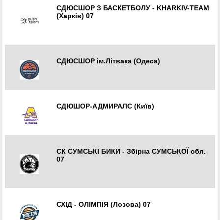
СДЮСШОР З БАСКЕТБОЛУ - KHARKIV-TEAM
(Харків) 07
Харків
СДЮСШОР ім.Літвака (Одеса)
Одеса
СДЮШОР-АДМИРАЛС (Київ)
Київ
СК СУМСЬКІ БИКИ - Збірна СУМСЬКОЇ обл.
07
Суми
СХІД - ОЛІМПІЯ (Лозова) 07