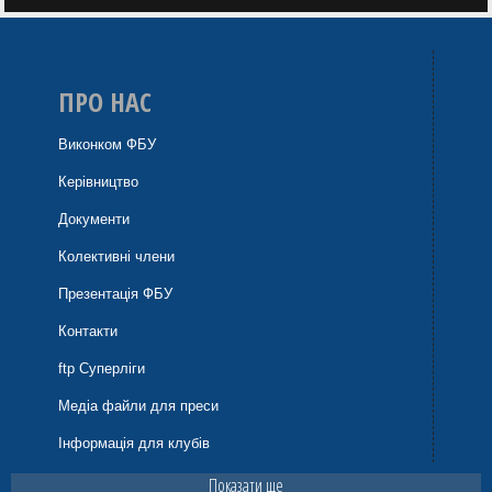
ПРО НАС
Виконком ФБУ
Керівництво
Документи
Колективні члени
Презентація ФБУ
Контакти
ftp Суперліги
Медіа файли для преси
Інформація для клубів
Показати ще