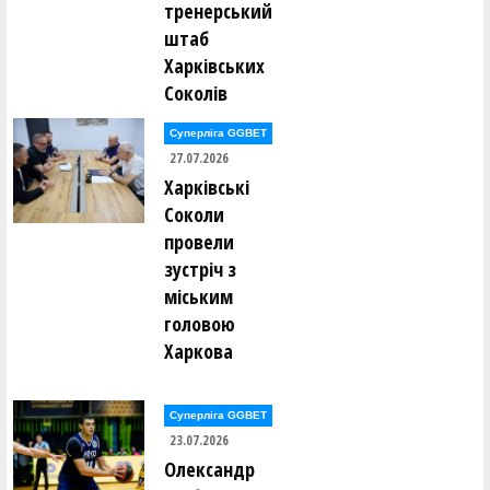
тренерський
штаб
Харківських
Соколів
Суперліга GGBET
27.07.2026
Харківські
Соколи
провели
зустріч з
міським
головою
Харкова
Суперліга GGBET
23.07.2026
Олександр