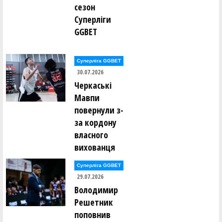
сезон
Суперліги
GGBET
Суперліга GGBET
30.07.2026
Черкаські
Мавпи
повернули з-
за кордону
власного
вихованця
Суперліга GGBET
29.07.2026
Володимир
Решетник
поповнив