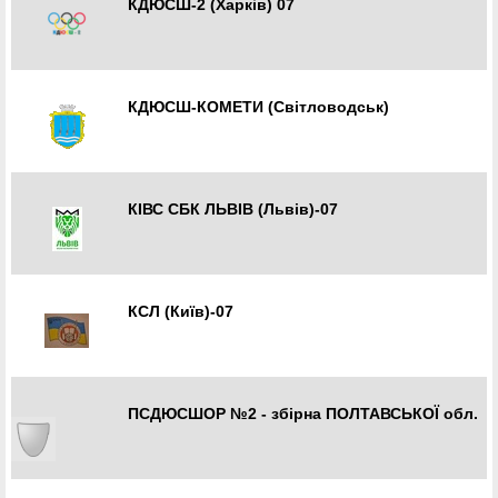
КДЮСШ-2 (Харків) 07
Харків
КДЮСШ-КОМЕТИ (Світловодськ)
Світловодськ
КІВС СБК ЛЬВІВ (Львів)-07
Львів
КСЛ (Київ)-07
Київ
ПСДЮСШОР №2 - збірна ПОЛТАВСЬКОЇ обл.
Полтава