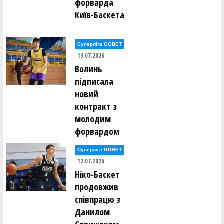
форварда
Київ-Баскета
Суперліга GGBET
13.07.2026
Волинь
підписала
новий
контракт з
молодим
форвардом
Суперліга GGBET
12.07.2026
Ніко-Баскет
продовжив
співпрацю з
Данилом