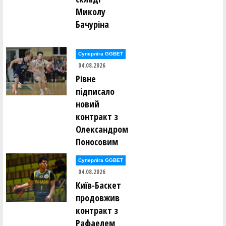
Миколу
Бачуріна
Суперліга GGBET
04.08.2026
Рівне
підписало
новий
контракт з
Олександром
Поносовим
Суперліга GGBET
04.08.2026
Київ-Баскет
продовжив
контракт з
Рафаелем