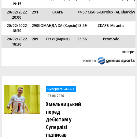
19:15
20/02/2022
291
СКАРБ
44
:
57
СКАРБ-Eurolux (AL Kharkiv)
20:00
20/02/2022
290
КОМАНДА ХА (Харків)
43
:
59
СКАРБ-Mirantis
18:30
20/02/2022
289
Сітхі (Харків)
35
:
56
Promodo
18:30
всі ігри
Суперліга GGBET
07.08.2026
Хмельницький
перед
дебютом у
Суперлізі
підписав