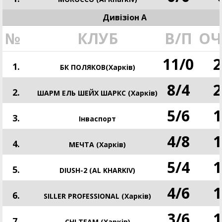
Дивізіон A
№
КЛУБ
В/П
ОЧ
11
/
0
2
1.
БК ПОЛЯКОВ(Харків)
8
/
4
2
2.
ШАРМ ЕЛЬ ШЕЙХ ШАРКС (Харків)
5
/
6
1
3.
Інваспорт
4
/
8
1
4.
МЕЧТА (Харків)
5
/
4
1
5.
DIUSH-2 (AL KHARKIV)
4
/
6
1
6.
SILLER PROFESSIONAL (Харків)
3
/
6
1
7.
CHI TEAM (Харків)