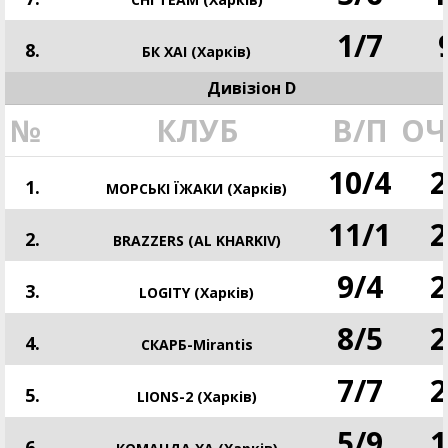
1
/
7
8.
БК ХАІ (Харків)
Дивізіон D
№
КЛУБ
В/П
ОЧ
10
/
4
2
1.
МОРСЬКІ ЇЖАКИ (Харків)
11
/
1
2
2.
BRAZZERS (AL KHARKIV)
9
/
4
2
3.
LOGITY (Харків)
8
/
5
2
4.
СКАРБ-Mirantis
7
/
7
2
5.
LIONS-2 (Харків)
5
/
9
1
6.