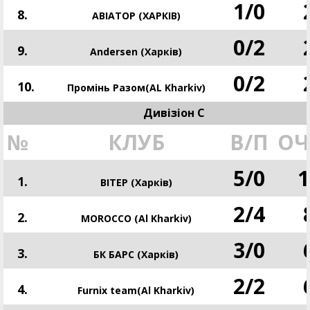
1
/
0
8.
АВІАТОР (ХАРКІВ)
0
/
2
9.
Andersen (Харків)
0
/
2
10.
Промінь Разом(AL Kharkiv)
Дивізіон С
№
КЛУБ
В/П
ОЧ
5
/
0
1
1.
ВІТЕР (Харків)
2
/
4
2.
MOROCCO (Al Kharkiv)
3
/
0
3.
БК БАРС (Харків)
2
/
2
4.
Furnix team(Al Kharkiv)