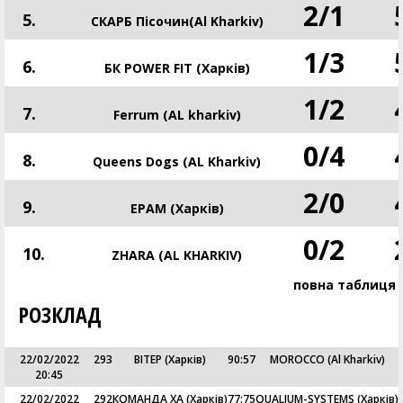
2
/
1
5.
СКАРБ Пісочин(Al Kharkiv)
1
/
3
6.
БК POWER FIT (Харків)
1
/
2
7.
Ferrum (AL kharkiv)
0
/
4
8.
Queens Dogs (AL Kharkiv)
2
/
0
9.
EPAM (Харків)
0
/
2
10.
ZHARA (AL KHARKIV)
повна таблиця
РОЗКЛАД
22/02/2022
293
ВІТЕР (Харків)
90
:
57
MOROCCO (Al Kharkiv)
20:45
22/02/2022
292
КОМАНДА ХА (Харків)
77
:
75
QUALIUM-SYSTEMS (Харків)