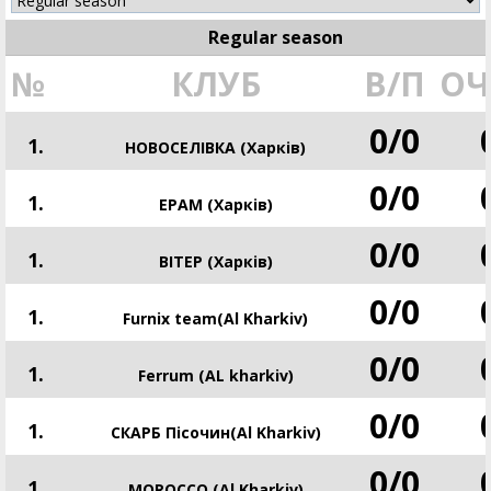
Regular season
№
КЛУБ
В/П
ОЧ
0
/
0
1.
НОВОСЕЛІВКА (Харків)
0
/
0
1.
EPAM (Харків)
0
/
0
1.
ВІТЕР (Харків)
0
/
0
1.
Furnix team(Al Kharkiv)
0
/
0
1.
Ferrum (AL kharkiv)
0
/
0
1.
СКАРБ Пісочин(Al Kharkiv)
0
/
0
1.
MOROCCO (Al Kharkiv)