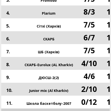
Promodo
8
/
3
1
4.
Plarium
7
/
5
1
5.
Сітхі (Харків)
6
/
7
1
6.
СКАРБ
7
/
5
1
7.
ШБ (Харків)
4
/
10
1
8.
СКАРБ-Eurolux (AL Kharkiv)
4
/
6
1
9.
ДЮСШ-2(2)
2
/
10
1
10.
Junior mix (Al Kharkiv)
0
/
12
1
11.
Школа баскетболу-2007