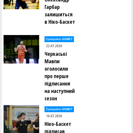
Гарбар
залишиться
в Ніко-Баскет
Суперліга GGBET
22.07.2026
Черкаські
Мавпи
оголосили
про перше
підписання
на наступний
сезон
Суперліга GGBET
16.07.2026
Ніко-Баскет
підписав