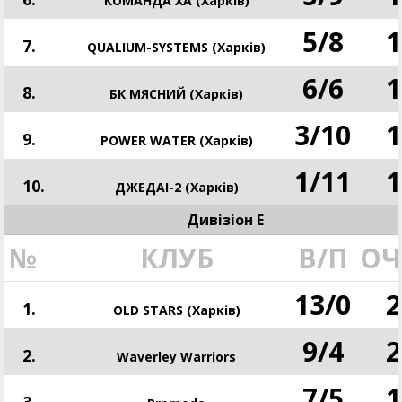
КОМАНДА ХА (Харків)
5
/
8
1
7.
QUALIUM-SYSTEMS (Харків)
6
/
6
1
8.
БК МЯСНИЙ (Харків)
3
/
10
1
9.
POWER WATER (Харків)
1
/
11
1
10.
ДЖЕДАІ-2 (Харків)
Дивізіон E
№
КЛУБ
В/П
ОЧ
13
/
0
2
1.
OLD STARS (Харків)
9
/
4
2
2.
Waverley Warriors
7
/
5
1
3.