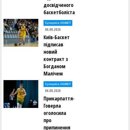
досвідченого
баскетболіста
Суперліга GGBET
06.08.2026
Київ-Баскет
підписав
новий
контракт з
Богданом
Малічем
Суперліга GGBET
06.08.2026
Прикарпаття-
Говерла
оголосила
про
припинення