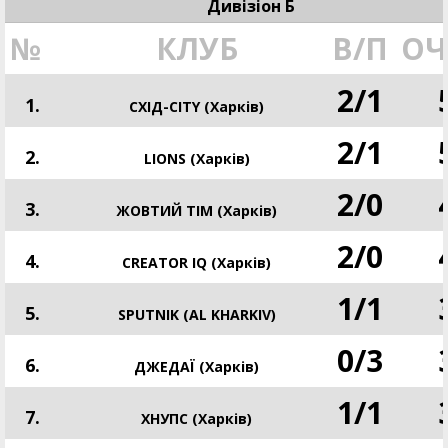
Дивізіон Б
№
КЛУБ
В/П
ОЧ
2
/
1
1.
СХІД-CITY (Харків)
2
/
1
2.
LIONS (Харків)
2
/
0
3.
ЖОВТИЙ ТІМ (Харків)
2
/
0
4.
CREATOR IQ (Харків)
1
/
1
5.
SPUTNIK (AL KHARKIV)
0
/
3
6.
ДЖЕДАЇ (Харків)
1
/
1
7.
ХНУПС (Харків)