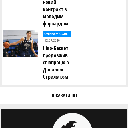
новий
контракт з
молодим
форвардом
Суперліга GGBET
12.07.2026
Ніко-Баскет
продовжив
співпрацю з
Данилом
Стрижаком
ПОКАЗАТИ ЩЕ