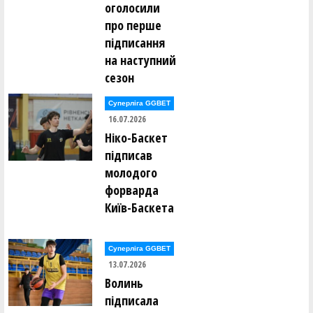
оголосили
про перше
підписання
на наступний
сезон
Суперліга GGBET
16.07.2026
Ніко-Баскет
підписав
молодого
форварда
Київ-Баскета
Суперліга GGBET
13.07.2026
Волинь
підписала