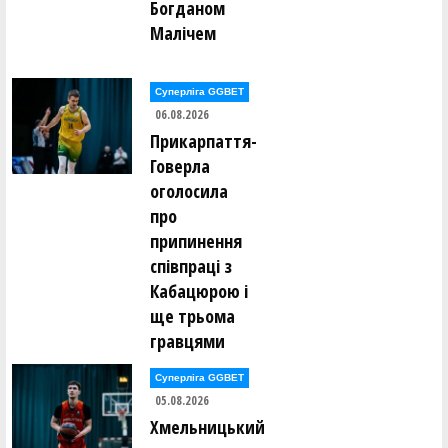
Богданом
Ігор Педьєв ()
Малічем
Валентин Поляков ()
Владислав Пустогаров ()
Суперліга GGBET
06.08.2026
Роман Рижик ()
Прикарпаття-
Олег Рубан ()
Говерла
оголосила
Валентин Сліпуха ()
Юрій Соболєв ()
про
припинення
Борис Сосновський ()
співпраці з
Богдан Стеценко ()
Кабацюрою і
Сергій Тисленко ()
ще трьома
гравцями
Петро Ткачук ()
Суперліга GGBET
Ольга Хоменко ()
05.08.2026
Ольга Хомич ()
Хмельницький
Ігор Хошаба ()