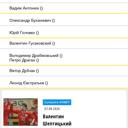
Вадим Антонюк ()
Олександр Буханевич ()
Юрій Головко ()
Валентин Гусаковский ()
Володимир Драбіковський ()
Петро Драган ()
Віктор Дубчак ()
Леонід Євстратьєв ()
Олександр Єфимов ()
Суперліга GGBET
Василь Зозуля ()
07.08.2026
Валентин
Олександр Іванов ()
Шептицький