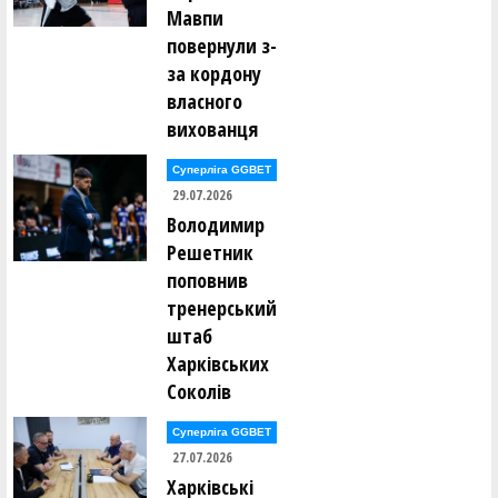
Мавпи
повернули з-
за кордону
власного
вихованця
Суперліга GGBET
29.07.2026
Володимир
Решетник
поповнив
тренерський
штаб
Харківських
Соколів
Суперліга GGBET
27.07.2026
Харківські