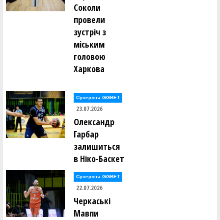
Соколи
провели
зустріч з
міським
головою
Харкова
Суперліга GGBET
23.07.2026
Олександр
Гарбар
залишиться
в Ніко-Баскет
Суперліга GGBET
22.07.2026
Черкаські
Мавпи