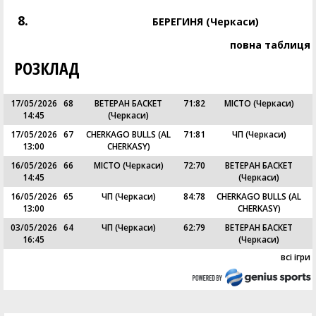
8.
БЕРЕГИНЯ (Черкаси)
повна таблиця
РОЗКЛАД
17/05/2026
68
ВЕТЕРАН БАСКЕТ
71
:
82
МІСТО (Черкаси)
14:45
(Черкаси)
17/05/2026
67
CHERKAGO BULLS (AL
71
:
81
ЧП (Черкаси)
13:00
CHERKASY)
16/05/2026
66
МІСТО (Черкаси)
72
:
70
ВЕТЕРАН БАСКЕТ
14:45
(Черкаси)
16/05/2026
65
ЧП (Черкаси)
84
:
78
CHERKAGO BULLS (AL
13:00
CHERKASY)
03/05/2026
64
ЧП (Черкаси)
62
:
79
ВЕТЕРАН БАСКЕТ
16:45
(Черкаси)
всі ігри