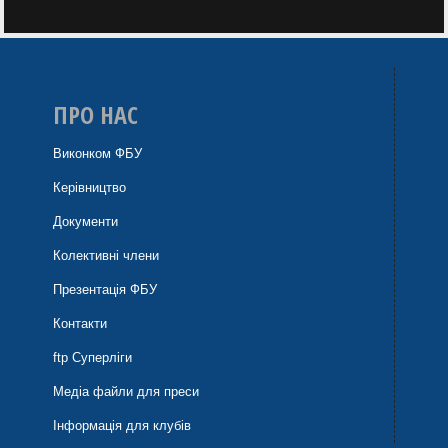
ПРО НАС
Виконком ФБУ
Керівництво
Документи
Колективні члени
Презентація ФБУ
Контакти
ftp Суперліги
Медіа файли для преси
Інформація для клубів