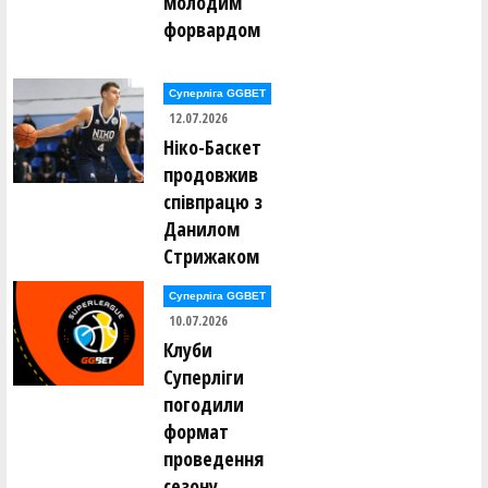
молодим
форвардом
Суперліга GGBET
12.07.2026
Ніко-Баскет
продовжив
співпрацю з
Данилом
Стрижаком
Суперліга GGBET
10.07.2026
Клуби
Суперліги
погодили
формат
проведення
сезону