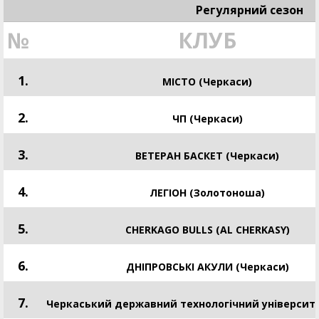
Регулярний сезон
№
КЛУБ
1.
МІСТО (Черкаси)
2.
ЧП (Черкаси)
3.
ВЕТЕРАН БАСКЕТ (Черкаси)
4.
ЛЕГІОН (Золотоноша)
5.
CHERKAGO BULLS (AL CHERKASY)
6.
ДНІПРОВСЬКІ АКУЛИ (Черкаси)
7.
Черкаський державний технологічний університ