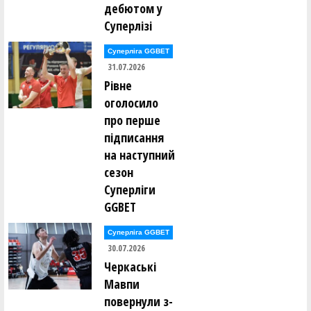
дебютом у
Суперлізі
Суперліга GGBET
31.07.2026
Рівне
оголосило
про перше
підписання
на наступний
сезон
Суперліги
GGBET
Суперліга GGBET
30.07.2026
Черкаські
Мавпи
повернули з-