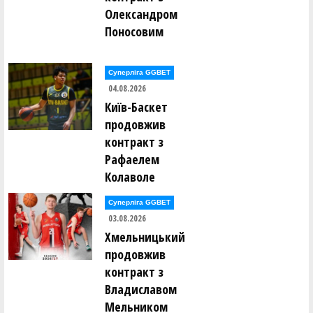
Олександром
Поносовим
Суперліга GGBET
04.08.2026
Київ-Баскет
продовжив
контракт з
Рафаелем
Колаволе
Суперліга GGBET
03.08.2026
Хмельницький
продовжив
контракт з
Владиславом
Мельником