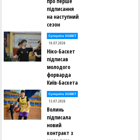
про перше
підписання
на наступний
сезон
Суперліга GGBET
16.07.2026
Ніко-Баскет
підписав
молодого
форварда
Київ-Баскета
Суперліга GGBET
13.07.2026
Волинь
підписала
новий
контракт з