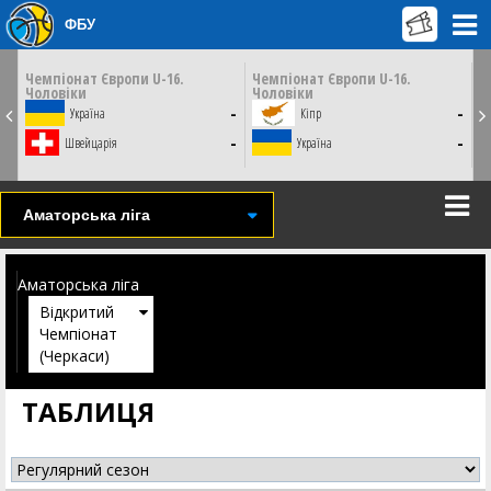
ФБУ
ЕР
ПʼЯТНИЦЮ
ПʼЯТНИЦЮ
07 серпня
07 серпня
00
13:30
14:30
и
Чемпіонат Європи U-16.
Чемпіонат Європи U-16.
Ч
Чоловіки
Чоловіки
Ч
Тулча, Румунія
Скоп'є, Пів. Македонія
6
-
-
Україна
Кіпр
СТАТИСТИКА
НОВИНА
6
-
-
Швейцарія
Україна
ВІДЕО
Аматорська ліга
Аматорська ліга
Відкритий
Чемпіонат
(Черкаси)
ТАБЛИЦЯ