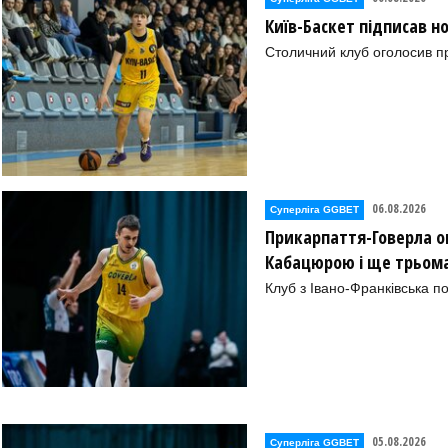
Київ-Баскет підписав 
Столичний клуб оголосив п
06.08.2026
Суперліга GGBET
Прикарпаття-Говерла ог
Кабацюрою і ще трьом
Клуб з Івано-Франківська п
05.08.2026
Суперліга GGBET