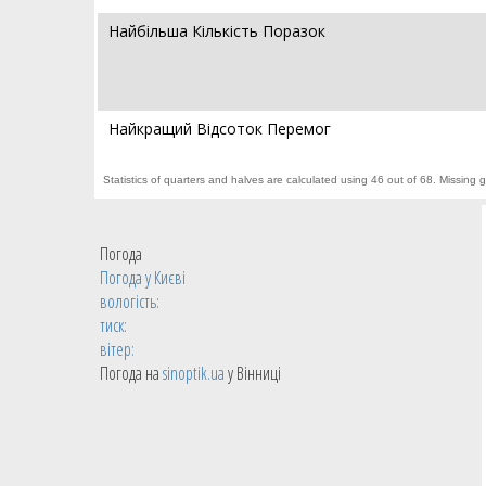
Найбільша Кількість Поразок
Найкращий Відсоток Перемог
Statistics of quarters and halves are calculated using 46 out of 68. Missing 
Погода
Погода у
Києві
вологість:
тиск:
вітер:
Погода на
sinoptik.ua
у Вінниці