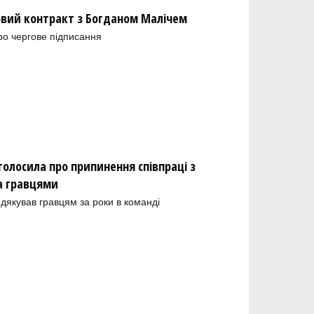
новий контракт з Богданом Малічем
ро чергове підписання
олосила про припинення співпраці з
а гравцями
одякував гравцям за роки в команді