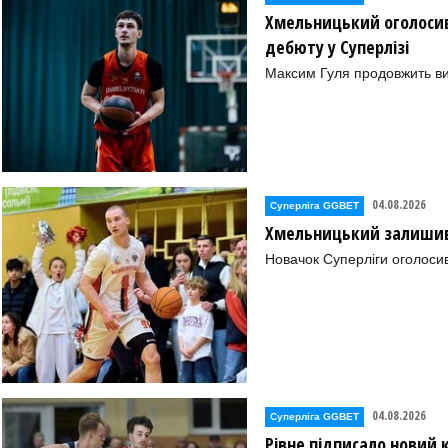
Хмельницький оголосив
дебюту у Суперлізі
Максим Гуля продовжить в
04.08.2026
Суперліга GGBET
Хмельницький залишив 
Новачок Суперліги оголоси
04.08.2026
Суперліга GGBET
Рівне підписало новий