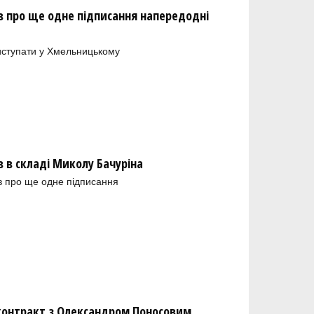
 про ще одне підписання напередодні
иступати у Хмельницькому
в складі Миколу Бачуріна
в про ще одне підписання
 контракт з Олександром Поносовим