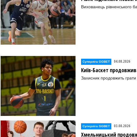
Вихованець рівненського ба
04.08.2026
Суперліга GGBET
Київ-Баскет продовжив
Захисник продовжить грати 
03.08.2026
Суперліга GGBET
Хмельницький продовж