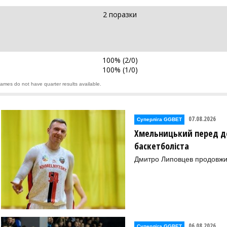
2 поразки
100% (2/0)
100% (1/0)
games do not have quarter results available.
07.08.2026
Суперліга GGBET
Хмельницький перед де
баскетболіста
Дмитро Липовцев продовжи
06.08.2026
Суперліга GGBET