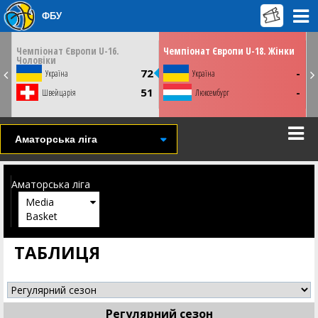
ФБУ
ЕР
ПʼЯТНИЦЮ
ПʼЯТНИЦЮ
07 серпня
07 серпня
00
13:30
14:30
и
Чемпіонат Європи U-16.
Чемпіонат Європи U-18. Жінки
Ч
Чоловіки
Ч
Тулча, Румунія
Скоп'є, Пів. Македонія
6
72
-
Україна
Україна
СТАТИСТИКА
СТАТИСТИКА
НОВИНА
НОВИНА
6
51
-
Швейцарія
Люксембург
ВІДЕО
ВІДЕО
Аматорська ліга
Аматорська ліга
Media
Basket
ТАБЛИЦЯ
Регулярний сезон