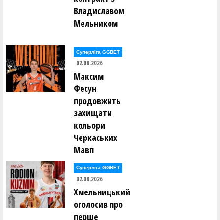
Владиславом
Мельником
Суперліга GGBET
02.08.2026
Максим
Фесун
продовжить
захищати
кольори
Черкаських
Мавп
Суперліга GGBET
02.08.2026
Хмельницький
оголосив про
перше