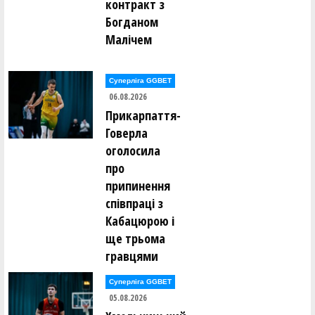
контракт з
Богданом
Малічем
Суперліга GGBET
06.08.2026
Прикарпаття-
Говерла
оголосила
про
припинення
співпраці з
Кабацюрою і
ще трьома
гравцями
Суперліга GGBET
05.08.2026