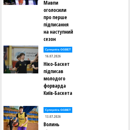
Мавпи
оголосили
про перше
підписання
на наступний
сезон
Суперліга GGBET
16.07.2026
Ніко-Баскет
підписав
молодого
форварда
Київ-Баскета
Суперліга GGBET
13.07.2026
Волинь