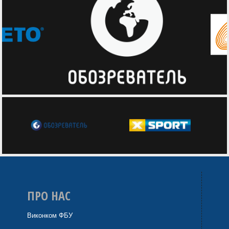
ПРО НАС
Виконком ФБУ