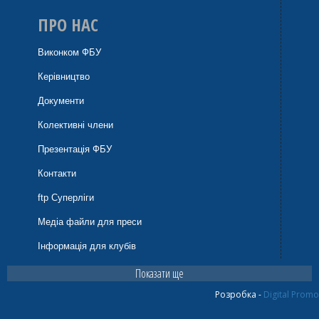
ПРО НАС
Виконком ФБУ
Керівництво
Документи
Колективні члени
Презентація ФБУ
Контакти
ftp Суперліги
Медіа файли для преси
Інформація для клубів
Показати ще
Розробка -
Digital Promo