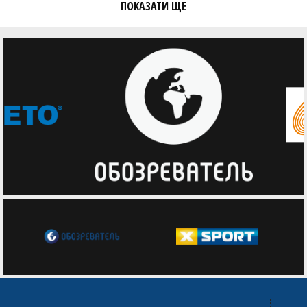
ПОКАЗАТИ ЩЕ