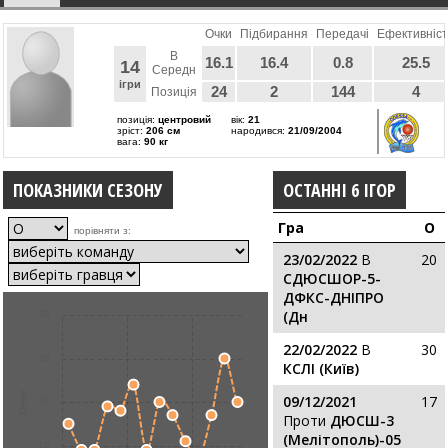
Очки
Підбирання
Передачі
Ефективніст
В
16.1
16.4
0.8
25.5
14
Середн
ігри
24
2
144
4
Позиція
позиція:
центровий
вік:
21
зріст:
206 см
народився:
21/09/2004
вага:
90 кг
ПОКАЗНИКИ СЕЗОНУ
ОСТАННІ 6 ІГОР
Гра
О
порівняти з:
23/02/2022
В
20
СДЮСШОР-5-
ДФКС-ДНІПРО
(Дн
40
22/02/2022
В
30
30
КСЛІ (Київ)
Очки
09/12/2021
17
20
Проти
ДЮСШ-3
(Мелітополь)-05
10