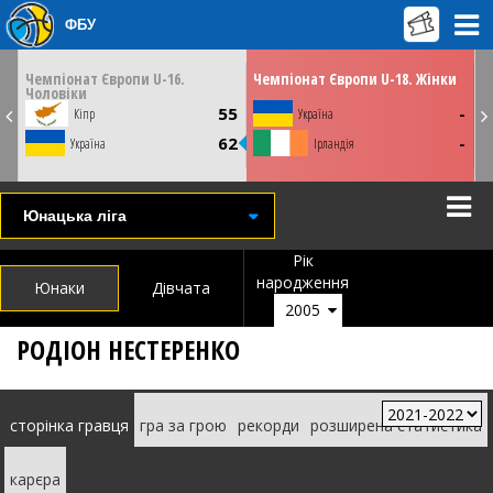
ФБУ
ЦЮ
СУБОТУ
СУБОТУ
08 серпня
08 серпня
0
13:30
22:00
и
Чемпіонат Європи U-16.
Чемпіонат Європи U-18. Жінки
Ч
Чоловіки
Ч
Тулча, Румунія
Скоп'є, Пів. Македонія
0
55
-
Кіпр
Україна
СТАТИСТИКА
СТАТИСТИКА
НОВИНА
НОВИНА
2
62
-
Україна
Ірландія
ВІДЕО
ВІДЕО
Юнацька ліга
Рік
народження
Юнаки
Дівчата
2005
РОДІОН НЕСТЕРЕНКО
сторінка гравця
гра за грою
рекорди
розширена статистика
карєра