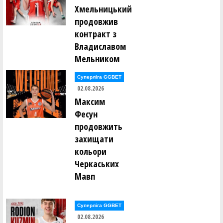
Хмельницький
продовжив
контракт з
Владиславом
Мельником
Суперліга GGBET
02.08.2026
Максим
Фесун
продовжить
захищати
кольори
Черкаських
Мавп
Суперліга GGBET
02.08.2026