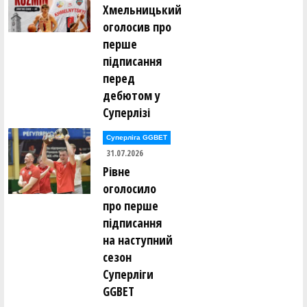
Хмельницький
оголосив про
перше
підписання
перед
дебютом у
Суперлізі
Суперліга GGBET
31.07.2026
Рівне
оголосило
про перше
підписання
на наступний
сезон
Суперліги
GGBET