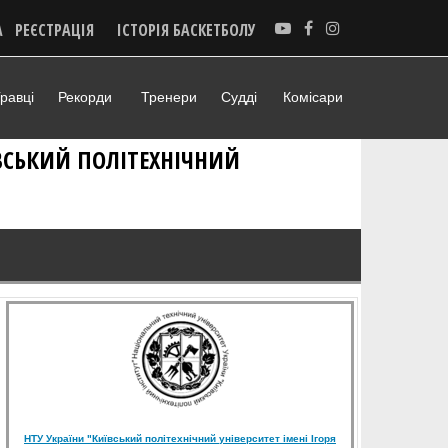
А
РЕЄСТРАЦІЯ
ІСТОРІЯ БАСКЕТБОЛУ
равці
Рекорди
Тренери
Судді
Комісари
ЇВСЬКИЙ ПОЛІТЕХНІЧНИЙ
НТУ України "Київський політехнічний університет імені Ігоря