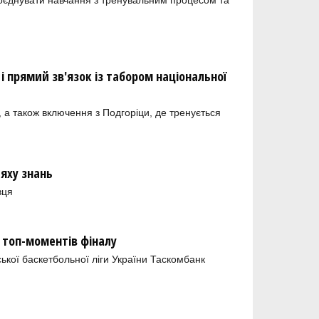
оєднувати навчання з тренувальним процесом та
і прямий зв'язок із табором національної
 а також включення з Подгоріци, де тренується
ляху знань
вця
 топ-моментів фіналу
кої баскетбольної ліги України Таскомбанк