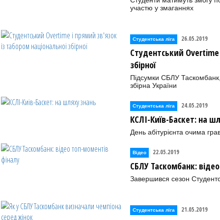
Студенти матимуть змогу п
участю у змаганнях
26.05.2019
Студентська ліга
Студентський Overtime 
збірної
Підсумки СБЛУ Таскомбанк,
збірна України
24.05.2019
Студентська ліга
КСЛІ-Київ-Баскет: на ш
День абітурієнта очима гра
22.05.2019
Відео
СБЛУ Таскомбанк: відео
Завершився сезон Студентсь
21.05.2019
Студентська ліга