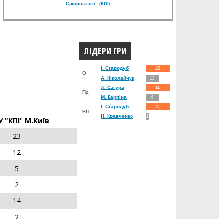
Сікорського" (КПІ)
ЛІДЕРИ ГРИ
І. Стародуб
22
О
А. Ніколайчук
12
А. Сагура
11
Пд
М. Карпіна
6
І. Стародуб
8
РП
Н. Кравченко
1
 "КПІ" М.Київ
23
12
5
2
14
2