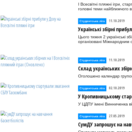
І Всесвітні пляжні ігри, ста
головні теми найближчого в
11.10.2019
Студентська ліга
Українські збірні прибул
Цього тижня 2 українські зб
організовані Міжнародним 
11.10.2019
Студентська ліга
Склад українських збірн
Оголошено календар групово
02.10.2019
Студентська ліга
У Кропивницькому стар
У ЦДПУ імені Винниченка в
27.05.2019
Студентська ліга
СумДУ запрошує на нав