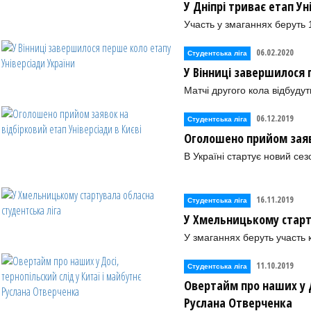
У Дніпрі триває етап Ун
Участь у змаганнях беруть
06.02.2020
Студентська ліга
У Вінниці завершилося 
Матчі другого кола відбудут
06.12.2019
Студентська ліга
Оголошено прийом заяво
В Україні стартує новий се
16.11.2019
Студентська ліга
У Хмельницькому старт
У змаганнях беруть участь
11.10.2019
Студентська ліга
Овертайм про наших у Д
Руслана Отверченка