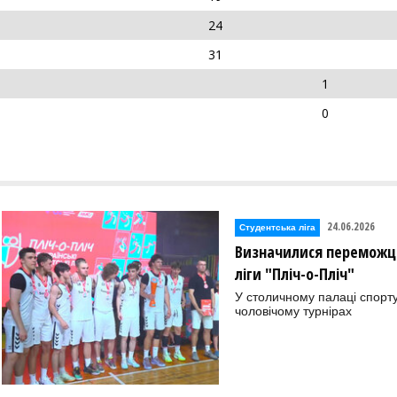
24
31
1
0
24.06.2026
Студентська ліга
Визначилися переможці 
ліги "Пліч-о-Пліч"
У столичному палаці спорту
чоловічому турнірах