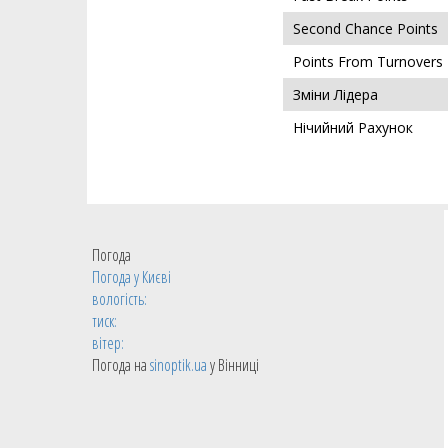
Second Chance Points
Points From Turnovers
Зміни Лідера
Нічийний Рахунок
Погода
Погода у
Києві
вологість:
тиск:
вітер:
Погода на
sinoptik.ua
у Вінниці