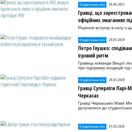
26.06.2021
Студентська ліга
Гравці, що зареєстрова
офіційних змаганнях пі
Рішення вступає в силу з ць
24.03.2020
Студентська ліга
Петро Глушко: сподіва
ігровий ритм
Гравець команди Вищої ліги
про підтримку кондицій під
20.02.2020
Студентська ліга
Гравці Суперліги Парі-
Черкасах
Гравці Черкаських Мавп Ми
долучилися до студентсько
07.02.2020
Студентська ліга