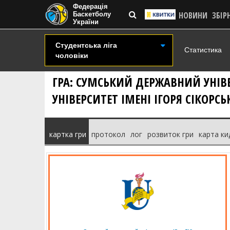
Федерація
НОВИНИ
ЗБІР
Баскетболу
України
Студентська ліга
Статистика
чоловіки
ГРА: СУМСЬКИЙ ДЕРЖАВНИЙ УНІВЕ
УНІВЕРСИТЕТ ІМЕНІ ІГОРЯ СІКОРСЬ
картка гри
протокол
лог
розвиток гри
карта ки