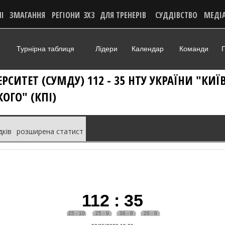
НІ
ЗМАГАННЯ
РЕГІОНИ
3X3
ДЛЯ ТРЕНЕРІВ
СУДДІВСТВО
МЕДІ
Турнірна таблиця
Лідери
Календар
Команди
Г
РСИТЕТ (СУМДУ) 112 - 35 НТУ УКРАЇНИ "КИ
КОГО" (КПІ)
дків
розширена статист
112
:
35
25 - 10
25 - 9
36 - 8
26 - 8