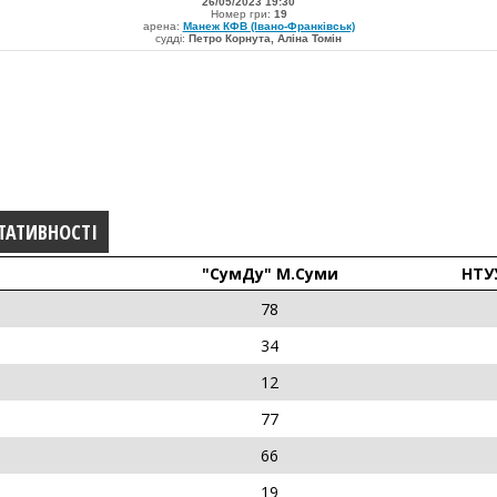
26/05/2023 19:30
Номер гри:
19
арена:
Манеж КФВ (Івано-Франківськ)
судді:
Петро Корнута, Аліна Томін
ТАТИВНОСТІ
"СумДу" М.Суми
НТУУ
78
34
12
77
66
19