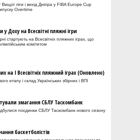
рт Вищої ліги і вихід Дніпра у FIBA Europe Cup
ипуску Overtime
и у Доху на Всесвітні пляжні ігри
ірні стартують на Всесвітніх пляжних іграх, що
олімпійським комітетом
их на І Всесвітніх пляжний іграх (Оновлено)
го етапу і склад Українських збірних і ВПІ
тували змагання СБЛУ Таскомбанк
ідбулися поєдинки СБЛУ Таскомбанк нового сезону
чання баскетболістів