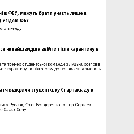
ні в ФБУ, можуть брати участь лише в
д егідою ФБУ
ого вікенду
юся якнайшвидше ввійти після карантину в
 та тренер студентської команди з Луцька розповів
 час карантину та підготовку до поновлення змагань
Матч відкрили студентську Спартакіаду в
кита Руслов, Олег Бондаренко та Ігор Сергеєв
го баскетболу