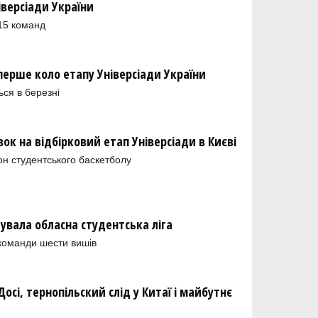
іверсіади України
 15 команд
перше коло етапу Універсіади України
ься в березні
к на відбірковий етап Універсіади в Києві
зон студентського баскетболу
увала обласна студентська ліга
 команди шести вишів
осі, тернопільский слід у Китаї і майбутнє