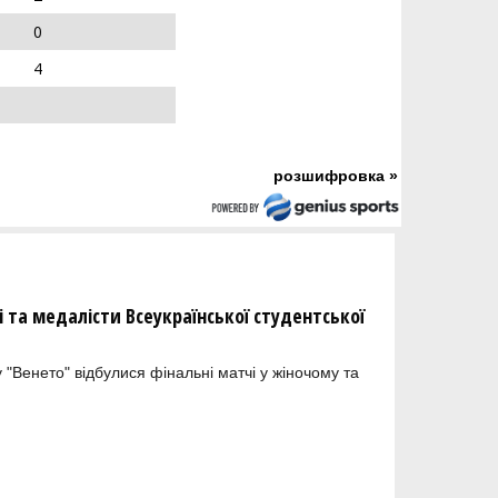
0
4
розшифровка »
та медалісти Всеукраїнської студентської
 "Венето" відбулися фінальні матчі у жіночому та