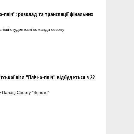
о-пліч": розклад та трансляції фінальних
ьніші студентські команди сезону
ької ліги "Пліч-о-пліч" відбудеться з 22
у Палаці Спорту "Венето"