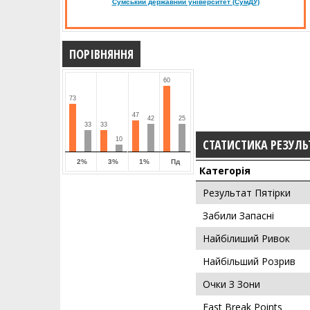
Сумський державний університет (СумДУ)
ПОРІВНЯННЯ
60
73
47
42
25
33
33
10
СТАТИСТИКА РЕЗУЛЬ
2%
3%
1%
Пд
Категорія
Результат Пятірки
Забили Запасні
Найбілиший Ривок
Найбільший Розрив
Очки З Зони
Fast Break Points