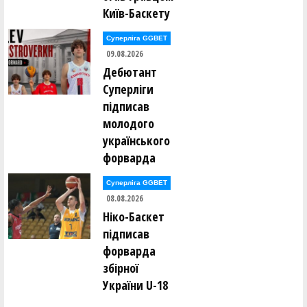
Київ-Баскету
Суперліга GGBET
09.08.2026
Дебютант
Суперліги
підписав
молодого
українського
форварда
Суперліга GGBET
08.08.2026
Ніко-Баскет
підписав
форварда
збірної
України U-18