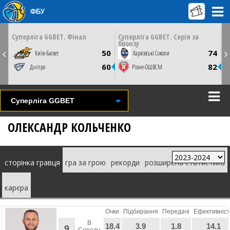
ФБУ
ЛЮ
СЕРЕДУ
ЧЕТВЕР
29 квітня
30 квітня
00
18:00
18:15
Суперліга GGBET. Фінал
Суперліга GGBET. Серія за
бронзу
Рівне, ДЮСШ-4
Київ, ПС Венето
2
50
74
Київ-Баскет
Харківські Соколи
КИЇВСТАР ТВ
Youtube
7
60
82
Дніпро
Рівне-ОШВСМ
СТАТИСТИКА
НОВИНА
ФОТО
ВІДЕО
СТАТИСТИКА
НОВИНА
ФОТО
ВІДЕО
Суперліга GGBET
ОЛЕКСАНДР КОЛЬЧЕНКО
сторінка гравця
гра за грою
рекорди
розширена статистика
карєра
Очки
Підбирання
Передачі
Ефективніст
В
18.4
3.9
1.8
14.1
9