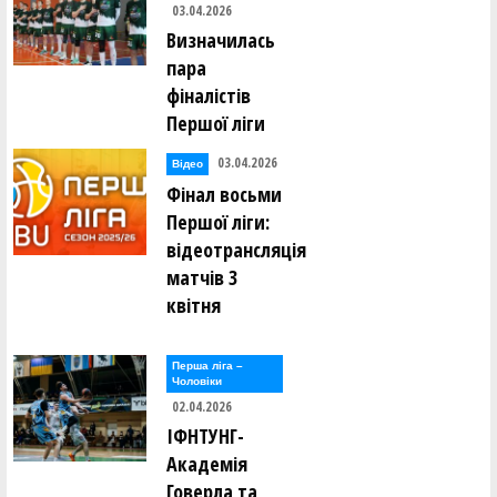
03.04.2026
Визначилась
пара
фіналістів
Першої ліги
03.04.2026
Відео
Фінал восьми
Першої ліги:
відеотрансляція
матчів 3
квітня
Перша лiга –
Чоловiки
02.04.2026
ІФНТУНГ-
Академія
Говерла та