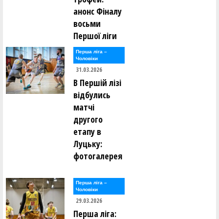
анонс Фіналу
восьми
Першої ліги
Перша лiга –
Чоловiки
31.03.2026
В Першій лізі
відбулись
матчі
другого
етапу в
Луцьку:
фотогалерея
Перша лiга –
Чоловiки
29.03.2026
Перша ліга: