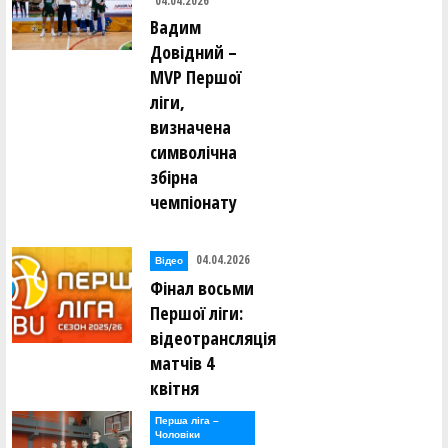
04.04.2026
Вадим
Довідний –
MVP Першої
ліги,
визначена
символічна
збірна
чемпіонату
04.04.2026
Відео
Фінал восьми
Першої ліги:
відеотрансляція
матчів 4
квітня
Перша лiга –
Чоловiки