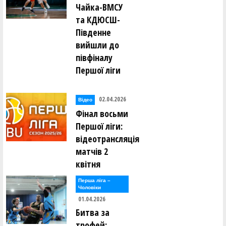
Чайка-ВМСУ
та КДЮСШ-
Південне
вийшли до
півфіналу
Першої ліги
02.04.2026
Відео
Фінал восьми
Першої ліги:
відеотрансляція
матчів 2
квітня
Перша лiга –
Чоловiки
01.04.2026
Битва за
трофей: