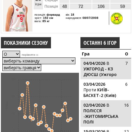
Середн
ігри
48
72
106
59
Позиція
позиція:
форвард
вік:
18
зріст:
192 см
народився:
08/07/2008
вага:
85 кг
ПОКАЗНИКИ СЕЗОНУ
ОСТАННІ 6 ІГОР
Гра
О
порівняти з:
04/04/2026
В
7
УЖГОРОД - КЗ
ДЮСШ (Ужгоро
30
03/04/2026
6
Проти
КИЇВ-
БАСКЕТ-2 (Київ)
20
Очки
02/04/2026
В
16
ПОЛІССЯ
10
-ЖИТОМИРСЬКА
ПОЛІ
0
15/03/2026
В
12