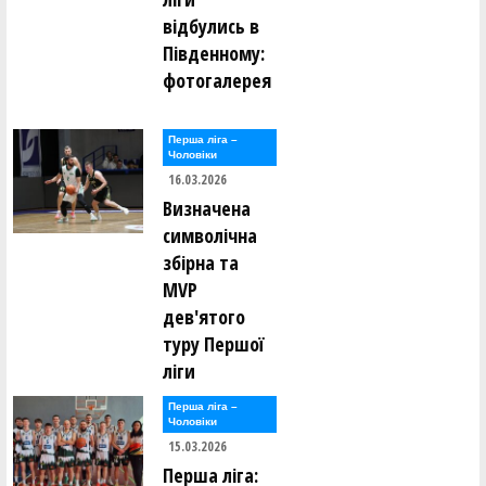
відбулись в
Південному:
фотогалерея
Перша лiга –
Чоловiки
16.03.2026
Визначена
символічна
збірна та
MVP
дев'ятого
туру Першої
ліги
Перша лiга –
Чоловiки
15.03.2026
Перша ліга: