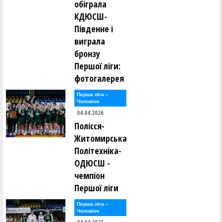
обіграла
КДЮСШ-
Південне і
виграла
бронзу
Першої ліги:
фотогалерея
Перша лiга –
Чоловiки
04.04.2026
Полісся-
Житомирська
Політехніка-
ОДЮСШ -
чемпіон
Першої ліги
Перша лiга –
Чоловiки