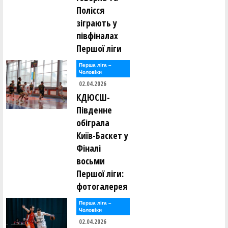
Полісся
зіграють у
півфіналах
Першої ліги
Перша лiга –
Чоловiки
02.04.2026
КДЮСШ-
Південне
обіграла
Київ-Баскет у
Фіналі
восьми
Першої ліги:
фотогалерея
Перша лiга –
Чоловiки
02.04.2026