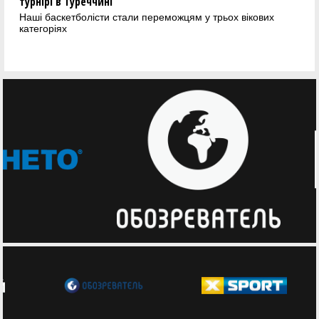
турнірі в Туреччині
Наші баскетболісти стали переможцям у трьох вікових
категоріях