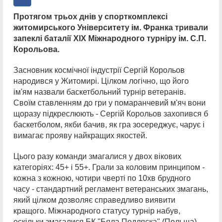
Протягом трьох днів у спорткомплексі
житомирського Університету ім. Франка тривали
запеклі баталії ХІХ Міжнародного турніру ім. С.П.
Корольова.
Засновник космічної індустрії Сергій Корольов
народився у Житомирі. Цілком логічно, що його
ім'ям назвали баскетбольний турнір ветеранів.
Своїм ставленням до гри у помаранчевий м'яч вони
щоразу підкреслюють - Сергій Корольов захопився б
баскетболом, якби бачив, як гра зосереджує, чарує і
вимагає прояву найкращих якостей.
Цього разу команди змагалися у двох вікових
категоріях: 45+ і 55+. Грали за коловим принципом -
кожна з кожною, чотири чверті по 10хв брудного
часу - стандартний регламент ветеранських змагань,
який цілком дозволяє справедливо виявити
кращого. Міжнародного статусу турнір набув,
оскільки змагалися БК "Бяла Подляска" (Польща)