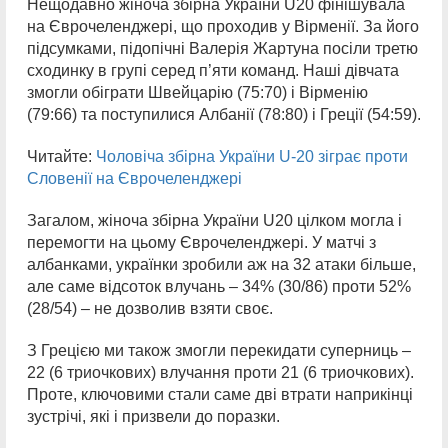
Нещодавно жіноча збірна України U20 фінішувала
на Єврочеленджері, що проходив у Вірменії. За його
підсумками, підопічні Валерія Жартуна посіли третю
сходинку в групі серед п’яти команд. Наші дівчата
змогли обіграти Швейцарію (75:70) і Вірменію
(79:66) та поступилися Албанії (78:80) і Греції (54:59).
Читайте:
Чоловіча збірна України U-20 зіграє проти
Словенії на Єврочеленджері
Загалом, жіноча збірна України U20 цілком могла і
перемогти на цьому Єврочеленджері. У матчі з
албанками, українки зробили аж на 32 атаки більше,
але саме відсоток влучань – 34% (30/86) проти 52%
(28/54) – не дозволив взяти своє.
З Грецією ми також змогли перекидати суперниць –
22 (6 триочкових) влучання проти 21 (6 триочкових).
Проте, ключовими стали саме дві втрати наприкінці
зустрічі, які і призвели до поразки.