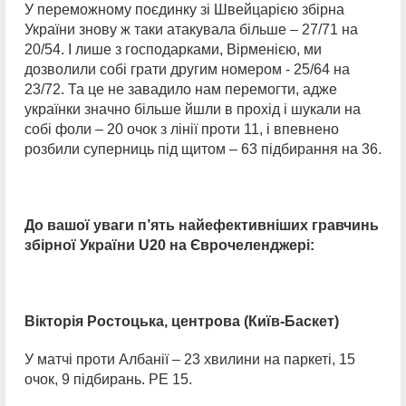
У переможному поєдинку зі Швейцарією збірна
України знову ж таки атакувала більше – 27/71 на
20/54. І лише з господарками, Вірменією, ми
дозволили собі грати другим номером - 25/64 на
23/72. Та це не завадило нам перемогти, адже
українки значно більше йшли в прохід і шукали на
собі фоли – 20 очок з лінії проти 11, і впевнено
розбили суперниць під щитом – 63 підбирання на 36.
До вашої уваги п’ять найефективніших гравчинь
збірної України U20 на Єврочеленджері:
Вікторія Ростоцька, центрова (Київ-Баскет)
У матчі проти Албанії – 23 хвилини на паркеті, 15
очок, 9 підбирань. РЕ 15.