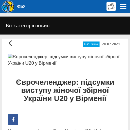
ФБУ
Всі категорії новин
20.07.2021
U-20 жінки
Єврочеленджер: підсумки
виступу жіночої збірної
України U20 у Вірменії