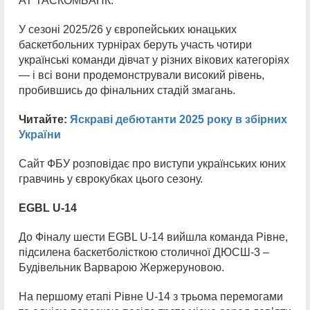
АТ ТАСКОМБАНК.
У сезоні 2025/26 у європейських юнацьких
баскетбольних турнірах беруть участь чотири
українські команди дівчат у різних вікових категоріях
— і всі вони продемонстрували високий рівень,
пробившись до фінальних стадій змагань.
Читайте:
Яскраві дебютанти 2025 року в збірних
України
Сайт ФБУ розповідає про виступи українських юних
гравчинь у єврокубках цього сезону.
EGBL U-14
До Фіналу шести EGBL U-14 вийшла команда Рівне,
підсилена баскетболісткою столичної ДЮСШ-3 –
Будівельник Варварою Жержеруновою.
На першому етапі Рівне U-14 з трьома перемогами