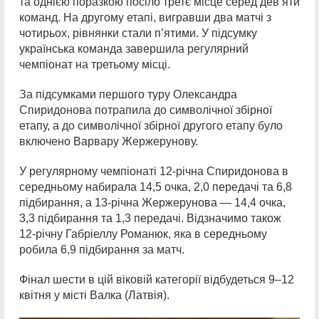
та однією поразкою посіло третє місце серед дев’яти
команд. На другому етапі, вигравши два матчі з
чотирьох, рівнянки стали п’ятими. У підсумку
українська команда завершила регулярний
чемпіонат на третьому місці.
За підсумками першого туру Олександра
Спиридонова потрапила до символічної збірної
етапу, а до символічної збірної другого етапу було
включено Варвару Жержерунову.
У регулярному чемпіонаті 12-річна Спиридонова в
середньому набирала 14,5 очка, 2,0 передачі та 6,8
підбирання, а 13-річна Жержерунова — 14,4 очка,
3,3 підбирання та 1,3 передачі. Відзначимо також
12-річну Габріеллу Романюк, яка в середньому
робила 6,9 підбирання за матч.
Фінал шести в цій віковій категорії відбудеться 9–12
квітня у місті Валка (Латвія).