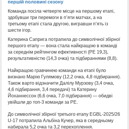
першій половині сезону
Команда посіла четверте місце на першому етапі,
здобувши три перемоги в п’яти матчах, а на
третьому етапі стала другою, вигравши п’ять із
шести ігор.
Катерина Саприга потрапила до символічної збірної
першого етапу — вона стала найкращою в команді
за середнім рейтингом ефективності (РЕ 19,3),
результативністю (14,3 очка) та підбираннями (8,8).
Найкращою гравчинею команди на етапі було
визнано Марію Гулямову (12,2 очка, 4,8 підбирання).
Також варто відзначити Далілу Мурзову (3,4 очка,
4,6 підбирання, 3,4 передачі) та Катерину
Йоханнессон (6,6 очка, 7,0 підбирання) — обидві
увійшли до топ-3 команди за РЕ.
До символічної збірної третього етапу EGBL-2025/26
U-17 потрапила Альбіна Кучер, яка в середньому
набирала 5,2 очка та 3,2 перехоплення.