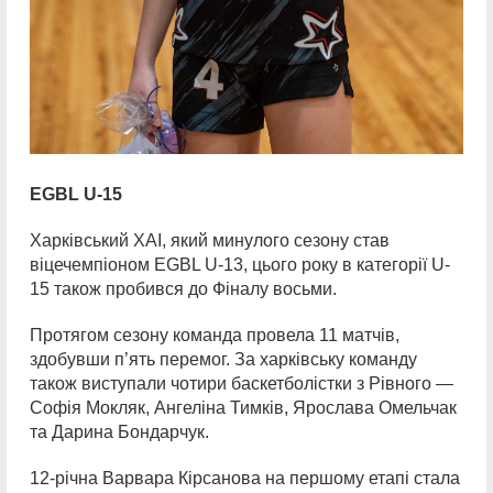
EGBL U-15
Харківський ХАІ, який минулого сезону став
віцечемпіоном EGBL U-13, цього року в категорії U-
15 також пробився до Фіналу восьми.
Протягом сезону команда провела 11 матчів,
здобувши п’ять перемог. За харківську команду
також виступали чотири баскетболістки з Рівного —
Софія Мокляк, Ангеліна Тимків, Ярослава Омельчак
та Дарина Бондарчук.
12-річна Варвара Кірсанова на першому етапі стала