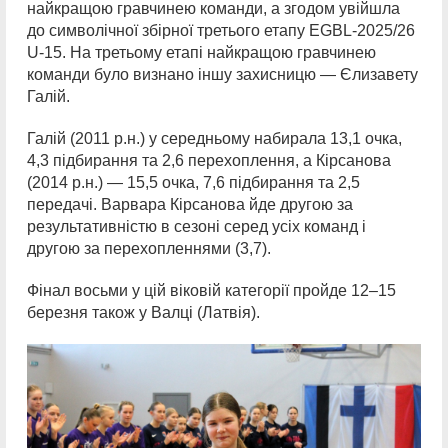
найкращою гравчинею команди, а згодом увійшла
до символічної збірної третього етапу EGBL-2025/26
U-15. На третьому етапі найкращою гравчинею
команди було визнано іншу захисницю — Єлизавету
Галій.
Галій (2011 р.н.) у середньому набирала 13,1 очка,
4,3 підбирання та 2,6 перехоплення, а Кірсанова
(2014 р.н.) — 15,5 очка, 7,6 підбирання та 2,5
передачі. Варвара Кірсанова йде другою за
результативністю в сезоні серед усіх команд і
другою за перехопленнями (3,7).
Фінал восьми у цій віковій категорії пройде 12–15
березня також у Валці (Латвія).