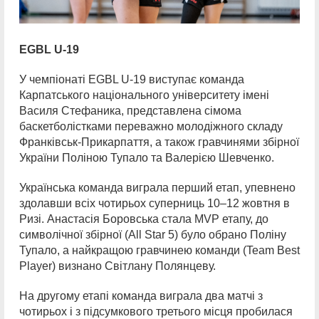
EGBL U-19
У чемпіонаті EGBL U-19 виступає команда
Карпатського національного університету імені
Василя Стефаника, представлена сімома
баскетболістками переважно молодіжного складу
Франківськ-Прикарпаття, а також гравчинями збірної
України Поліною Тупало та Валерією Шевченко.
Українська команда виграла перший етап, упевнено
здолавши всіх чотирьох суперниць 10–12 жовтня в
Ризі. Анастасія Боровська стала MVP етапу, до
символічної збірної (All Star 5) було обрано Поліну
Тупало, а найкращою гравчинею команди (Team Best
Player) визнано Світлану Полянцеву.
На другому етапі команда виграла два матчі з
чотирьох і з підсумкового третього місця пробилася