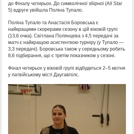
до Фіналу чотирьох. До символічної збірної (All Star
5) вдруге увійшла Поліна Тупало.
Поліна Тупало та Анастасія Боровська є
найкращими скорерами сезону в цій віковій групі
(13,6 очка). Світлана Полянцева з 4,5 передачі за
матч є найкращою асистенткою турніру (у Тупало —
3,3 передачі). Боровська також у середньому робить
8,6 підбирання, що є третім показником у сезоні.
Фінал чотирьох у віковій групі відбудеться 2–5 квітня
у латвійському місті Даугавпілс.