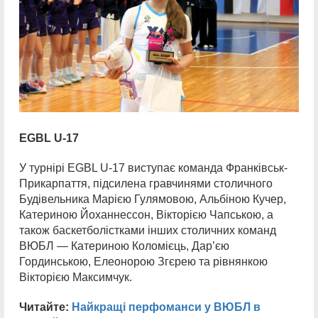
EGBL U-17
У турнірі EGBL U-17 виступає команда Франківськ-
Прикарпаття, підсилена гравчинями столичного
Будівельника Марією Гулямовою, Альбіною Кучер,
Катериною Йоханнессон, Вікторією Чапською, а
також баскетболістками інших столичних команд
ВЮБЛ — Катериною Коломієць, Дар’єю
Гординською, Елеонорою Згєрею та рівнянкою
Вікторією Максимчук.
Читайте:
Найкращі перфоманси у ВЮБЛ в