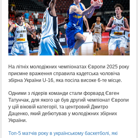
На літніх молодіжних чемпіонатах Європи 2025 року
приємне враження справила кадетська чоловіча
збірна України U-16, яка посіла високе 6-те місце.
Одними з лідерів команди стали форвард Євген
Татунчак, для якого це був другий чемпіонат Європи
у цій віковій категорії, та центровий Дмитро
Даценко, який дебютував у молодіжних збірних
України.
Топ-5 матчів року в українському баскетболі, які