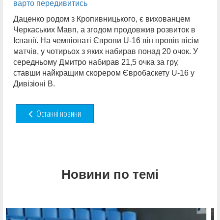
варто передивитись
Даценко родом з Кропивницького, є вихованцем
Черкаських Мавп, а згодом продовжив розвиток в
Іспанії. На чемпіонаті Європи U-16 він провів вісім
матчів, у чотирьох з яких набирав понад 20 очок. У
середньому Дмитро набирав 21,5 очка за гру,
ставши найкращим скорером Євробаскету U-16 у
Дивізіоні B.
Останні новини
Новини по темі