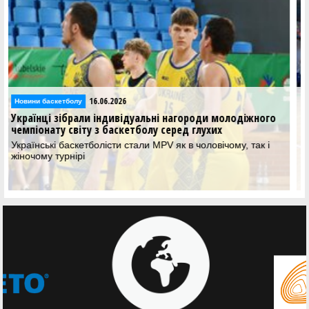
14.06.2026
Новини баскетболу
Збірні України U-21 зробили золотий дубль на
молодіжному чемпіонаті світу з баскетболу серед
глухих
Чоловіча та жіночі збірні України блискуче виступили на
світовій першості