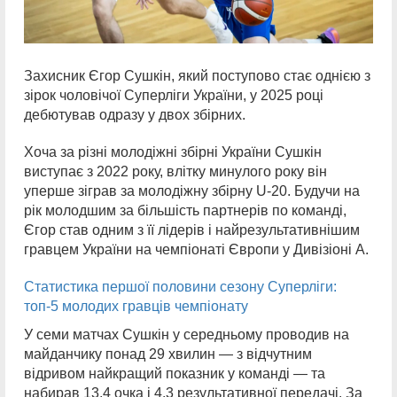
Захисник Єгор Сушкін, який поступово стає однією з
зірок чоловічої Суперліги України, у 2025 році
дебютував одразу у двох збірних.
Хоча за різні молодіжні збірні України Сушкін
виступає з 2022 року, влітку минулого року він
уперше зіграв за молодіжну збірну U-20. Будучи на
рік молодшим за більшість партнерів по команді,
Єгор став одним з її лідерів і найрезультативнішим
гравцем України на чемпіонаті Європи у Дивізіоні А.
Статистика першої половини сезону Суперліги:
топ-5 молодих гравців чемпіонату
У семи матчах Сушкін у середньому проводив на
майданчику понад 29 хвилин — з відчутним
відривом найкращий показник у команді — та
набирав 13,4 очка і 4,3 результативної передачі. За