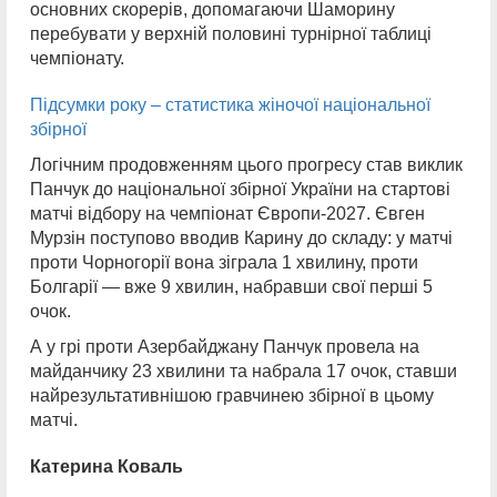
основних скорерів, допомагаючи Шаморину
перебувати у верхній половині турнірної таблиці
чемпіонату.
Підсумки року – статистика жіночої національної
збірної
Логічним продовженням цього прогресу став виклик
Панчук до національної збірної України на стартові
матчі відбору на чемпіонат Європи-2027. Євген
Мурзін поступово вводив Карину до складу: у матчі
проти Чорногорії вона зіграла 1 хвилину, проти
Болгарії — вже 9 хвилин, набравши свої перші 5
очок.
А у грі проти Азербайджану Панчук провела на
майданчику 23 хвилини та набрала 17 очок, ставши
найрезультативнішою гравчинею збірної в цьому
матчі.
Катерина Коваль