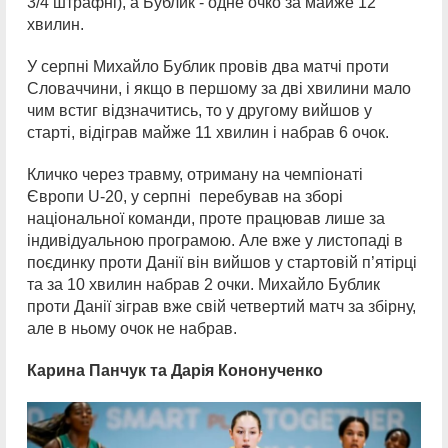
3/4 штрафні), а Бублик - одне очко за майже 12
хвилин.
У серпні Михайло Бублик провів два матчі проти
Словаччини, і якщо в першому за дві хвилини мало
чим встиг відзначитись, то у другому вийшов у
старті, відіграв майже 11 хвилин і набрав 6 очок.
Кличко через травму, отриману на чемпіонаті
Європи U-20, у серпні перебував на зборі
національної команди, проте працював лише за
індивідуальною програмою. Але вже у листопаді в
поєдинку проти Данії він вийшов у стартовій п’ятірці
та за 10 хвилин набрав 2 очки. Михайло Бублик
проти Данії зіграв вже свій четвертий матч за збірну,
але в ньому очок не набрав.
Карина Панчук та Дарія Кононученко