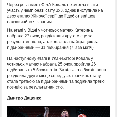
Через регламент ФІБА Коваль не змогла взяти
участь у чемпіонаті світу 3х3, однак виступила на
двох етапах Жіночої серії, де її дебют вийшов
надзвичайно яскравим.
На етапі у Відні у чотирьох матчах Катерина
набрала 27 очок, розділивши друге місце за
результативністю, а також стала найкращою за
підбираннями — 31 підбирання (7,8 за матч).
На наступному етапі в Улан-Баторі Коваль у
чотирьох матчах набрала 25 очок, зробила 26
підбирань та 5 блок-шотів. За кількістю блоків вона
розділила друге місце серед усіх гравчинь етапу,
стала третьою за підбираннями та поділила третю
позицію за результативністю.
Дмитро Даценко