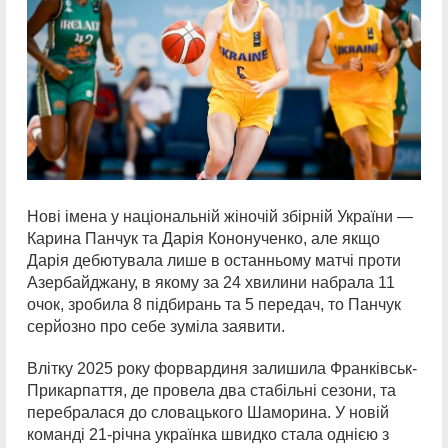
Нові імена у національній жіночій збірній України —
Карина Панчук та Дарія Кононученко, але якщо
Дарія дебютувала лише в останньому матчі проти
Азербайджану, в якому за 24 хвилини набрала 11
очок, зробила 8 підбирань та 5 передач, то Панчук
серйозно про себе зуміла заявити.
Влітку 2025 року форвардиня залишила Франківськ-
Прикарпаття, де провела два стабільні сезони, та
перебралася до словацького Шаморина. У новій
команді 21-річна українка швидко стала однією з