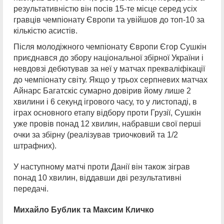
результативністю він посів 15-те місце серед усіх
гравців чемпіонату Європи та увійшов до топ-10 за
кількістю асистів.
Після молодіжного чемпіонату Європи Єгор Сушкін
приєднався до збору національної збірної України і
невдовзі дебютував за неї у матчах прекваліфікації
до чемпіонату світу. Якщо у трьох серпневих матчах
Айнарс Багатскіс сумарно довірив йому лише 2
хвилини і 6 секунд ігрового часу, то у листопаді, в
іграх основного етапу відбору проти Грузії, Сушкін
уже провів понад 12 хвилин, набравши свої перші
очки за збірну (реалізував триочковий та 1/2
штрафних).
У наступному матчі проти Данії він також зіграв
понад 10 хвилин, віддавши дві результативні
передачі.
Михайло Бублик та Максим Кличко