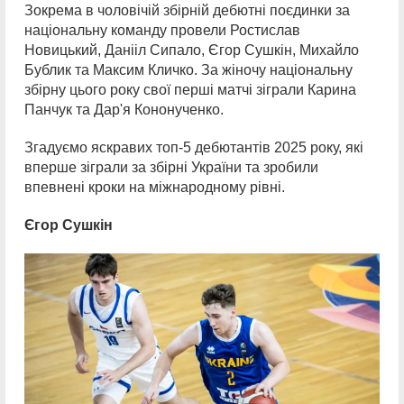
Зокрема в чоловічій збірній дебютні поєдинки за
національну команду провели Ростислав
Новицький, Данііл Сипало, Єгор Сушкін, Михайло
Бублик та Максим Кличко. За жіночу національну
збірну цього року свої перші матчі зіграли Карина
Панчук та Дар'я Кононученко.
Згадуємо яскравих топ-5 дебютантів 2025 року, які
вперше зіграли за збірні України та зробили
впевнені кроки на міжнародному рівні.
Єгор Сушкін