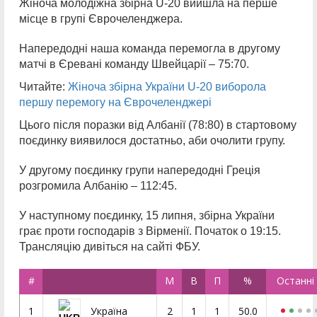
Жіноча молодіжна збірна U-20 вийшла на перше
місце в групі Єврочеленджера.
Напередодні наша команда перемогла в другому
матчі в Єревані команду Швейцарії – 75:70.
Читайте:
Жіноча збірна України U-20 виборола
першу перемогу на Єврочеленджері
Цього після поразки від Албанії (78:80) в стартовому
поєдинку виявилося достатньо, аби очолити групу.
У другому поєдинку групи напередодні Греція
розгромила Албанію – 112:45.
У наступному поєдинку, 15 липня, збірна України
грає проти господарів з Вірменії. Початок о 19:15.
Трансляцію дивіться на сайті ФБУ.
#
М
В
П
%
Останні
1
2
1
1
50.0
Україна