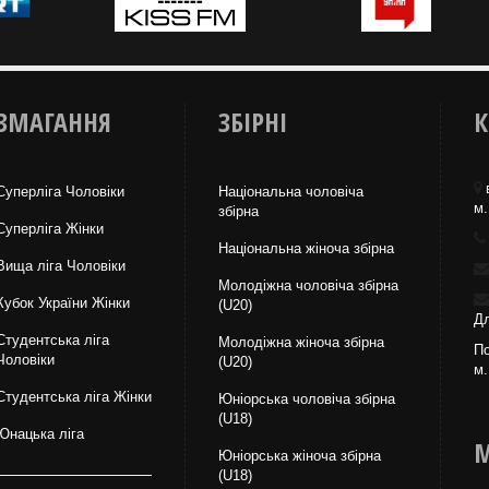
ЗМАГАННЯ
ЗБІРНІ
К
Суперліга Чоловіки
Національна чоловіча
м.
збірна
Суперліга Жінки
Національна жiноча збірна
Вища лiга Чоловіки
Молодіжна чоловіча збірна
Кубок України Жінки
(U20)
Дл
Студентська ліга
Молодіжна жіноча збірна
По
Чоловiки
(U20)
м.
Студентська ліга Жінки
Юніорська чоловіча збірна
(U18)
Юнацька ліга
М
Юніорська жіноча збірна
(U18)