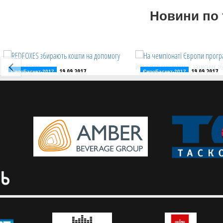
Новини по 
19.09.2017
19.09.2017
ЄвроБаскет-2017
ЄвроБаскет-2017
REDFOXES збирають кошти на
На чемпіонаті Європи 
допомогу хворим дітям
майбутнім його перем
захисник збірної Україн
Українська танцювальна група
започаткувала на чемпіонаті
Руслан Отверченко поді
Європи благодійний проект
враженнями від чемпіон
та очікуваннями від ново
баскетбольного сезону