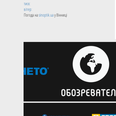
тиск:
вітер:
Погода на
sinoptik.ua
у Вінниці
31.10.2017
ЄвроБаскет-2017
Євген Мурзін: Швеція суперник
незручний
Головний тренер чоловічої збірної
України Євген Мурзін дав велике
інтерв'ю агенції Укрінформ