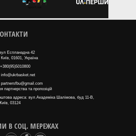
ОНТАКТИ
вул Еспланадна 42
 Київ, 01601, Україна
+380(95)5010800
info@ukrbasket.net
partnersfbu@gmail.com
я партнерства та пропозіцій
штова адреса: вул.Академіка Шалімова, буд 11-В,
Київ, 03124
И В СОЦ. МЕРЕЖАХ