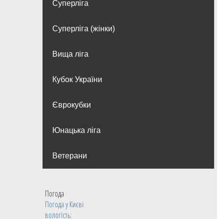
Суперліга
Суперліга (жінки)
Вища лiга
Кубок України
Єврокубки
Юнацька ліга
Ветерани
Погода
Погода у
Києві
вологість: