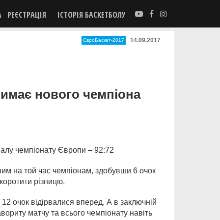
А
РЕЄСТРАЦІЯ
ІСТОРІЯ БАСКЕТБОЛУ
14.09.2017
ЄвроБаскет-2017
римає нового чемпіона
іналу чемпіонату Європи – 92:72
ним на той час чемпіонам, здобувши 6 очок
коротити різницю.
 12 очок відірвалися вперед. А в заключній
вориту матчу та всього чемпіонату навіть