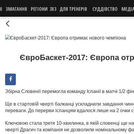
НІ
ЗМАГАННЯ
РЕГІОНИ
3X3
ДЛЯ ТРЕНЕРІВ
СУДДІВСТВО
МЕДІ
ЄвроБаскет-2017: Європа от
Збірна Словенії перемогла команду Іспанії в матчі 1/2 ф
Ще в стартовій чверті балканці ускладнили завдання чин
переваги. До перерви іспанцям вдалося лише на 2 очки с
Ключовою стала третя 10-хвилинка, в якій словенці ще на
чверті Драгич та компанія не дозволили номінальному фа