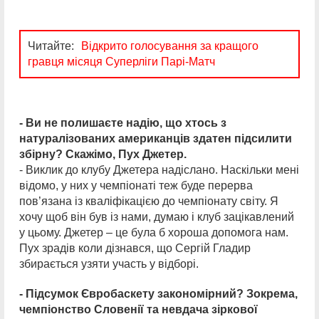
Читайте:
Відкрито голосування за кращого
гравця місяця Суперліги Парі-Матч
- Ви не полишаєте надію, що хтось з
натуралізованих американців здатен підсилити
збірну? Скажімо, Пух Джетер.
- Виклик до клубу Джетера надіслано. Наскільки мені
відомо, у них у чемпіонаті теж буде перерва
пов’язана із кваліфікацією до чемпіонату світу. Я
хочу щоб він був із нами, думаю і клуб зацікавлений
у цьому. Джетер – це була б хороша допомога нам.
Пух зрадів коли дізнався, що Сергій Гладир
збирається узяти участь у відборі.
- Підсумок Євробаскету закономірний? Зокрема,
чемпіонство Словенії та невдача зіркової