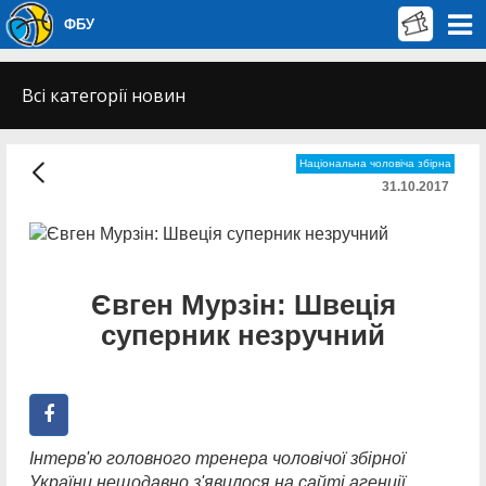
ФБУ
Всі категорії новин
Національна чоловіча збірна
31.10.2017
Євген Мурзін: Швеція
суперник незручний
Інтерв'ю головного тренера чоловічої збірної
України нещодавно з'явилося на сайті агенції