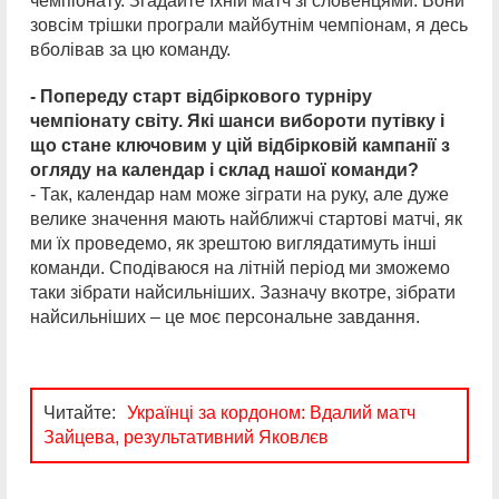
чемпіонату. Згадайте їхній матч зі словенцями. Вони
зовсім трішки програли майбутнім чемпіонам, я десь
вболівав за цю команду.
- Попереду старт відбіркового турніру
чемпіонату світу. Які шанси вибороти путівку і
що стане ключовим у цій відбірковій кампанії з
огляду на календар і склад нашої команди?
- Так, календар нам може зіграти на руку, але дуже
велике значення мають найближчі стартові матчі, як
ми їх проведемо, як зрештою виглядатимуть інші
команди. Сподіваюся на літній період ми зможемо
таки зібрати найсильніших. Зазначу вкотре, зібрати
найсильніших – це моє персональне завдання.
Читайте:
Українці за кордоном: Вдалий матч
Зайцева, результативний Яковлєв