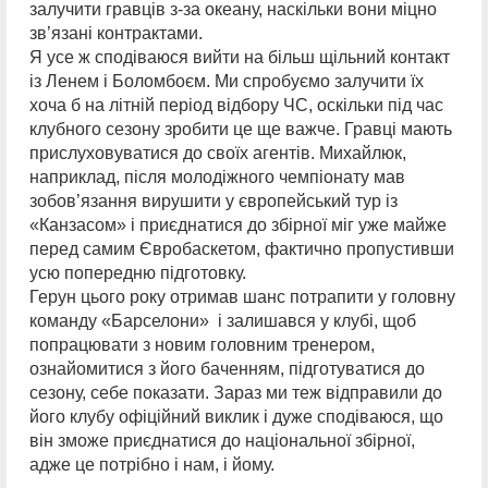
залучити гравців з-за океану, наскільки вони міцно
зв’язані контрактами.
Я усе ж сподіваюся вийти на більш щільний контакт
із Ленем і Боломбоєм. Ми спробуємо залучити їх
хоча б на літній період відбору ЧС, оскільки під час
клубного сезону зробити це ще важче. Гравці мають
прислуховуватися до своїх агентів. Михайлюк,
наприклад, після молодіжного чемпіонату мав
зобов’язання вирушити у європейський тур із
«Канзасом» і приєднатися до збірної міг уже майже
перед самим Євробаскетом, фактично пропустивши
усю попередню підготовку.
Герун цього року отримав шанс потрапити у головну
команду «Барселони» і залишався у клубі, щоб
попрацювати з новим головним тренером,
ознайомитися з його баченням, підготуватися до
сезону, себе показати. Зараз ми теж відправили до
його клубу офіційний виклик і дуже сподіваюся, що
він зможе приєднатися до національної збірної,
адже це потрібно і нам, і йому.