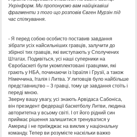
Укрінформ. Ми пропонуємо вам найцікавіші
фрагменти з того що розповів Євген Мурзін під
час спілкування.
- Я перед собою особисто поставив завдання
зібрати усіх найсильніших гравців, залучити до
збірної тих гравців, які виступають у Сполучених
Штатах. Подивіться, усі наші суперники на
Євробаскеті були укомплектовані гравцями, які
грають у НБА, починаючи із Ізраїля і Грузії, а також
Німеччина, Італія і Литва. У литовців було найбільше
представництво – 3 гравці, тому це завдання стоїть і
переді мною.
Зверну вашу увагу, усі знають Арвідаса Сабоніса,
він президент федерації баскетболу Литви, людина
авторитетна у всьому світі. І от його рідний син
приймає рішення залишитися тренуватися у
Америці і не приїжджає на виклик у національну
команду. Тепер ви розумієте наскільки важко