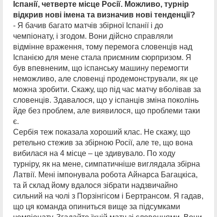
Іспанії, четверте місце Росії. Можливо, турнір
відкрив нові імена та визначив нові тенденції?
- Я бачив багато матчів збірної Іспанії і до
чемпіонату, і згодом. Вони дійсно справляли
відмінне враження, тому перемога словенців над
Іспанією для мене стала приємним сюрпризом. Я
був впевненим, що іспанську машину перемогти
неможливо, але словенці продемонстрували, як це
можна зробити. Скажу, що під час матчу вболівав за
словенців. Здавалося, що у іспанців зміна поколінь
йде без проблем, але виявилося, що проблеми таки
є.
Сербія теж показала хороший клас. Не скажу, що
ретельно стежив за збірною Росії, але те, що вона
вибилася на 4 місце – це здивувало. По ходу
турніру, як на мене, симпатичніше виглядала збірна
Латвії. Мені імпонувала робота Айнарса Багацкіса,
та й склад йому вдалося зібрати надзвичайно
сильний на чолі з Порзінгісом і Бертрансом. Я гадав,
що ця команда опиниться вище за підсумками