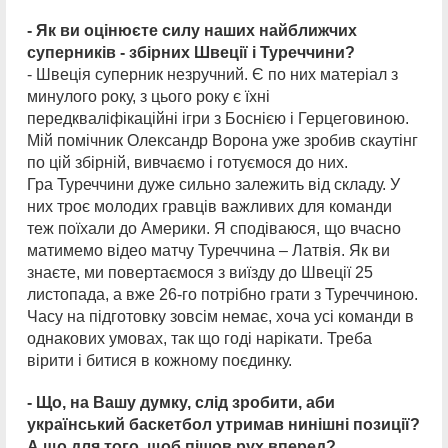
- Як ви оцінюєте силу наших найближчих
суперників - збірних Швеції і Туреччини?
- Швеція суперник незручний. Є по них матеріал з
минулого року, з цього року є їхні
передкваліфікаційні ігри з Боснією і Герцеговиною.
Мій помічник Олександр Ворона уже зробив скаутінг
по цій збірній, вивчаємо і готуємося до них.
Гра Туреччини дуже сильно залежить від складу. У
них троє молодих гравців важливих для команди
теж поїхали до Америки. Я сподіваюся, що вчасно
матимемо відео матчу Туреччина – Латвія. Як ви
знаєте, ми повертаємося з виїзду до Швеції 25
листопада, а вже 26-го потрібно грати з Туреччиною.
Часу на підготовку зовсім немає, хоча усі команди в
однакових умовах, так що годі нарікати. Треба
вірити і битися в кожному поєдинку.
- Що, на Вашу думку, слід зробити, аби
український баскетбол утримав нинішні позиції?
А що для того, щоб пішов рух вперед?