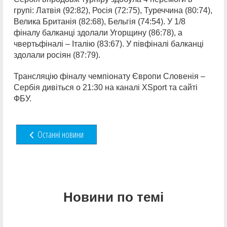
групі: Латвія (92:82), Росія (72:75), Туреччина (80:74),
Велика Британія (82:68), Бельгія (74:54). У 1/8
фіналу балканці здолали Угорщину (86:78), а
чвертьфіналі – Італію (83:67). У півфіналі балканці
здолали росіян (87:79).
Трансляцію фіналу чемпіонату Європи Словенія –
Сербія дивіться о 21:30 на каналі XSport та сайті
ФБУ.
Останні новини
Новини по темі