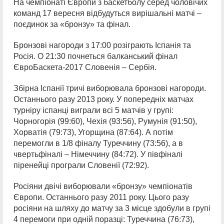
На чемпіонаті Європи з баскетболу серед чоловічих
команд 17 вересня відбудуться вирішальні матчі –
поєдинок за «бронзу» та фінал.
Бронзові нагороди з 17:00 розіграють Іспанія та
Росія. О 21:30 почнеться балканський фінал
ЄвроБаскета-2017 Словенія – Сербія.
Збірна Іспанії тричі виборювала бронзові нагороди.
Останнього разу 2013 року. У попередніх матчах
турніру іспанці виграли всі 5 матчів у групі:
Чорногорія (99:60), Чехія (93:56), Румунія (91:50),
Хорватія (79:73), Угорщина (87:64). А потім
перемогли в 1/8 фіналу Туреччину (73:56), а в
чвертьфіналі – Німеччину (84:72). У півфіналі
піренейці програли Словенії (72:92).
Росіяни двічі виборювали «бронзу» чемпіонатів
Європи. Останнього разу 2011 року. Цього разу
росіяни на шляху до матчу за 3 місце здобули в групі
4 перемоги при одній поразці: Туреччина (76:73),