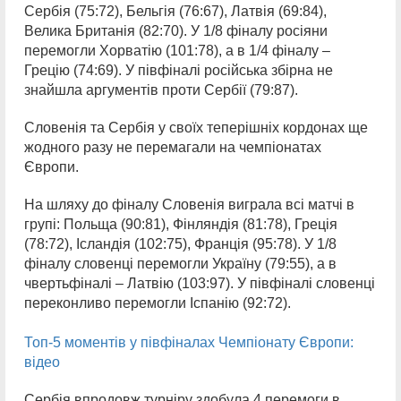
Сербія (75:72), Бельгія (76:67), Латвія (69:84),
Велика Британія (82:70). У 1/8 фіналу росіяни
перемогли Хорватію (101:78), а в 1/4 фіналу –
Грецію (74:69). У півфіналі російська збірна не
знайшла аргументів проти Сербії (79:87).
Словенія та Сербія у своїх теперішніх кордонах ще
жодного разу не перемагали на чемпіонатах
Європи.
На шляху до фіналу Словенія виграла всі матчі в
групі: Польща (90:81), Фінляндія (81:78), Греція
(78:72), Ісландія (102:75), Франція (95:78). У 1/8
фіналу словенці перемогли Україну (79:55), а в
чвертьфіналі – Латвію (103:97). У півфіналі словенці
переконливо перемогли Іспанію (92:72).
Топ-5 моментів у півфіналах Чемпіонату Європи:
відео
Сербія впродовж турніру здобула 4 перемоги в