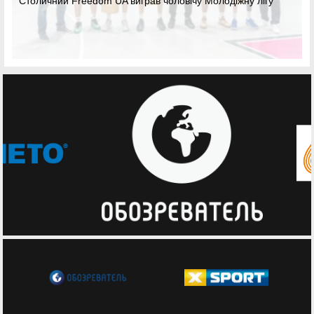
Столичний Freedom UA виграв чоловічу Молодіжну лігу