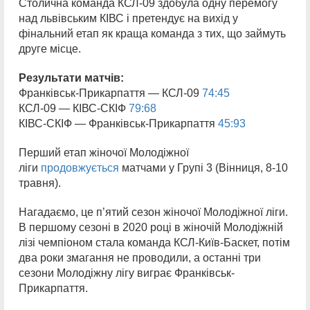
Столична команда КСЛ-09 здобула одну перемогу
над львівським КІВС і претендує на вихід у
фінальний етап як краща команда з тих, що займуть
друге місце.
Результати матчів:
Франківськ-Прикарпаття — КСЛ-09
74:45
КСЛ-09 — КІВС-СКІФ
79:68
КІВС-СКІФ — Франківськ-Прикарпаття
45:93
Перший етап жіночої Молодіжної
ліги
продовжується
матчами у Групі 3 (Вінниця, 8-10
травня).
Нагадаємо, це п’ятий сезон жіночої Молодіжної ліги.
В першому сезоні в 2020 році в жіночій Молодіжній
лізі чемпіоном стала команда КСЛ-Київ-Баскет, потім
два роки змагання не проводили, а останні три
сезони Молодіжну лігу виграє Франківськ-
Прикарпаття.