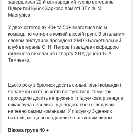
завершився 22-й міжнародний турнір ветеранів
Відкритий Кубок Харкова пам'яті ЗТУ Ф. М.
Маргуліса.
У двох категоріях 40+ та 50+ змагалися вісім
команд, по чотири в кожній віковій групі. З вітальним
словом виступили президент ХМГО Баскетбольний
клуб ветеранів Є. Н. Петров і завідувач кафедрою
фізичного виховання і спорту ХНУ, доцент В. А.
Темченко.
Цього року зібралися досить сильні, рівні команди і
як завжди ніхто не хотів поступатися, тому ігри
проходили досить напружено і підсумкова різниця в
очках була невелика, що подобалося і глядачам і
напевно самим командам. У підсумку 3-денних
баталій, місця розподілилися наступним чином:
Вікова група 40 +