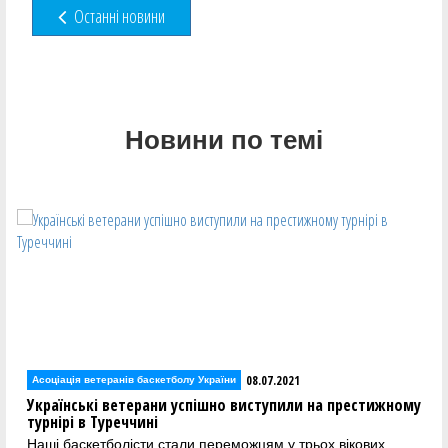
Останні новини
Новини по темі
08.07.2021
Асоціація ветеранів баскетболу України
Українські ветерани успішно виступили на престижному
турнірі в Туреччині
Наші баскетболісти стали переможцям у трьох вікових