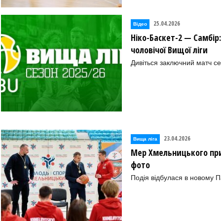
25.04.2026
Відео
Ніко-Баскет-2 — Самбір
чоловічої Вищої ліги
Дивіться заключний матч с
23.04.2026
Вища лiга
Мер Хмельницького прив
фото
Подія відбулася в новому П