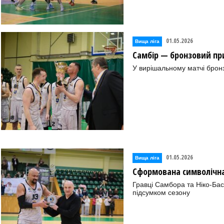
01.05.2026
Вища лiга
Самбір — бронзовий при
У вирішальному матчі бронз
01.05.2026
Вища лiга
Сформована символічна 
Гравці Самбора та Ніко-Бас
підсумком сезону