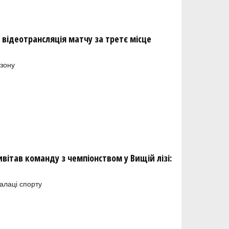
: відеотрансляція матчу за третє місце
езону
ітав команду з чемпіонством у Вищій лізі:
алаці спорту