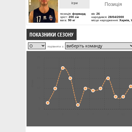
ігри
Позиція
позиція:
форвард
вік:
26
зріст:
200 см
народився:
28/04/2000
вага:
90 кг
місце народження:
Харків, 
ПОКАЗНИКИ СЕЗОНУ
порівняти з:
25
20
15
Очки
10
5
0
1
3
5
7
9
11