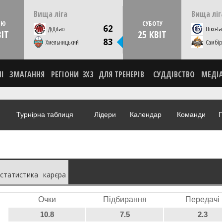
15:00
НЕДІЛЮ
19 квітня
СУБОТУ
Вища ліга
Вища ліг
Кам'янець-Подільський, ДЮСШ 1
Мико
ЛЮ
СУБОТУ
62
ДіДіБао
Ніко-Ба
ВІТ
25 КВІТ
СТАТИСТИКА
СТАТИСТИК
83
ВІДЕО
Хмельницький
Самбір
НІ
ЗМАГАННЯ
РЕГІОНИ
3X3
ДЛЯ ТРЕНЕРІВ
СУДДІВСТВО
МЕДІ
Турнірна таблиця
Лідери
Календар
Команди
Г
статистика
карєра
Очки
Підбирання
Передачі
10.8
7.5
2.3