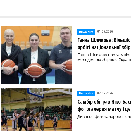
01.06.2026
Вища лiга
Ганна Шликова: Більшіс
орбіті національної збір
Ганна Шликова про чемпіон
молодіжною збірною Украї
02.05.2026
Вища лiга
Самбір обіграв Ніко-Бас
фотогалерея матчу і ц
Дивіться фотогалерею після