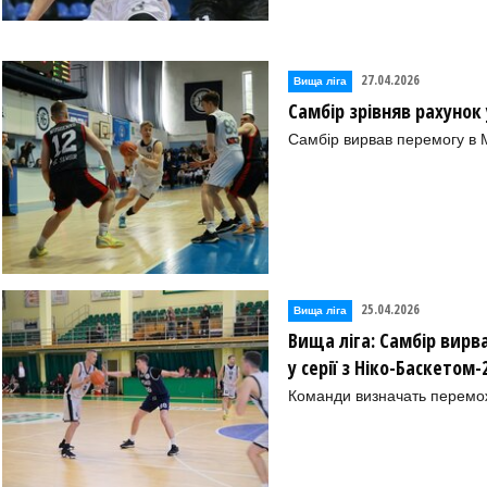
27.04.2026
Вища лiга
Самбір зрівняв рахунок 
Самбір вирвав перемогу в 
25.04.2026
Вища лiга
Вища ліга: Самбір вирв
у серії з Ніко-Баскетом-
Команди визначать переможц