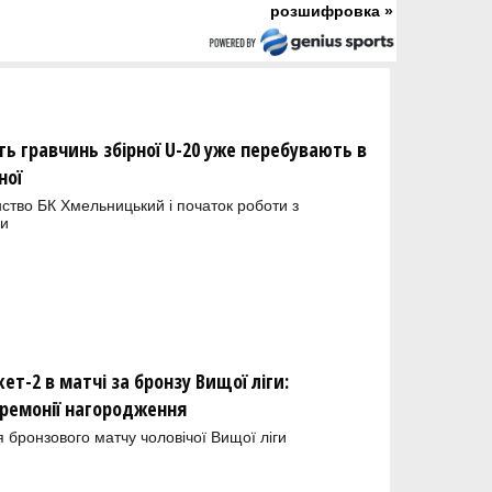
розшифровка »
ть гравчинь збірної U-20 уже перебувають в
ної
ство БК Хмельницький і початок роботи з
ни
кет-2 в матчі за бронзу Вищої ліги:
еремонії нагородження
 бронзового матчу чоловічої Вищої ліги