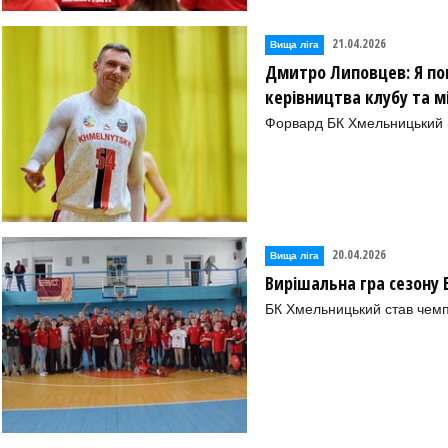
21.04.2026
Вища лiга
Дмитро Липовцев: Я по
керівництва клубу та 
Форвард БК Хмельницький п
20.04.2026
Вища лiга
Вирішальна гра сезону 
БК Хмельницький став чемп