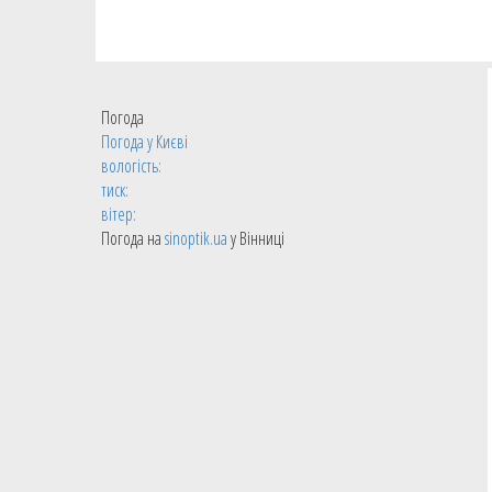
Погода
Погода у
Києві
вологість:
тиск:
вітер:
Погода на
sinoptik.ua
у Вінниці