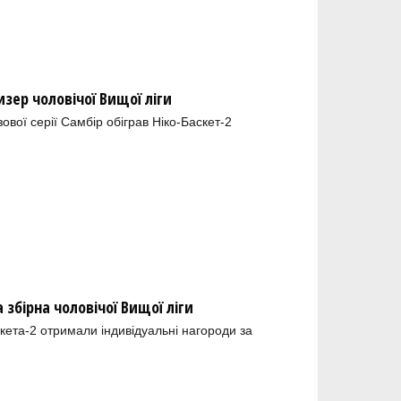
зер чоловічої Вищої ліги
ової серії Самбір обіграв Ніко-Баскет-2
збірна чоловічої Вищої ліги
кета-2 отримали індивідуальні нагороди за