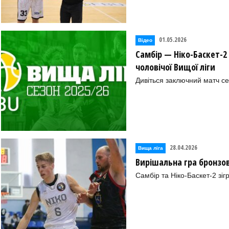
01.05.2026
Відео
Самбір — Ніко-Баскет-2 
чоловічої Вищої ліги
Дивіться заключний матч се
28.04.2026
Вища лiга
Вирішальна гра бронзово
Самбір та Ніко-Баскет-2 зіг