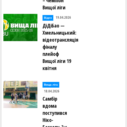
– чемпіон
Вищої ліги
19.04.2026
Відео
ДіДіБао —
Хмельницький:
відеотрансляція
фіналу
плейоф
Вищої ліги 19
квітня
Вища лiга
18.04.2026
Самбір
вдома
поступився
Ніко-