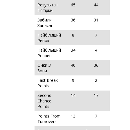
Результат
65
44
Пятірки
Забили
36
31
Запасні
Найбілиший
8
7
Ривок
Найбільший
34
4
Розрив
Очки З
40
36
Зони
Fast Break
9
2
Points
Second
14
17
Chance
Points
Points From
13
7
Turnovers