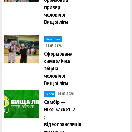
призер
чоловічої
Вищої ліги
Вища лiга
01.05.2026
Сформована
символічна
збірна
чоловічої
Вищої ліги
01.05.2026
Відео
Самбір —
Ніко-Баскет-2
:
відеотрансляція
матчу за