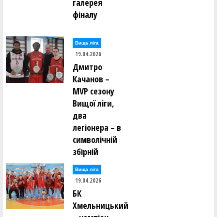
галерея
фіналу
Вища лiга
19.04.2026
Дмитро
Качанов –
MVP сезону
Вищої ліги,
два
легіонера – в
символічній
збірній
Вища лiга
19.04.2026
БК
Хмельницький