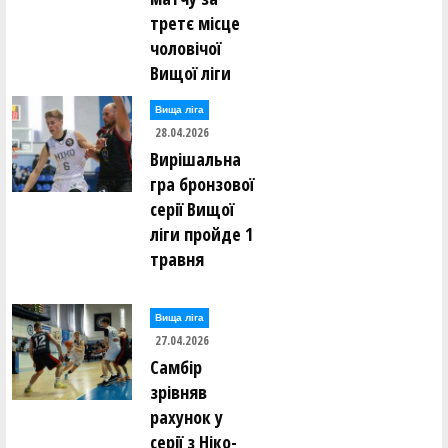
третє місце
чоловічої
Вищої ліги
Вища лiга
28.04.2026
Вирішальна
гра бронзової
серії Вищої
ліги пройде 1
травня
Вища лiга
27.04.2026
Самбір
зрівняв
рахунок у
серії з Ніко-