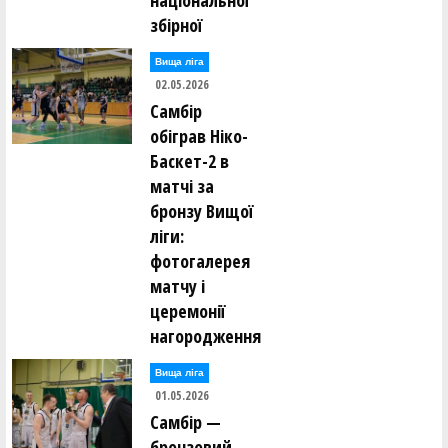
національної
збірної
Вища лiга
02.05.2026
Самбір
обіграв Ніко-
Баскет-2 в
матчі за
бронзу Вищої
ліги:
фотогалерея
матчу і
церемонії
нагородження
Вища лiга
01.05.2026
Самбір —
бронзовий