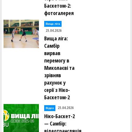
Баскетом-2:
фотогалерея
Вища лiга
25.04.2026
Вища ліга:
Самбір
вирвав
перемогу в
Миколаєві та
зрівняв
рахунок у
серії з Ніко-
Баскетом-2
25.04.2026
Відео
Ніко-Баскет-2
— Самбір:
відеотрансляція