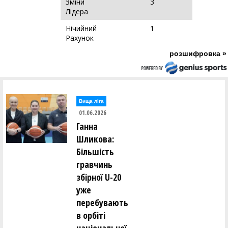
Зміни
3
Лідера
Нічийний
1
Рахунок
розшифровка »
Вища лiга
01.06.2026
Ганна
Шликова:
Більшість
гравчинь
збірної U-20
уже
перебувають
в орбіті