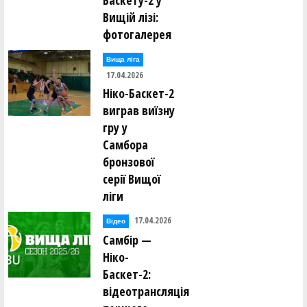
Баскету-2 у
Вищій лізі:
фотогалерея
Вища лiга
17.04.2026
Ніко-Баскет-2
виграв виїзну
гру у
Самбора
бронзової
серії Вищої
ліги
17.04.2026
Відео
Самбір —
Ніко-
Баскет-2:
відеотрансляція