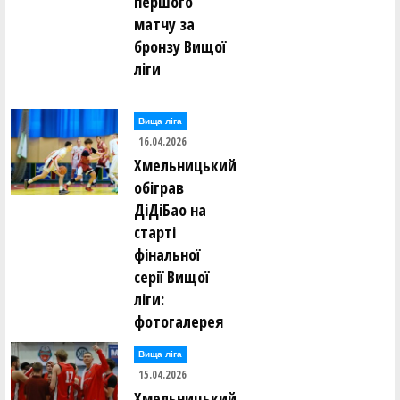
першого
матчу за
бронзу Вищої
ліги
Вища лiга
16.04.2026
Хмельницький
обіграв
ДіДіБао на
старті
фінальної
серії Вищої
ліги:
фотогалерея
Вища лiга
15.04.2026
Хмельницький