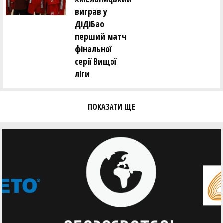
виграв у
ДіДіБао
перший матч
фінальної
серії Вищої
ліги
ПОКАЗАТИ ЩЕ