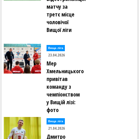
матчу за
третє місце
чоловічої
Вищої ліги
Вища лiга
23.04.2026
Мер
Хмельницького
привітав
команду з
чемпіонством
у Вищій лізі:
фото
Вища лiга
21.04.2026
Дмитро