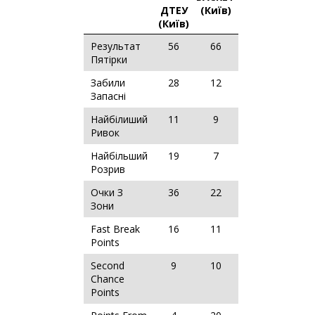
ДТЕУ
(Київ)
(Київ)
Результат
56
66
Пятірки
Забили
28
12
Запасні
Найбілиший
11
9
Ривок
Найбільший
19
7
Розрив
Очки З
36
22
Зони
Fast Break
16
11
Points
Second
9
10
Chance
Points