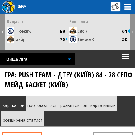
ФБУ
ЦЮ
НЕДІЛЮ
СУБОТУ
19 квітня
25 квітня
0
15:00
14:00
Вища ліга
Вища ліга
Кам'янець-Подільський, ДЮСШ 1
Миколаїв, СК Надія
2
69
61
Ніко-Баскет-2
Самбір
СТАТИСТИКА
СТАТИСТИКА
НОВИНА
ФОТО
ВІДЕО
ВІДЕО
3
70
50
Самбір
Ніко-Баскет-2
Вища лiга
ГРА: PUSH TEAM - ДТЕУ (КИЇВ) 84 - 78 СЕЛФ
МЕЙД БАСКЕТ (КИЇВ)
картка гри
протокол
лог
розвиток гри
карта кидків
розширена статист