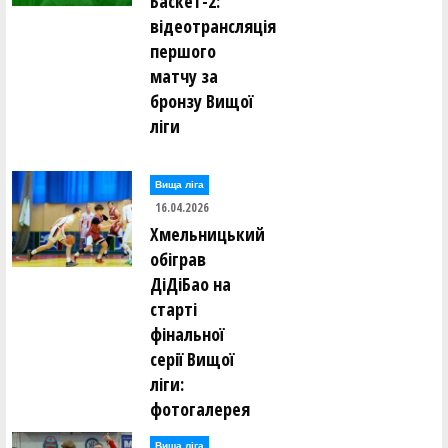
Баскет-2:
відеотрансляція
першого
матчу за
бронзу Вищої
ліги
Вища лiга
16.04.2026
Хмельницький
обіграв
ДіДіБао на
старті
фінальної
серії Вищої
ліги:
фотогалерея
Вища лiга