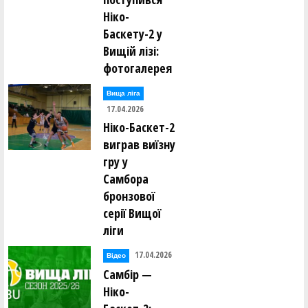
Ніко-
Баскету-2 у
Вищій лізі:
фотогалерея
Вища лiга
17.04.2026
Ніко-Баскет-2
виграв виїзну
гру у
Самбора
бронзової
серії Вищої
ліги
17.04.2026
Відео
Самбір —
Ніко-