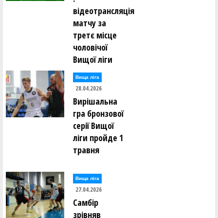
відеотрансляція
матчу за
третє місце
чоловічої
Вищої ліги
Вища лiга
28.04.2026
Вирішальна
гра бронзової
серії Вищої
ліги пройде 1
травня
Вища лiга
27.04.2026
Самбір
зрівняв