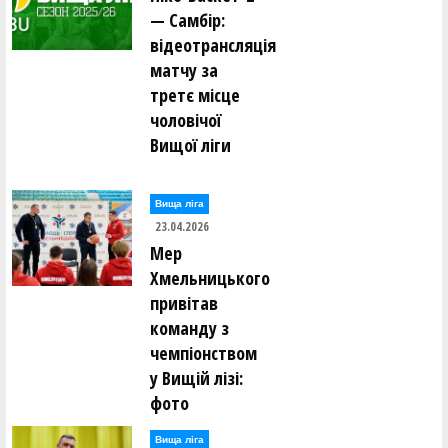
— Самбір:
відеотрансляція
матчу за
третє місце
чоловічої
Вищої ліги
Вища лiга
23.04.2026
Мер
Хмельницького
привітав
команду з
чемпіонством
у Вищій лізі:
фото
Вища лiга