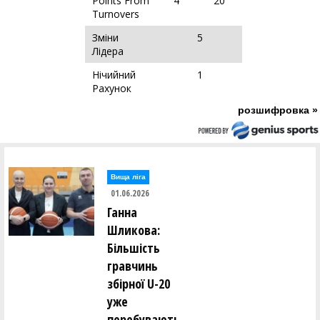
Points From
4
20
Turnovers
Зміни
5
Лідера
Нічийний
1
Рахунок
розшифровка »
Вища лiга
01.06.2026
Ганна
Шликова:
Більшість
гравчинь
збірної U-20
уже
перебувають