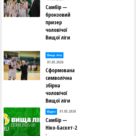
Самбір —
бронзовий
призер
чоловічої
Вищої ліги
Вища лiга
01.05.2026
Сформована
символічна
збірна
чоловічої
Вищої ліги
01.05.2026
Відео
Самбір —
Ніко-Баскет-2
: