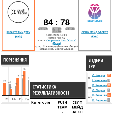
84
:
78
24 - 17
22 - 15
18 - 26
20 - 20
PUSH TEAM - ДТЕУ
СЕЛФ МЕЙД БАСКЕТ
19/11/2023 15:00
(Київ)
(Київ)
Номер гри:
66
арена:
Спортивна база `Сокіл`
(Пуща)
судді:
Олександр Доценко, Андрій
Макаренко, Сергій Єльшов
ПОРІВНЯННЯ
ЛІДЕРИ
ГРИ
49
О. Кочура
33
74
70
32
О
І. Чмиренко
24
53
46
38
СТАТИСТИКА
В. Кліменко
11
27
Пд
О. Петров
8
РЕЗУЛЬТАТИВНОСТІ
В. Кліменко
12
РП
2%
3%
1%
Пд
В. Довідний
9
Категорія
PUSH
СЕЛФ
TEAM
МЕЙД
-
БАСКЕТ