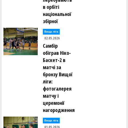
в орбіті
національної
збірної
Вища лiга
02.05.2026
Самбір
обіграв Ніко-
Баскет-2 в
матчі за
бронзу Вищої
ліги:
фотогалерея
матчу і
церемонії
нагородження
Вища лiга
01.05.2026