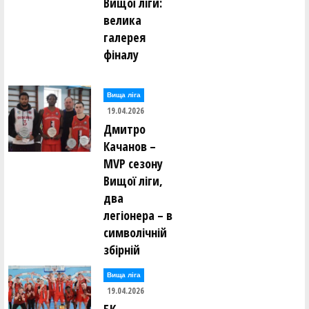
Вищої ліги:
велика
галерея
фіналу
Вища лiга
19.04.2026
Дмитро
Качанов –
MVP сезону
Вищої ліги,
два
легіонера – в
символічній
збірній
Вища лiга
19.04.2026