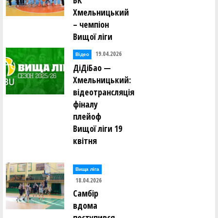
БК
Хмельницький
– чемпіон
Вищої ліги
19.04.2026
Відео
ДіДіБао —
Хмельницький:
відеотрансляція
фіналу
плейоф
Вищої ліги 19
квітня
Вища лiга
18.04.2026
Самбір
вдома
поступився