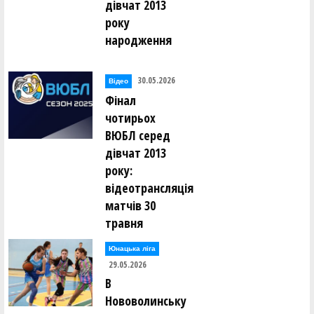
дівчат 2013
року
народження
30.05.2026
Відео
Фінал
чотирьох
ВЮБЛ серед
дівчат 2013
року:
відеотрансляція
матчів 30
травня
Юнацька ліга
29.05.2026
В
Нововолинську