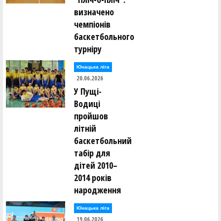
визначено
чемпіонів
баскетбольного
турніру
Юнацька ліга
20.06.2026
У Пущі-
Водиці
пройшов
літній
баскетбольний
табір для
дітей 2010–
2014 років
народження
Юнацька ліга
19.06.2026