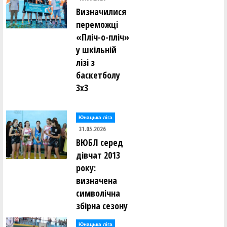
Визначилися
переможці
«Пліч-о-пліч»
у шкільній
лізі з
баскетболу
3х3
Юнацька ліга
31.05.2026
ВЮБЛ серед
дівчат 2013
року:
визначена
символічна
збірна сезону
Юнацька ліга