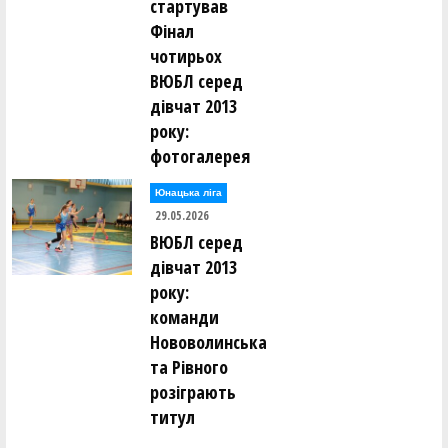
стартував
Фінал
чотирьох
ВЮБЛ серед
дівчат 2013
року:
фотогалерея
Юнацька ліга
29.05.2026
ВЮБЛ серед
дівчат 2013
року:
команди
Нововолинська
та Рівного
розіграють
титул