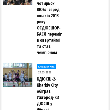
чотирьох
ВЮБЛ серед
юнаків 2013
року:
ОСДЮСШОР-
БАСЛ переміг
в овертаймі
та став
чемпіоном
Юнацька ліга
24.05.2026
КДЮСШ-2-
Kharkiv City
обіграв
Ужгород-КЗ
ДЮСШ у
Фіналі