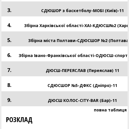
3.
СДЮШОР з баскетболу-МОБІ (Київ)-11
4.
Збірна Харківської області-ХАІ-КДЮСШ№2 (Харкі
5.
Збірна міста Полтави-СДЮСШОР №2 (Полтава
6.
Збірна Івано-Франківської області-ОДЮСШ-спорт
7.
ДЮСШ-ПЕРЕЯСЛАВ (Переяслав) 11
8.
СДЮСШОР №5-ДФКС (Дніпро)-11
9.
ДЮСШ КОЛОС-CITY-BAR (Бар)-11
повна таблиця
РОЗКЛАД