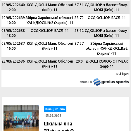
10/05/2026
40
КСЛ-ДЮСШ Маяк Оболоні
67
:
51
СДЮШОР з баскетболу-
12:00
(Київ)-11
МОБІ (Київ)-11
10/05/2026
39
Збірна Харківської області-
33
:
70
ОСДЮСШОР-БАСЛ-11
10:00
ХАІ-КДЮСШ№2 (Харків)-11
09/05/2026
38
ОСДЮСШОР-БАСЛ-11
58
:
62
СДЮШОР з баскетболу-
18:00
МОБІ (Київ)-11
09/05/2026
37
КСЛ-ДЮСШ Маяк Оболоні
87
:
57
Збірна Харківської
16:00
(Київ)-11
області-ХАІ-КДЮСШ№2
(Харків)-11
28/03/2026
36
КСЛ-ДЮСШ Маяк Оболоні
20
:
0
ДЮСШ КОЛОС-CITY-BAR
(Київ)-11
(Бар)-11
всі ігри
Юнацька ліга
05.07.2026
Шкільна ліга
"Пліч-о-пліч":