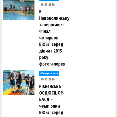
30.05.2026
В
Нововолинську
завершився
Фінал
чотирьох
ВЮБЛ серед
дівчат 2013
року:
фотогалерея
Юнацька ліга
30.05.2026
Рівненська
ОСДЮСШОР-
БАСЛ –
чемпіонки
ВЮБЛ серед