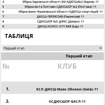
4
Збірна Харківської області-ХАІ-КДЮСШ№2 (Харків)-11
5
Збірна міста Полтави-СДЮСШОР №2 (Полтава)-11
6
Збірна Івано-Франківської області-ОДЮСШ-спортліцей-11
7
ДЮСШ-ПЕРЕЯСЛАВ (Переяслав) 11
8
СДЮСШОР №5-ДФКС (Дніпро)-11
9
ДЮСШ КОЛОС-CITY-BAR (Бар)-11
ТАБЛИЦЯ
Перший етап
№
КЛУБ
1.
КСЛ-ДЮСШ Маяк Оболоні (Київ)-11
2.
ОСДЮСШОР-БАСЛ-11