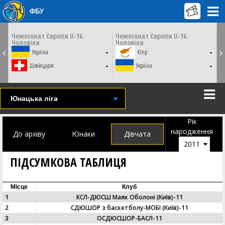
ФБУ
ЕР
ПʼЯТНИЦЮ
ПʼЯТНИЦЮ
07 серпня
07 серпня
00
13:30
14:30
и
Чемпіонат Європи U-16.
Чемпіонат Європи U-16.
Ч
Чоловіки
Чоловіки
Ч
Тулча, Румунія
Скоп'є, Пів. Македонія
6
-
-
Україна
Кіпр
СТАТИСТИКА
НОВИНА
6
-
-
Швейцарія
Україна
ВІДЕО
Юнацька ліга
Рік
народження
До архіву
Юнаки
Дівчата
2011
ПІДСУМКОВА ТАБЛИЦЯ
Місце
Клуб
1
КСЛ-ДЮСШ Маяк Оболоні (Київ)-11
2
СДЮШОР з баскетболу-МОБІ (Київ)-11
3
ОСДЮСШОР-БАСЛ-11