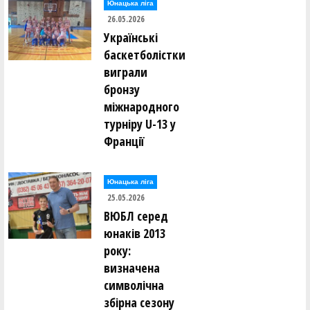
Юнацька ліга
26.05.2026
Українські
баскетболістки
виграли
бронзу
міжнародного
турніру U-13 у
Франції
Юнацька ліга
25.05.2026
ВЮБЛ серед
юнаків 2013
року:
визначена
символічна
збірна сезону