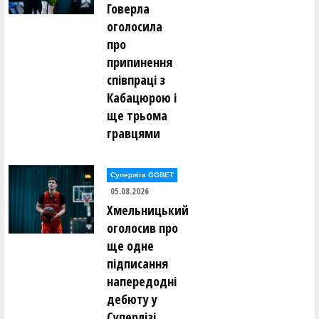
Говерла
оголосила
про
припинення
співпраці з
Кабацюрою і
ще трьома
гравцями
Суперліга GGBET
05.08.2026
Хмельницький
оголосив про
ще одне
підписання
напередодні
дебюту у
Суперлізі