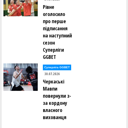
Рівне
оголосило
про перше
підписання
на наступний
сезон
Суперліги
GGBET
Суперліга GGBET
30.07.2026
Черкаські
Мавпи
повернули з-
за кордону
власного
вихованця