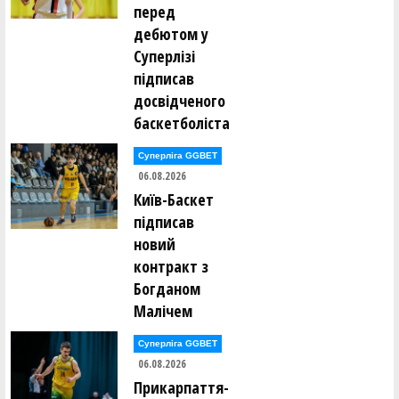
перед
дебютом у
Суперлізі
підписав
досвідченого
баскетболіста
Суперліга GGBET
06.08.2026
Київ-Баскет
підписав
новий
контракт з
Богданом
Малічем
Суперліга GGBET
06.08.2026
Прикарпаття-