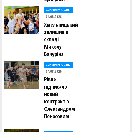
Суперліга GGBET
04.08.2026
Хмельницький
залишив в
складі
Миколу
Бачуріна
Суперліга GGBET
04.08.2026
Рівне
підписало
новий
контракт з
Олександром
Поносовим