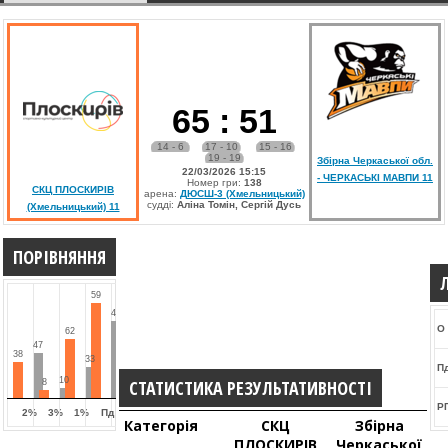
65
:
51
14 - 6
17 - 10
15 - 16
19 - 19
Збірна Черкаської обл.
22/03/2026 15:15
- ЧЕРКАСЬКІ МАВПИ 11
Номер гри:
138
СКЦ ПЛОСКИРІВ
арена:
ДЮСШ-3 (Хмельницький)
судді:
Аліна Томін, Сергій Дусь
(Хмельницький) 11
ПОРІВНЯННЯ
59
48
О
62
47
38
33
П
10
СТАТИСТИКА РЕЗУЛЬТАТИВНОСТІ
8
Р
2%
3%
1%
Пд
Категорія
СКЦ
Збірна
ПЛОСКИРІВ
Черкаської