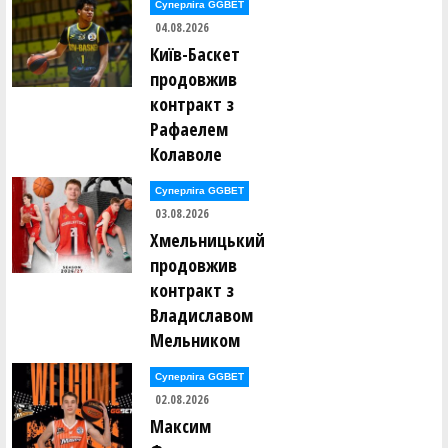
Суперліга GGBET
04.08.2026
Київ-Баскет
продовжив
контракт з
Рафаелем
Колаволе
Суперліга GGBET
03.08.2026
Хмельницький
продовжив
контракт з
Владиславом
Мельником
Суперліга GGBET
02.08.2026
Максим