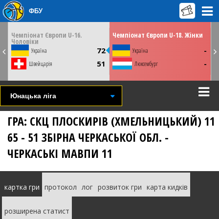
ФБУ
ЕР
ПʼЯТНИЦЮ
ПʼЯТНИЦЮ
07 серпня
07 серпня
00
13:30
14:30
и
Чемпіонат Європи U-16.
Чемпіонат Європи U-18. Жінки
Ч
Чоловіки
Ч
Тулча, Румунія
Скоп'є, Пів. Македонія
6
72
-
Україна
Україна
СТАТИСТИКА
СТАТИСТИКА
НОВИНА
НОВИНА
6
51
-
Швейцарія
Люксембург
ВІДЕО
ВІДЕО
Юнацька ліга
ГРА: СКЦ ПЛОСКИРІВ (ХМЕЛЬНИЦЬКИЙ) 11
65 - 51 ЗБІРНА ЧЕРКАСЬКОЇ ОБЛ. -
ЧЕРКАСЬКІ МАВПИ 11
картка гри
протокол
лог
розвиток гри
карта кидків
розширена статист