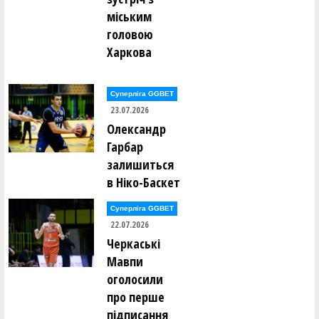
міським
головою
Харкова
Суперліга GGBET
23.07.2026
Олександр
Гарбар
залишиться
в Ніко-Баскет
Суперліга GGBET
22.07.2026
Черкаські
Мавпи
оголосили
про перше
підписання