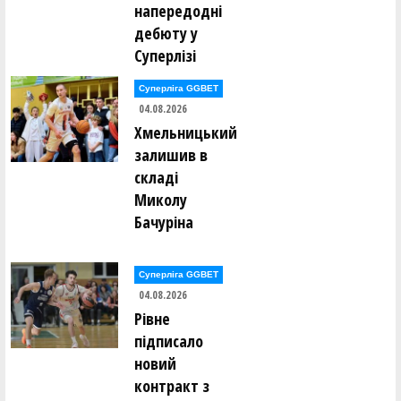
напередодні
дебюту у
Суперлізі
Суперліга GGBET
04.08.2026
Хмельницький
залишив в
складі
Миколу
Бачуріна
Суперліга GGBET
04.08.2026
Рівне
підписало
новий
контракт з