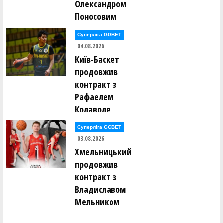
Олександром
Поносовим
Суперліга GGBET
04.08.2026
Київ-Баскет
продовжив
контракт з
Рафаелем
Колаволе
Суперліга GGBET
03.08.2026
Хмельницький
продовжив
контракт з
Владиславом
Мельником