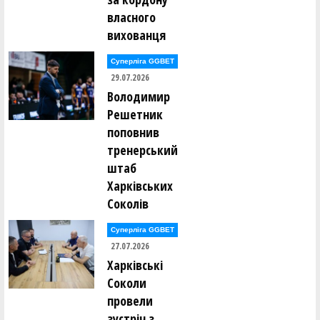
власного
вихованця
Суперліга GGBET
29.07.2026
Володимир
Решетник
поповнив
тренерський
штаб
Харківських
Соколів
Суперліга GGBET
27.07.2026
Харківські
Соколи
провели
зустріч з