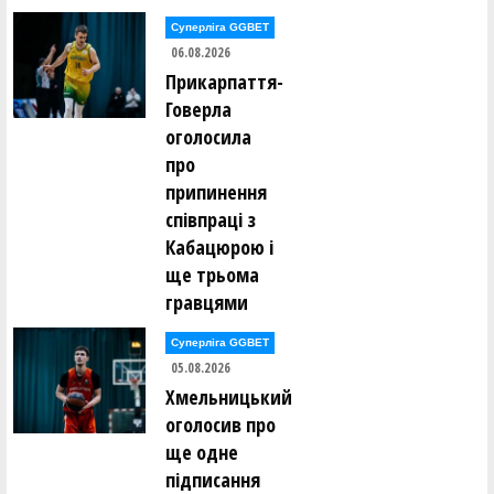
Суперліга GGBET
06.08.2026
Прикарпаття-
Говерла
оголосила
про
припинення
співпраці з
Кабацюрою і
ще трьома
гравцями
Суперліга GGBET
05.08.2026
Хмельницький
оголосив про
ще одне
підписання